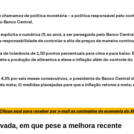
ue chamamos de política monetária – a política responsável pelo c
do Banco Central.
xplícita e numérica (% ao ano), a ser perseguida pelo Banco Central.
m a responsabilidade de controlar a alta de preços de maneira contí
 de tolerância de 1,50 pontos percentuais para cima e para baixo.
te a produção de alimentos e eleve a inflação além do controle d
4,5% por seis meses consecutivos, o presidente do Banco Central d
da meta; ii) medidas planejadas para que a inflação retome à meta; e
Clique aqui para receber por e-mail os conteúdos de economia da X
evada, em que pese a melhora recente