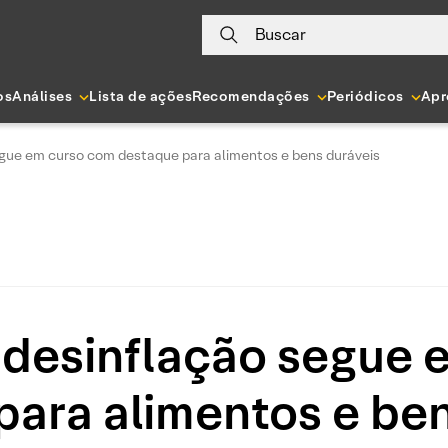
Buscar
os
Análises
Lista de ações
Recomendações
Periódicos
Apr
gue em curso com destaque para alimentos e bens duráveis
 desinflação segue 
para alimentos e ben