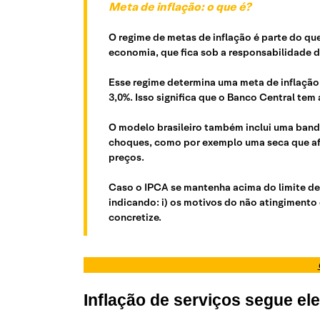
Meta de inflação: o que é?
O regime de metas de inflação é parte do q
economia, que fica sob a responsabilidade 
Esse regime determina uma meta de inflação e
3,0%. Isso significa que o Banco Central te
O modelo brasileiro também inclui uma banda
choques, como por exemplo uma seca que afe
preços.
Caso o IPCA se mantenha acima do limite de 
indicando: i) os motivos do não atingimento 
concretize.
Inflação de serviços segue el