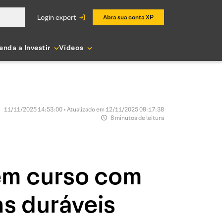
login expert
Abra sua conta XP
enda a Investir
Vídeos
11/11/2025 14:53:00 • Atualizado em 12/11/2025 09:17:38
8 minutos de leitura
em curso com
s duráveis