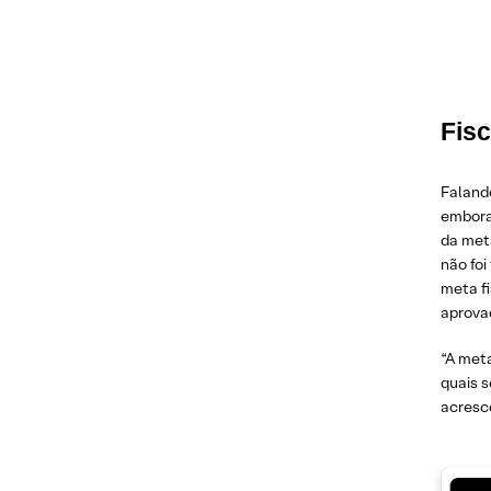
Fisc
Falando
embora
da meta
não foi
meta fi
aprova
“A meta
quais 
acresce