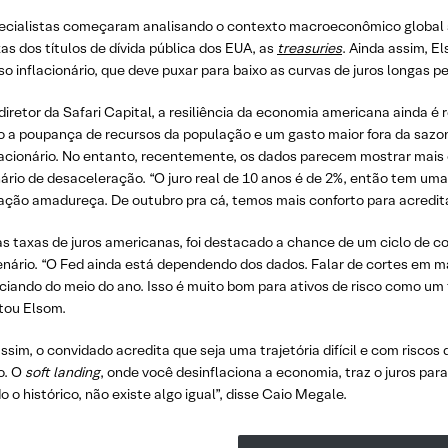
ecialistas começaram analisando o contexto macroeconômico global 
as dos títulos de dívida pública dos EUA, as
treasuries
. Ainda assim, 
o inflacionário, que deve puxar para baixo as curvas de juros longas p
diretor da Safari Capital, a resiliência da economia americana ainda é
 a poupança de recursos da população e um gasto maior fora da sazonal
acionário. No entanto, recentemente, os dados parecem mostrar mais c
ário de desaceleração. “O juro real de 10 anos é de 2%, então tem uma
lação amadureça. De outubro pra cá, temos mais conforto para acredita
as taxas de juros americanas, foi destacado a chance de um ciclo de c
enário. “O Fed ainda está dependendo dos dados. Falar de cortes em m
iciando do meio do ano. Isso é muito bom para ativos de risco como um 
ou Elsom.
ssim, o convidado acredita que seja uma trajetória difícil e com riscos
o. O
soft landing
, onde você desinflaciona a economia, traz o juros par
 o histórico, não existe algo igual”, disse Caio Megale.