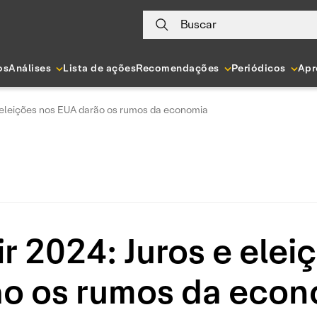
Buscar
os
Análises
Lista de ações
Recomendações
Periódicos
Apr
e eleições nos EUA darão os rumos da economia
r 2024: Juros e ele
ão os rumos da econ