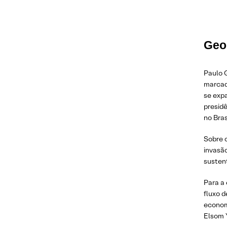
Geop
Paulo G
marcado
se expa
presidê
no Bras
Sobre o
invasão
susten
Para a 
fluxo d
economi
Elsom 