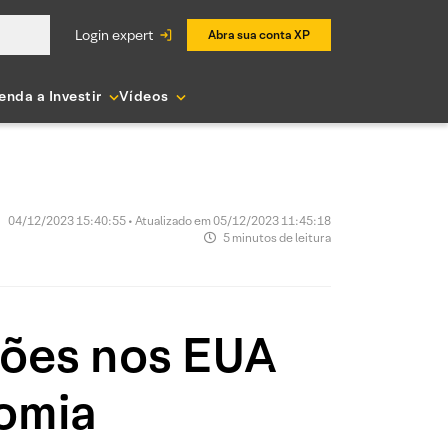
login expert
Abra sua conta XP
enda a Investir
Vídeos
04/12/2023 15:40:55 • Atualizado em 05/12/2023 11:45:18
5 minutos de leitura
ições nos EUA
omia