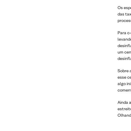
Os esp
das tax
process
Para o 
levando
desinfl
um cen
desinf
Sobre 
esse c
algo in
coment
Ainda a
estreit
Olhando