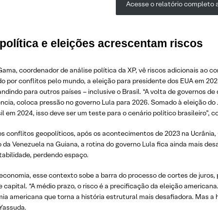
Acesse o relatório completo a
olítica e eleições acrescentam riscos
ama, coordenador de análise política da XP, vê riscos adicionais ao c
 por conflitos pelo mundo, a eleição para presidente dos EUA em 2024
ndindo para outros países – inclusive o Brasil. “A volta de governos de 
ncia, coloca pressão no governo Lula para 2026. Somado à eleição do J
il em 2024, isso deve ser um teste para o cenário político brasileiro”, 
s conflitos geopolíticos, após os acontecimentos de 2023 na Ucrânia,
 da Venezuela na Guiana, a rotina do governo Lula fica ainda mais de
tabilidade, perdendo espaço.
economia, esse contexto sobe a barra do processo de cortes de juros, 
e capital. “A médio prazo, o risco é a precificação da eleição america
a americana que torna a história estrutural mais desafiadora. Mas a h
Yassuda.