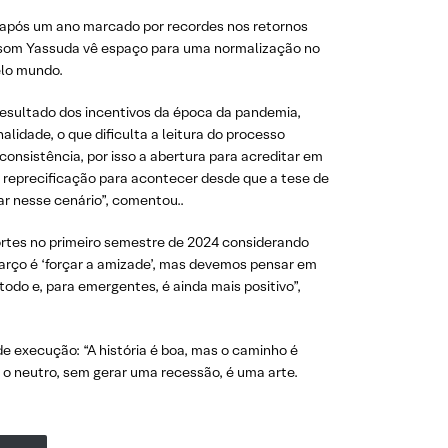
após um ano marcado por recordes nos retornos
Elsom Yassuda vê espaço para uma normalização no
elo mundo.
 resultado dos incentivos da época da pandemia,
idade, o que dificulta a leitura do processo
onsistência, por isso a abertura para acreditar em
 reprecificação para acontecer desde que a tese de
r nesse cenário”, comentou..
ortes no primeiro semestre de 2024 considerando
arço é ‘forçar a amizade’, mas devemos pensar em
todo e, para emergentes, é ainda mais positivo”,
 de execução: “A história é boa, mas o caminho é
a o neutro, sem gerar uma recessão, é uma arte.