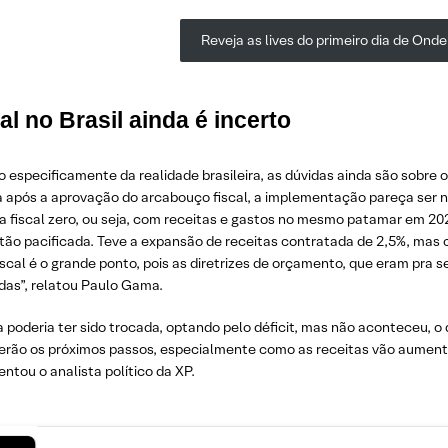
Reveja as lives do primeiro dia de Onde
al no Brasil ainda é incerto
 especificamente da realidade brasileira, as dúvidas ainda são sobre o
 após a aprovação do arcabouço fiscal, a implementação pareça ser no
 fiscal zero, ou seja, com receitas e gastos no mesmo patamar em 2024
 tão pacificada. Teve a expansão de receitas contratada de 2,5%, mas
scal é o grande ponto, pois as diretrizes de orçamento, que eram pra s
das”, relatou Paulo Gama.
 poderia ter sido trocada, optando pelo déficit, mas não aconteceu, o q
serão os próximos passos, especialmente como as receitas vão aumenta
ntou o analista político da XP.