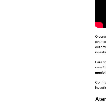
O cenár
evento 
dezembr
invest
Para c
com
El
munici
Confir
investi
Ate