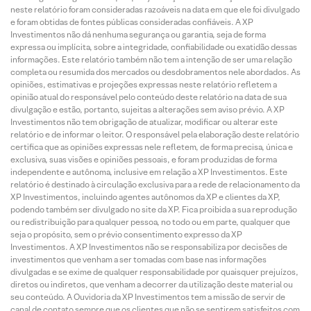
neste relatório foram consideradas razoáveis na data em que ele foi divulgado
e foram obtidas de fontes públicas consideradas confiáveis. A XP
Investimentos não dá nenhuma segurança ou garantia, seja de forma
expressa ou implícita, sobre a integridade, confiabilidade ou exatidão dessas
informações. Este relatório também não tem a intenção de ser uma relação
completa ou resumida dos mercados ou desdobramentos nele abordados. As
opiniões, estimativas e projeções expressas neste relatório refletem a
opinião atual do responsável pelo conteúdo deste relatório na data de sua
divulgação e estão, portanto, sujeitas a alterações sem aviso prévio. A XP
Investimentos não tem obrigação de atualizar, modificar ou alterar este
relatório e de informar o leitor. O responsável pela elaboração deste relatório
certifica que as opiniões expressas nele refletem, de forma precisa, única e
exclusiva, suas visões e opiniões pessoais, e foram produzidas de forma
independente e autônoma, inclusive em relação a XP Investimentos. Este
relatório é destinado à circulação exclusiva para a rede de relacionamento da
XP Investimentos, incluindo agentes autônomos da XP e clientes da XP,
podendo também ser divulgado no site da XP. Fica proibida a sua reprodução
ou redistribuição para qualquer pessoa, no todo ou em parte, qualquer que
seja o propósito, sem o prévio consentimento expresso da XP
Investimentos. A XP Investimentos não se responsabiliza por decisões de
investimentos que venham a ser tomadas com base nas informações
divulgadas e se exime de qualquer responsabilidade por quaisquer prejuízos,
diretos ou indiretos, que venham a decorrer da utilização deste material ou
seu conteúdo. A Ouvidoria da XP Investimentos tem a missão de servir de
canal de contato sempre que os clientes que não se sentirem satisfeitos com