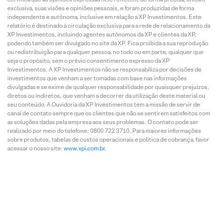
exclusiva, suas visões e opiniões pessoais, e foram produzidas de forma
independente e autônoma, inclusive em relação a XP Investimentos. Este
relatório é destinado à circulação exclusiva para a rede de relacionamento da
XP Investimentos, incluindo agentes autônomos da XP e clientes da XP,
podendo também ser divulgado no site da XP. Fica proibida a sua reprodução
ou redistribuição para qualquer pessoa, no todo ou em parte, qualquer que
seja o propósito, sem o prévio consentimento expresso da XP
Investimentos. A XP Investimentos não se responsabiliza por decisões de
investimentos que venham a ser tomadas com base nas informações
divulgadas e se exime de qualquer responsabilidade por quaisquer prejuízos,
diretos ou indiretos, que venham a decorrer da utilização deste material ou
seu conteúdo. A Ouvidoria da XP Investimentos tem a missão de servir de
canal de contato sempre que os clientes que não se sentirem satisfeitos com
as soluções dadas pela empresa aos seus problemas. O contato pode ser
realizado por meio do telefone: 0800 722 3710. Para maiores informações
sobre produtos, tabelas de custos operacionais e política de cobrança, favor
acessar o nosso site:
www.xpi.com.br
.