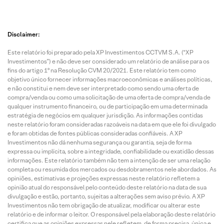
Disclaimer:
Este relatório foi preparado pela XP Investimentos CCTVM S.A. (“XP
Investimentos”) e não deve ser considerado um relatório de análise para os
fins do artigo 1º na Resolução CVM 20/2021. Este relatório tem como
objetivo único fornecer informações macroeconômicas e análises políticas,
e não constitui e nem deve ser interpretado como sendo uma oferta de
compra/venda ou como uma solicitação de uma oferta de compra/venda de
qualquer instrumento financeiro, ou de participação em uma determinada
estratégia de negócios em qualquer jurisdição. As informações contidas
neste relatório foram consideradas razoáveis na data em que ele foi divulgado
e foram obtidas de fontes públicas consideradas confiáveis. A XP
Investimentos não dá nenhuma segurança ou garantia, seja de forma
expressa ou implícita, sobre a integridade, confiabilidade ou exatidão dessas
informações. Este relatório também não tem a intenção de ser uma relação
completa ou resumida dos mercados ou desdobramentos nele abordados. As
opiniões, estimativas e projeções expressas neste relatório refletem a
opinião atual do responsável pelo conteúdo deste relatório na data de sua
divulgação e estão, portanto, sujeitas a alterações sem aviso prévio. A XP
Investimentos não tem obrigação de atualizar, modificar ou alterar este
relatório e de informar o leitor. O responsável pela elaboração deste relatório
certifica que as opiniões expressas nele refletem, de forma precisa, única e