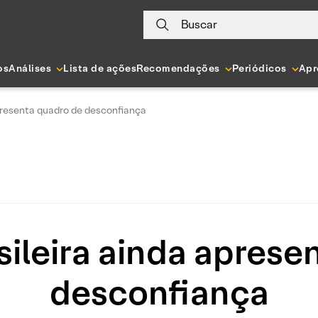
Buscar
os
Análises
Lista de ações
Recomendações
Periódicos
Apr
apresenta quadro de desconfiança
sileira ainda apres
desconfiança