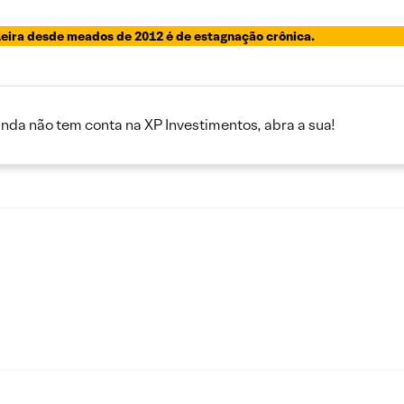
ileira desde meados de 2012 é de estagnação crônica.
inda não tem conta na XP Investimentos, abra a sua!