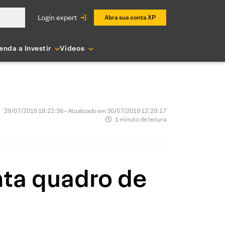
login expert
Abra sua conta XP
enda a Investir
Vídeos
29/07/2019 18:22:36 • Atualizado em 30/07/2019 12:29:17
1 minuto de leitura
enta quadro de