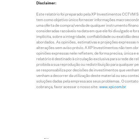
Disclaimer:
Este relatório foi preparado pela XP Investimentos CCTVM S.A
tem como objetivo único fornecer informações macroeconômic
uma oferta de compra/venda de qualquer instrumento finance
consideradas razoáveis na data em que ele foi divulgado e fo
implícita, sobre a integridade, confiabilidade ou exatidão 
abordados. As opiniões, estimativas e projeções expressas nes
alterações sem aviso prévio. A XP Investimentos não tem obriga
opiniões expressas nele refletem, de forma precisa, única e 
relatório é destinado à circulação exclusiva para a rede de 
proibida a sua reprodução ou redistribuição para qualquer p
se responsabiliza por decisões de investimentos que venham 
venham a decorrer da utilização deste material ou seu conteú
soluções dadas pela empresa aos seus problemas. O contato p
cobrança, favor acessar o nosso site:
www.xpi.com.br
.