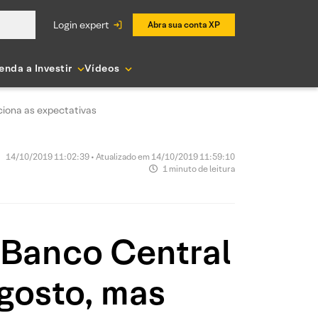
login expert
Abra sua conta XP
enda a Investir
Vídeos
ciona as expectativas
14/10/2019 11:02:39 • Atualizado em 14/10/2019 11:59:10
1 minuto de leitura
 Banco Central
gosto, mas