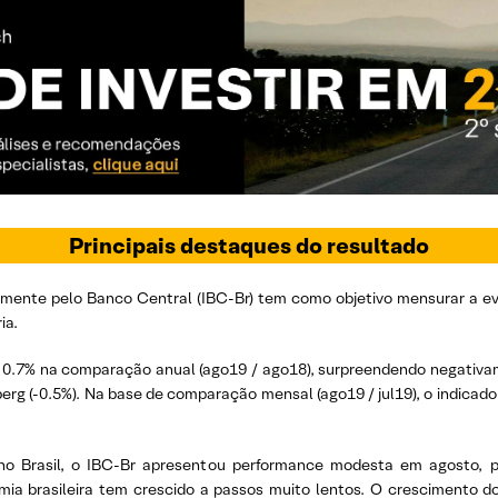
Principais destaques do resultado
mente pelo Banco Central (IBC-Br) tem como objetivo mensurar a evo
ia.
0.7% na comparação anual (ago19 / ago18), surpreendendo negativa
rg (-0.5%). Na base de comparação mensal (ago19 / jul19), o indica
no Brasil, o IBC-Br apresentou performance modesta em agosto, p
a brasileira tem crescido a passos muito lentos. O crescimento d