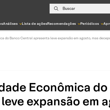
Buscar
os
Análises
Lista de ações
Recomendações
Periódicos
Apr
ica do Banco Central apresenta leve expansão em agosto, mas decep
vidade Econômica do
 leve expansão em a