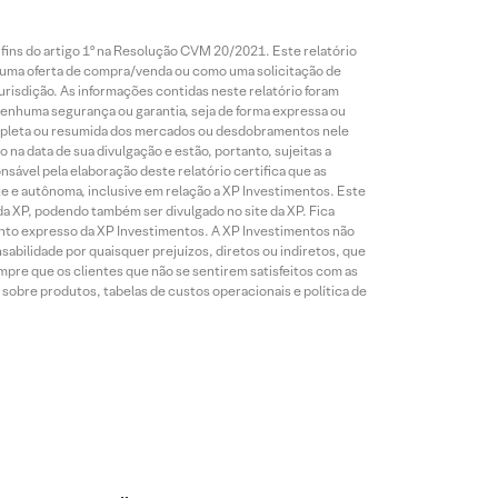
 fins do artigo 1º na Resolução CVM 20/2021. Este relatório
 uma oferta de compra/venda ou como uma solicitação de
risdição. As informações contidas neste relatório foram
 nenhuma segurança ou garantia, seja de forma expressa ou
 completa ou resumida dos mercados ou desdobramentos nele
 na data de sua divulgação e estão, portanto, sujeitas a
onsável pela elaboração deste relatório certifica que as
te e autônoma, inclusive em relação a XP Investimentos. Este
da XP, podendo também ser divulgado no site da XP. Fica
mento expresso da XP Investimentos. A XP Investimentos não
abilidade por quaisquer prejuízos, diretos ou indiretos, que
mpre que os clientes que não se sentirem satisfeitos com as
sobre produtos, tabelas de custos operacionais e política de