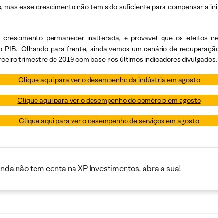
s, mas esse crescimento não tem sido suficiente para compensar a in
crescimento permanecer inalterada, é provável que os efeitos neg
o PIB. Olhando para frente, ainda vemos um cenário de recuperação
rceiro trimestre de 2019 com base nos últimos indicadores divulgados.
Clique aqui para ver o desempenho da indústria em agosto
Clique aqui para ver o desempenho do comércio em agosto
Clique aqui para ver o desempenho de serviços em agosto
inda não tem conta na XP Investimentos, abra a sua!