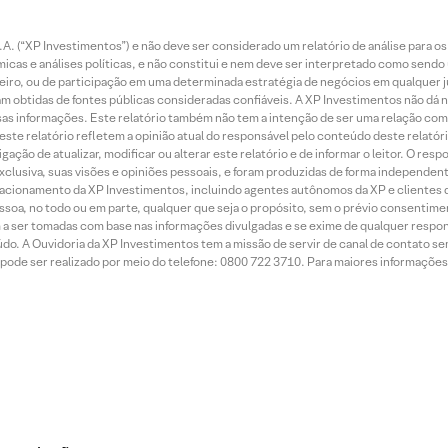
. (“XP Investimentos”) e não deve ser considerado um relatório de análise para os
as e análises políticas, e não constitui e nem deve ser interpretado como sendo
iro, ou de participação em uma determinada estratégia de negócios em qualquer ju
ram obtidas de fontes públicas consideradas confiáveis. A XP Investimentos não dá
dessas informações. Este relatório também não tem a intenção de ser uma relação
te relatório refletem a opinião atual do responsável pelo conteúdo deste relatório
ção de atualizar, modificar ou alterar este relatório e de informar o leitor. O resp
exclusiva, suas visões e opiniões pessoais, e foram produzidas de forma independen
relacionamento da XP Investimentos, incluindo agentes autônomos da XP e clientes 
essoa, no todo ou em parte, qualquer que seja o propósito, sem o prévio consenti
a ser tomadas com base nas informações divulgadas e se exime de qualquer respons
do. A Ouvidoria da XP Investimentos tem a missão de servir de canal de contato se
ode ser realizado por meio do telefone: 0800 722 3710. Para maiores informações 