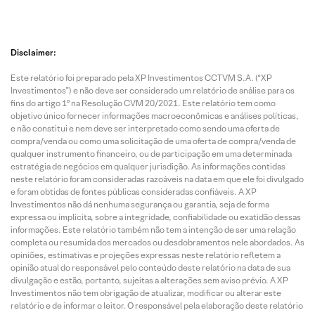
Disclaimer:
Este relatório foi preparado pela XP Investimentos CCTVM S.A. (“XP
Investimentos”) e não deve ser considerado um relatório de análise para os
fins do artigo 1º na Resolução CVM 20/2021. Este relatório tem como
objetivo único fornecer informações macroeconômicas e análises políticas,
e não constitui e nem deve ser interpretado como sendo uma oferta de
compra/venda ou como uma solicitação de uma oferta de compra/venda de
qualquer instrumento financeiro, ou de participação em uma determinada
estratégia de negócios em qualquer jurisdição. As informações contidas
neste relatório foram consideradas razoáveis na data em que ele foi divulgado
e foram obtidas de fontes públicas consideradas confiáveis. A XP
Investimentos não dá nenhuma segurança ou garantia, seja de forma
expressa ou implícita, sobre a integridade, confiabilidade ou exatidão dessas
informações. Este relatório também não tem a intenção de ser uma relação
completa ou resumida dos mercados ou desdobramentos nele abordados. As
opiniões, estimativas e projeções expressas neste relatório refletem a
opinião atual do responsável pelo conteúdo deste relatório na data de sua
divulgação e estão, portanto, sujeitas a alterações sem aviso prévio. A XP
Investimentos não tem obrigação de atualizar, modificar ou alterar este
relatório e de informar o leitor. O responsável pela elaboração deste relatório