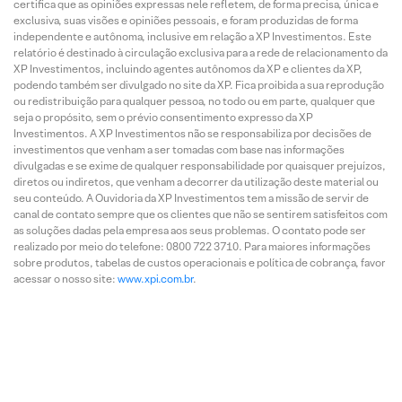
certifica que as opiniões expressas nele refletem, de forma precisa, única e
exclusiva, suas visões e opiniões pessoais, e foram produzidas de forma
independente e autônoma, inclusive em relação a XP Investimentos. Este
relatório é destinado à circulação exclusiva para a rede de relacionamento da
XP Investimentos, incluindo agentes autônomos da XP e clientes da XP,
podendo também ser divulgado no site da XP. Fica proibida a sua reprodução
ou redistribuição para qualquer pessoa, no todo ou em parte, qualquer que
seja o propósito, sem o prévio consentimento expresso da XP
Investimentos. A XP Investimentos não se responsabiliza por decisões de
investimentos que venham a ser tomadas com base nas informações
divulgadas e se exime de qualquer responsabilidade por quaisquer prejuízos,
diretos ou indiretos, que venham a decorrer da utilização deste material ou
seu conteúdo. A Ouvidoria da XP Investimentos tem a missão de servir de
canal de contato sempre que os clientes que não se sentirem satisfeitos com
as soluções dadas pela empresa aos seus problemas. O contato pode ser
realizado por meio do telefone: 0800 722 3710. Para maiores informações
sobre produtos, tabelas de custos operacionais e política de cobrança, favor
acessar o nosso site:
www.xpi.com.br
.