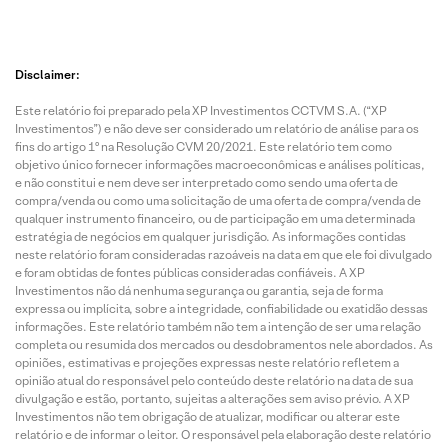
Disclaimer:
Este relatório foi preparado pela XP Investimentos CCTVM S.A. (“XP
Investimentos”) e não deve ser considerado um relatório de análise para os
fins do artigo 1º na Resolução CVM 20/2021. Este relatório tem como
objetivo único fornecer informações macroeconômicas e análises políticas,
e não constitui e nem deve ser interpretado como sendo uma oferta de
compra/venda ou como uma solicitação de uma oferta de compra/venda de
qualquer instrumento financeiro, ou de participação em uma determinada
estratégia de negócios em qualquer jurisdição. As informações contidas
neste relatório foram consideradas razoáveis na data em que ele foi divulgado
e foram obtidas de fontes públicas consideradas confiáveis. A XP
Investimentos não dá nenhuma segurança ou garantia, seja de forma
expressa ou implícita, sobre a integridade, confiabilidade ou exatidão dessas
informações. Este relatório também não tem a intenção de ser uma relação
completa ou resumida dos mercados ou desdobramentos nele abordados. As
opiniões, estimativas e projeções expressas neste relatório refletem a
opinião atual do responsável pelo conteúdo deste relatório na data de sua
divulgação e estão, portanto, sujeitas a alterações sem aviso prévio. A XP
Investimentos não tem obrigação de atualizar, modificar ou alterar este
relatório e de informar o leitor. O responsável pela elaboração deste relatório