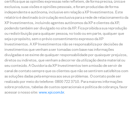
certifica que as opiniões expressas nele refletem, de forma precisa, única e
exclusiva, suas visões e opiniões pessoais, e foram produzidas de forma
independente e autônoma, inclusive em relação a XP Investimentos. Este
relatório é destinado à circulação exclusiva para a rede de relacionamento da
XP Investimentos, incluindo agentes autônomos da XP e clientes da XP,
podendo também ser divulgado no site da XP. Fica proibida a sua reprodução
ou redistribuição para qualquer pessoa, no todo ou em parte, qualquer que
seja o propósito, sem o prévio consentimento expresso da XP
Investimentos. A XP Investimentos não se responsabiliza por decisões de
investimentos que venham a ser tomadas com base nas informações
divulgadas e se exime de qualquer responsabilidade por quaisquer prejuízos,
diretos ou indiretos, que venham a decorrer da utilização deste material ou
seu conteúdo. A Ouvidoria da XP Investimentos tem a missão de servir de
canal de contato sempre que os clientes que não se sentirem satisfeitos com
as soluções dadas pela empresa aos seus problemas. O contato pode ser
realizado por meio do telefone: 0800 722 3710. Para maiores informações
sobre produtos, tabelas de custos operacionais e política de cobrança, favor
acessar o nosso site:
www.xpi.com.br
.