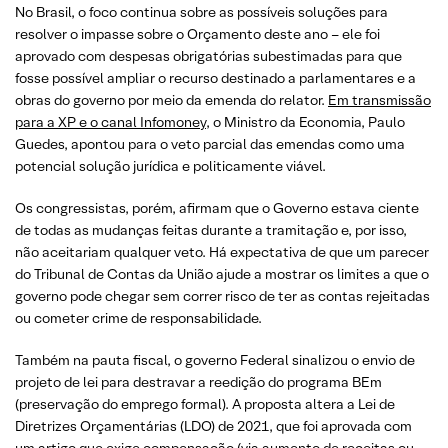
No Brasil, o foco continua sobre as possíveis soluções para
resolver o impasse sobre o Orçamento deste ano – ele foi
aprovado com despesas obrigatórias subestimadas para que
fosse possível ampliar o recurso destinado a parlamentares e a
obras do governo por meio da emenda do relator.
Em transmissão
para a XP e o canal Infomoney
, o Ministro da Economia, Paulo
Guedes, apontou para o veto parcial das emendas como uma
potencial solução jurídica e politicamente viável.
Os congressistas, porém, afirmam que o Governo estava ciente
de todas as mudanças feitas durante a tramitação e, por isso,
não aceitariam qualquer veto. Há expectativa de que um parecer
do Tribunal de Contas da União ajude a mostrar os limites a que o
governo pode chegar sem correr risco de ter as contas rejeitadas
ou cometer crime de responsabilidade.
Também na pauta fiscal, o governo Federal sinalizou o envio de
projeto de lei para destravar a reedição do programa BEm
(preservação do emprego formal). A proposta altera a Lei de
Diretrizes Orçamentárias (LDO) de 2021, que foi aprovada com
um artigo que exige compensação (via aumento de receitas ou