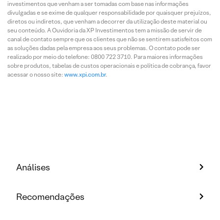
investimentos que venham a ser tomadas com base nas informações
divulgadas e se exime de qualquer responsabilidade por quaisquer prejuízos,
diretos ou indiretos, que venham a decorrer da utilização deste material ou
seu conteúdo. A Ouvidoria da XP Investimentos tem a missão de servir de
canal de contato sempre que os clientes que não se sentirem satisfeitos com
as soluções dadas pela empresa aos seus problemas. O contato pode ser
realizado por meio do telefone: 0800 722 3710. Para maiores informações
sobre produtos, tabelas de custos operacionais e política de cobrança, favor
acessar o nosso site:
www.xpi.com.br
.
Análises
Recomendações