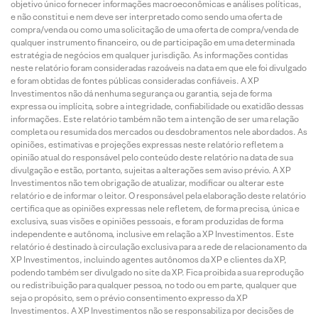
objetivo único fornecer informações macroeconômicas e análises políticas,
e não constitui e nem deve ser interpretado como sendo uma oferta de
compra/venda ou como uma solicitação de uma oferta de compra/venda de
qualquer instrumento financeiro, ou de participação em uma determinada
estratégia de negócios em qualquer jurisdição. As informações contidas
neste relatório foram consideradas razoáveis na data em que ele foi divulgado
e foram obtidas de fontes públicas consideradas confiáveis. A XP
Investimentos não dá nenhuma segurança ou garantia, seja de forma
expressa ou implícita, sobre a integridade, confiabilidade ou exatidão dessas
informações. Este relatório também não tem a intenção de ser uma relação
completa ou resumida dos mercados ou desdobramentos nele abordados. As
opiniões, estimativas e projeções expressas neste relatório refletem a
opinião atual do responsável pelo conteúdo deste relatório na data de sua
divulgação e estão, portanto, sujeitas a alterações sem aviso prévio. A XP
Investimentos não tem obrigação de atualizar, modificar ou alterar este
relatório e de informar o leitor. O responsável pela elaboração deste relatório
certifica que as opiniões expressas nele refletem, de forma precisa, única e
exclusiva, suas visões e opiniões pessoais, e foram produzidas de forma
independente e autônoma, inclusive em relação a XP Investimentos. Este
relatório é destinado à circulação exclusiva para a rede de relacionamento da
XP Investimentos, incluindo agentes autônomos da XP e clientes da XP,
podendo também ser divulgado no site da XP. Fica proibida a sua reprodução
ou redistribuição para qualquer pessoa, no todo ou em parte, qualquer que
seja o propósito, sem o prévio consentimento expresso da XP
Investimentos. A XP Investimentos não se responsabiliza por decisões de