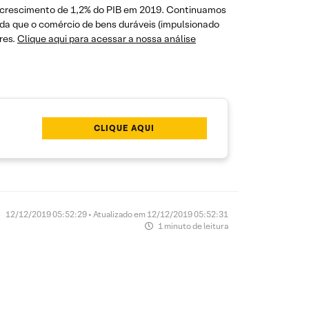
e crescimento de 1,2% do PIB em 2019. Continuamos
nda que o comércio de bens duráveis (impulsionado
res.
Clique aqui para acessar a nossa análise
CLIQUE AQUI
12/12/2019 05:52:29 • Atualizado em 12/12/2019 05:52:31
1 minuto de leitura