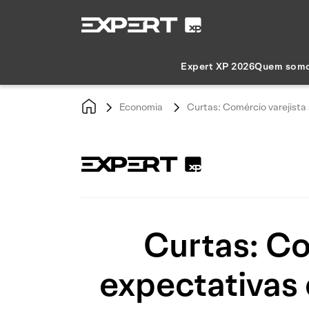
Expert XP 2026
Quem som
Economia
Curtas: Comércio varejista
Curtas: Co
expectativas