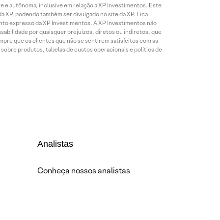
te e autônoma, inclusive em relação a XP Investimentos. Este
da XP, podendo também ser divulgado no site da XP. Fica
mento expresso da XP Investimentos. A XP Investimentos não
abilidade por quaisquer prejuízos, diretos ou indiretos, que
mpre que os clientes que não se sentirem satisfeitos com as
sobre produtos, tabelas de custos operacionais e política de
Analistas
Conheça nossos analistas