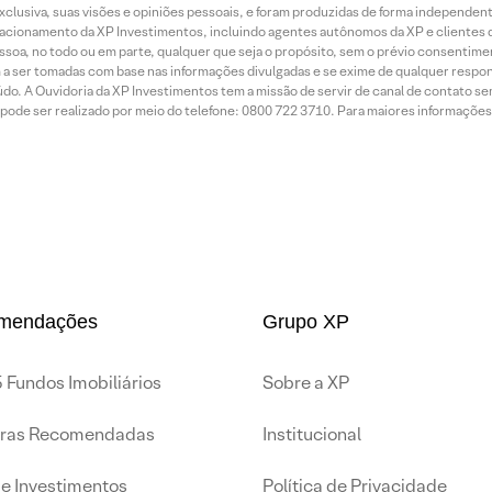
exclusiva, suas visões e opiniões pessoais, e foram produzidas de forma independen
relacionamento da XP Investimentos, incluindo agentes autônomos da XP e clientes 
essoa, no todo ou em parte, qualquer que seja o propósito, sem o prévio consenti
a ser tomadas com base nas informações divulgadas e se exime de qualquer respons
do. A Ouvidoria da XP Investimentos tem a missão de servir de canal de contato se
ode ser realizado por meio do telefone: 0800 722 3710. Para maiores informações 
mendações
Grupo XP
 Fundos Imobiliários
Sobre a XP
iras Recomendadas
Institucional
de Investimentos
Política de Privacidade