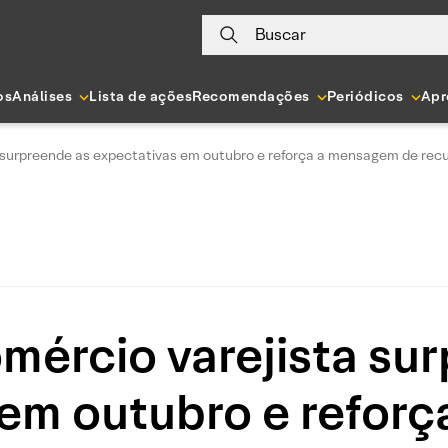
Buscar
os
Análises
Lista de ações
Recomendações
Periódicos
Apr
 surpreende as expectativas em outubro e reforça a mensagem de recu
mércio varejista su
 em outubro e refor