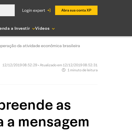
login expert
Abra sua conta XP
enda a Investir
Vídeos
peração da atividade econômica brasileira
12/12/2019 08:52:29 • Atualizado em 12/12/2019 08:52:31
1 minuto de leitura
rpreende as
ça a mensagem