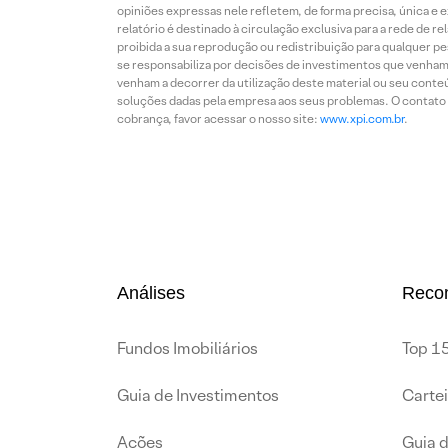
opiniões expressas nele refletem, de forma precisa, única e 
relatório é destinado à circulação exclusiva para a rede de 
proibida a sua reprodução ou redistribuição para qualquer p
se responsabiliza por decisões de investimentos que venham 
venham a decorrer da utilização deste material ou seu conteú
soluções dadas pela empresa aos seus problemas. O contato p
cobrança, favor acessar o nosso site:
www.xpi.com.br
.
Análises
Reco
Fundos Imobiliários
Top 15
Guia de Investimentos
Carte
Ações
Guia 