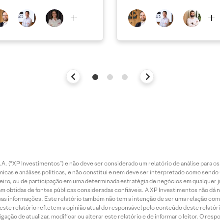
. (“XP Investimentos”) e não deve ser considerado um relatório de análise para os
as e análises políticas, e não constitui e nem deve ser interpretado como sendo
iro, ou de participação em uma determinada estratégia de negócios em qualquer ju
ram obtidas de fontes públicas consideradas confiáveis. A XP Investimentos não dá
dessas informações. Este relatório também não tem a intenção de ser uma relação
te relatório refletem a opinião atual do responsável pelo conteúdo deste relatório
ção de atualizar, modificar ou alterar este relatório e de informar o leitor. O resp