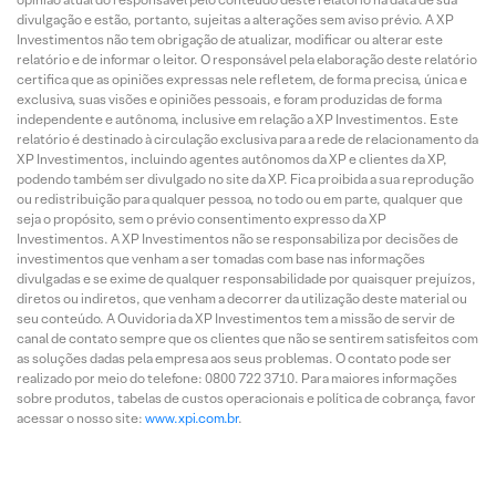
divulgação e estão, portanto, sujeitas a alterações sem aviso prévio. A XP
Investimentos não tem obrigação de atualizar, modificar ou alterar este
relatório e de informar o leitor. O responsável pela elaboração deste relatório
certifica que as opiniões expressas nele refletem, de forma precisa, única e
exclusiva, suas visões e opiniões pessoais, e foram produzidas de forma
independente e autônoma, inclusive em relação a XP Investimentos. Este
relatório é destinado à circulação exclusiva para a rede de relacionamento da
XP Investimentos, incluindo agentes autônomos da XP e clientes da XP,
podendo também ser divulgado no site da XP. Fica proibida a sua reprodução
ou redistribuição para qualquer pessoa, no todo ou em parte, qualquer que
seja o propósito, sem o prévio consentimento expresso da XP
Investimentos. A XP Investimentos não se responsabiliza por decisões de
investimentos que venham a ser tomadas com base nas informações
divulgadas e se exime de qualquer responsabilidade por quaisquer prejuízos,
diretos ou indiretos, que venham a decorrer da utilização deste material ou
seu conteúdo. A Ouvidoria da XP Investimentos tem a missão de servir de
canal de contato sempre que os clientes que não se sentirem satisfeitos com
as soluções dadas pela empresa aos seus problemas. O contato pode ser
realizado por meio do telefone: 0800 722 3710. Para maiores informações
sobre produtos, tabelas de custos operacionais e política de cobrança, favor
acessar o nosso site:
www.xpi.com.br
.