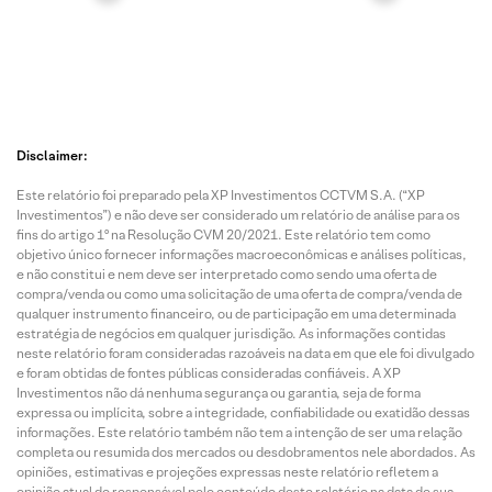
Disclaimer:
Este relatório foi preparado pela XP Investimentos CCTVM S.A. (“XP
Investimentos”) e não deve ser considerado um relatório de análise para os
fins do artigo 1º na Resolução CVM 20/2021. Este relatório tem como
objetivo único fornecer informações macroeconômicas e análises políticas,
e não constitui e nem deve ser interpretado como sendo uma oferta de
compra/venda ou como uma solicitação de uma oferta de compra/venda de
qualquer instrumento financeiro, ou de participação em uma determinada
estratégia de negócios em qualquer jurisdição. As informações contidas
neste relatório foram consideradas razoáveis na data em que ele foi divulgado
e foram obtidas de fontes públicas consideradas confiáveis. A XP
Investimentos não dá nenhuma segurança ou garantia, seja de forma
expressa ou implícita, sobre a integridade, confiabilidade ou exatidão dessas
informações. Este relatório também não tem a intenção de ser uma relação
completa ou resumida dos mercados ou desdobramentos nele abordados. As
opiniões, estimativas e projeções expressas neste relatório refletem a
opinião atual do responsável pelo conteúdo deste relatório na data de sua