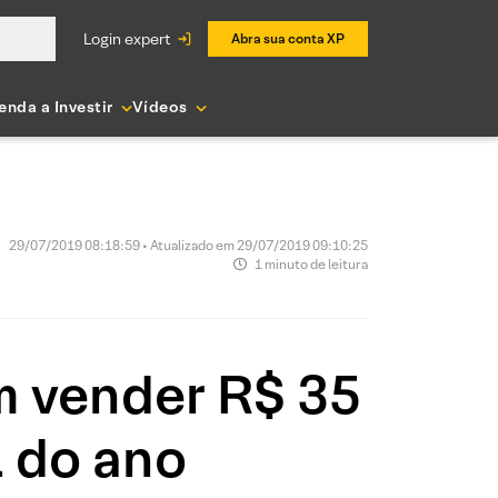
login expert
Abra sua conta XP
enda a Investir
Vídeos
29/07/2019 08:18:59 • Atualizado em 29/07/2019 09:10:25
1 minuto de leitura
 vender R$ 35
l do ano