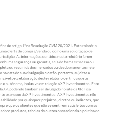
 fins do artigo 1º na Resolução CVM 20/2021. Este relatório
 uma oferta de compra/venda ou como uma solicitação de
risdição. As informações contidas neste relatório foram
 nenhuma segurança ou garantia, seja de forma expressa ou
 completa ou resumida dos mercados ou desdobramentos nele
 na data de sua divulgação e estão, portanto, sujeitas a
onsável pela elaboração deste relatório certifica que as
te e autônoma, inclusive em relação a XP Investimentos. Este
da XP, podendo também ser divulgado no site da XP. Fica
mento expresso da XP Investimentos. A XP Investimentos não
abilidade por quaisquer prejuízos, diretos ou indiretos, que
mpre que os clientes que não se sentirem satisfeitos com as
sobre produtos, tabelas de custos operacionais e política de