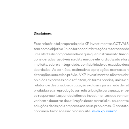
Disclaimer:
Este relatório foi preparado pela XP Investimentos CCTVM S.A
tem como objetivo único fornecer informações macroeconômic
uma oferta de compra/venda de qualquer instrumento finance
consideradas razoáveis na data em que ele foi divulgado e fo
implícita, sobre a integridade, confiabilidade ou exatidão 
abordados. As opiniões, estimativas e projeções expressas nes
alterações sem aviso prévio. A XP Investimentos não tem obriga
opiniões expressas nele refletem, de forma precisa, única e 
relatório é destinado à circulação exclusiva para a rede de 
proibida a sua reprodução ou redistribuição para qualquer p
se responsabiliza por decisões de investimentos que venham 
venham a decorrer da utilização deste material ou seu conteú
soluções dadas pela empresa aos seus problemas. O contato p
cobrança, favor acessar o nosso site:
www.xpi.com.br
.