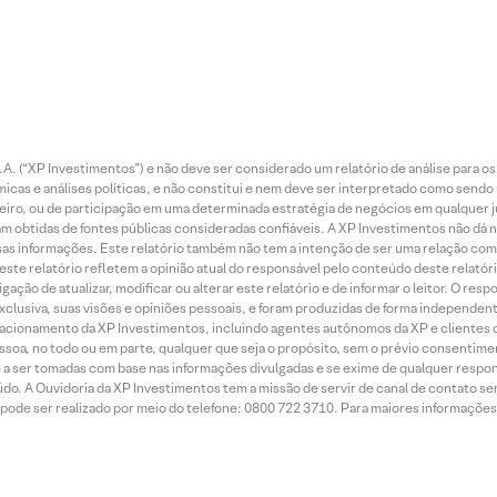
. (“XP Investimentos”) e não deve ser considerado um relatório de análise para os
as e análises políticas, e não constitui e nem deve ser interpretado como sendo
iro, ou de participação em uma determinada estratégia de negócios em qualquer ju
ram obtidas de fontes públicas consideradas confiáveis. A XP Investimentos não dá
dessas informações. Este relatório também não tem a intenção de ser uma relação
te relatório refletem a opinião atual do responsável pelo conteúdo deste relatório
ção de atualizar, modificar ou alterar este relatório e de informar o leitor. O resp
exclusiva, suas visões e opiniões pessoais, e foram produzidas de forma independen
relacionamento da XP Investimentos, incluindo agentes autônomos da XP e clientes 
essoa, no todo ou em parte, qualquer que seja o propósito, sem o prévio consenti
a ser tomadas com base nas informações divulgadas e se exime de qualquer respons
do. A Ouvidoria da XP Investimentos tem a missão de servir de canal de contato se
ode ser realizado por meio do telefone: 0800 722 3710. Para maiores informações 