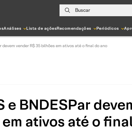
Buscar
os
Análises
Lista de ações
Recomendações
Periódicos
Apr
evem vender R$ 35 bilhões em ativos até o final do ano
S e BNDESPar devem
 em ativos até o fina