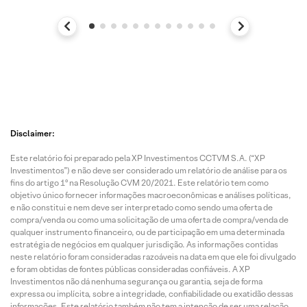
Disclaimer:
Este relatório foi preparado pela XP Investimentos CCTVM S.A. (“XP
Investimentos”) e não deve ser considerado um relatório de análise para os
fins do artigo 1º na Resolução CVM 20/2021. Este relatório tem como
objetivo único fornecer informações macroeconômicas e análises políticas,
e não constitui e nem deve ser interpretado como sendo uma oferta de
compra/venda ou como uma solicitação de uma oferta de compra/venda de
qualquer instrumento financeiro, ou de participação em uma determinada
estratégia de negócios em qualquer jurisdição. As informações contidas
neste relatório foram consideradas razoáveis na data em que ele foi divulgado
e foram obtidas de fontes públicas consideradas confiáveis. A XP
Investimentos não dá nenhuma segurança ou garantia, seja de forma
expressa ou implícita, sobre a integridade, confiabilidade ou exatidão dessas
informações. Este relatório também não tem a intenção de ser uma relação