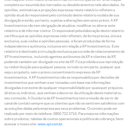
completa ou resumida dos mercados ou desdobramentos nele abordados. As
opiniões, estimativas e projeções expressas neste relatório refletem a
opinião atual do responsável pelo conteúdo deste relatório na data de sua
divulgação e estão, portanto, sujeitas a alterações sem aviso prévio. A XP
Investimentos não tem obrigação de atualizar, modificar ou alterar este
relatório e de informar o leitor. O responsável pela elaboração deste relatório
certifica que as opiniões expressas nele refletem, de forma precisa, única e
exclusiva, suas visões e opiniões pessoais, e foram produzidas de forma
independente e autônoma, inclusive em relação a XP Investimentos. Este
relatório é destinado à circulação exclusiva para a rede de relacionamento da
XP Investimentos, incluindo agentes autônomos da XP e clientes da XP,
podendo também ser divulgado no site da XP. Fica proibida a sua reprodução
ou redistribuição para qualquer pessoa, no todo ou em parte, qualquer que
seja o propósito, sem o prévio consentimento expresso da XP
Investimentos. A XP Investimentos não se responsabiliza por decisões de
investimentos que venham a ser tomadas com base nas informações
divulgadas e se exime de qualquer responsabilidade por quaisquer prejuízos,
diretos ou indiretos, que venham a decorrer da utilização deste material ou
seu conteúdo. A Ouvidoria da XP Investimentos tem a missão de servir de
canal de contato sempre que os clientes que não se sentirem satisfeitos com
as soluções dadas pela empresa aos seus problemas. O contato pode ser
realizado por meio do telefone: 0800 722 3710. Para maiores informações
sobre produtos, tabelas de custos operacionais e política de cobrança, favor
acessar o nosso site:
www.xpi.com.br
.