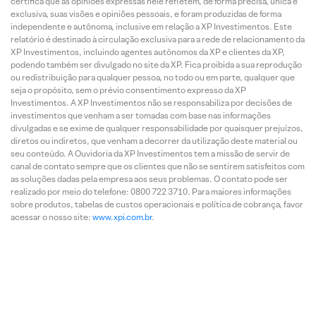
certifica que as opiniões expressas nele refletem, de forma precisa, única e
exclusiva, suas visões e opiniões pessoais, e foram produzidas de forma
independente e autônoma, inclusive em relação a XP Investimentos. Este
relatório é destinado à circulação exclusiva para a rede de relacionamento da
XP Investimentos, incluindo agentes autônomos da XP e clientes da XP,
podendo também ser divulgado no site da XP. Fica proibida a sua reprodução
ou redistribuição para qualquer pessoa, no todo ou em parte, qualquer que
seja o propósito, sem o prévio consentimento expresso da XP
Investimentos. A XP Investimentos não se responsabiliza por decisões de
investimentos que venham a ser tomadas com base nas informações
divulgadas e se exime de qualquer responsabilidade por quaisquer prejuízos,
diretos ou indiretos, que venham a decorrer da utilização deste material ou
seu conteúdo. A Ouvidoria da XP Investimentos tem a missão de servir de
canal de contato sempre que os clientes que não se sentirem satisfeitos com
as soluções dadas pela empresa aos seus problemas. O contato pode ser
realizado por meio do telefone: 0800 722 3710. Para maiores informações
sobre produtos, tabelas de custos operacionais e política de cobrança, favor
acessar o nosso site:
www.xpi.com.br
.