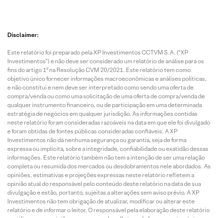
Disclaimer:
Este relatório foi preparado pela XP Investimentos CCTVM S.A. (“XP
Investimentos”) e não deve ser considerado um relatório de análise para os
fins do artigo 1º na Resolução CVM 20/2021. Este relatório tem como
objetivo único fornecer informações macroeconômicas e análises políticas,
e não constitui e nem deve ser interpretado como sendo uma oferta de
compra/venda ou como uma solicitação de uma oferta de compra/venda de
qualquer instrumento financeiro, ou de participação em uma determinada
estratégia de negócios em qualquer jurisdição. As informações contidas
neste relatório foram consideradas razoáveis na data em que ele foi divulgado
e foram obtidas de fontes públicas consideradas confiáveis. A XP
Investimentos não dá nenhuma segurança ou garantia, seja de forma
expressa ou implícita, sobre a integridade, confiabilidade ou exatidão dessas
informações. Este relatório também não tem a intenção de ser uma relação
completa ou resumida dos mercados ou desdobramentos nele abordados. As
opiniões, estimativas e projeções expressas neste relatório refletem a
opinião atual do responsável pelo conteúdo deste relatório na data de sua
divulgação e estão, portanto, sujeitas a alterações sem aviso prévio. A XP
Investimentos não tem obrigação de atualizar, modificar ou alterar este
relatório e de informar o leitor. O responsável pela elaboração deste relatório