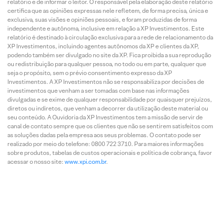
relatório e de informar o leitor. O responsável pela elaboração deste relatório
certifica que as opiniões expressas nele refletem, de forma precisa, única e
exclusiva, suas visões e opiniões pessoais, e foram produzidas de forma
independente e autônoma, inclusive em relação a XP Investimentos. Este
relatório é destinado à circulação exclusiva para a rede de relacionamento da
XP Investimentos, incluindo agentes autônomos da XP e clientes da XP,
podendo também ser divulgado no site da XP. Fica proibida a sua reprodução
ou redistribuição para qualquer pessoa, no todo ou em parte, qualquer que
seja o propósito, sem o prévio consentimento expresso da XP
Investimentos. A XP Investimentos não se responsabiliza por decisões de
investimentos que venham a ser tomadas com base nas informações
divulgadas e se exime de qualquer responsabilidade por quaisquer prejuízos,
diretos ou indiretos, que venham a decorrer da utilização deste material ou
seu conteúdo. A Ouvidoria da XP Investimentos tem a missão de servir de
canal de contato sempre que os clientes que não se sentirem satisfeitos com
as soluções dadas pela empresa aos seus problemas. O contato pode ser
realizado por meio do telefone: 0800 722 3710. Para maiores informações
sobre produtos, tabelas de custos operacionais e política de cobrança, favor
acessar o nosso site:
www.xpi.com.br
.