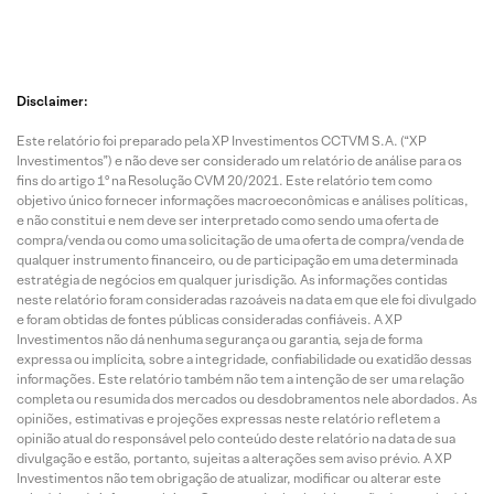
Disclaimer:
Este relatório foi preparado pela XP Investimentos CCTVM S.A. (“XP
Investimentos”) e não deve ser considerado um relatório de análise para os
fins do artigo 1º na Resolução CVM 20/2021. Este relatório tem como
objetivo único fornecer informações macroeconômicas e análises políticas,
e não constitui e nem deve ser interpretado como sendo uma oferta de
compra/venda ou como uma solicitação de uma oferta de compra/venda de
qualquer instrumento financeiro, ou de participação em uma determinada
estratégia de negócios em qualquer jurisdição. As informações contidas
neste relatório foram consideradas razoáveis na data em que ele foi divulgado
e foram obtidas de fontes públicas consideradas confiáveis. A XP
Investimentos não dá nenhuma segurança ou garantia, seja de forma
expressa ou implícita, sobre a integridade, confiabilidade ou exatidão dessas
informações. Este relatório também não tem a intenção de ser uma relação
completa ou resumida dos mercados ou desdobramentos nele abordados. As
opiniões, estimativas e projeções expressas neste relatório refletem a
opinião atual do responsável pelo conteúdo deste relatório na data de sua
divulgação e estão, portanto, sujeitas a alterações sem aviso prévio. A XP
Investimentos não tem obrigação de atualizar, modificar ou alterar este