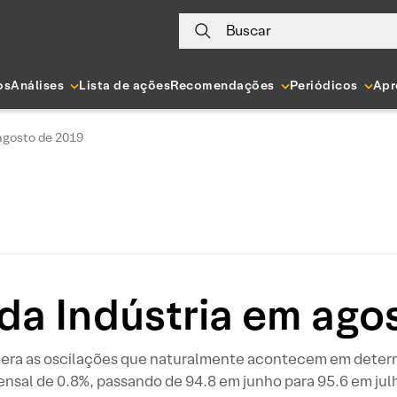
Buscar
os
Análises
Lista de ações
Recomendações
Periódicos
Apr
agosto de 2019
da Indústria em ago
dera as oscilações que naturalmente acontecem em determi
nsal de 0.8%, passando de 94.8 em junho para 95.6 em jul