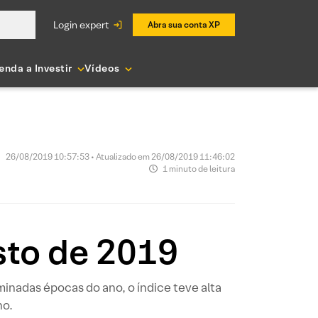
login expert
Abra sua conta XP
enda a Investir
Vídeos
26/08/2019 10:57:53 • Atualizado em 26/08/2019 11:46:02
1 minuto de leitura
sto de 2019
nadas épocas do ano, o índice teve alta
ho.