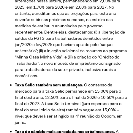
alterações nessa leitura, permanecendo em 2,00% para
2025, em 1,70% para 2026 e em 2,00% para 2027. No
entanto, acreditamos que as projeções para este ano
deverão subir nas próximas semanas, na esteira das
medidas de estímulo anunciadas pelo governo
recentemente. Dentre elas, destacamos: (i) a liberação de
saldos do FGTS para trabalhadores demitidos entre
jan/2020 e fev/2025 que haviam optado pelo “saque-
aniversário”; (ii) a injeção adicional de recursos ao programa
“Minha Casa Minha Vida”; e (iii) a criação do “Crédito do
Trabalhador”, o novo modelo de empréstimo consignado
para trabalhadores do setor privado, inclusive rurais e
domésticos.
Taxa Selic também sem mudanças.
O consenso de
mercado para a taxa Selic permanece em 15,00% para o
final deste ano, 12,50% para o final de 2026 e 10,50% para o
final de 2027. A taxa Selic terminal (juro esperado para o
final do atual ciclo de alta) também segue em 15,00% –
nível que deverá ser atingido na 4ª reunião do Copom, em
junho.
Taxa de câmbio mais apreciada nos próximos anos.
A