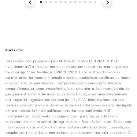
Disclaimer:
Este relatório foi preparado pela XP Investimentos CCTVM S.A. (“XP
Investimentos”) e não deve ser considerado um relatório de análise para os
fins do artigo 1º na Resolução CVM 20/2021. Este relatório tem como
objetivo único fornecer informações macroeconômicas e análises políticas,
e não constitui e nem deve ser interpretado como sendo uma oferta de
compra/venda ou como uma solicitação de uma oferta de compra/venda de
qualquer instrumento financeiro, ou de participação em uma determinada
estratégia de negócios em qualquer jurisdição. As informações contidas
neste relatório foram consideradas razoáveis na data em que ele foi divulgado
e foram obtidas de fontes públicas consideradas confiáveis. A XP
Investimentos não dá nenhuma segurança ou garantia, seja de forma
expressa ou implícita, sobre a integridade, confiabilidade ou exatidão dessas
informações. Este relatório também não tem a intenção de ser uma relação
completa ou resumida dos mercados ou desdobramentos nele abordados. As