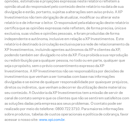
opiniões, estimativas e projeções expressas neste relatório refletem a
opinião atual do responsável pelo conteúdo deste relatório na data de sua
divulgação e estão, portanto, sujeitas a alterações sem aviso prévio. A XP
Investimentos não tem obrigação de atualizar, modificar ou alterar este
relatório e de informar o leitor. O responsável pela elaboração deste relatório
certifica que as opiniões expressas nele refletem, de forma precisa, única e
exclusiva, suas visões e opiniões pessoais, e foram produzidas de forma
independente e autônoma, inclusive em relação a XP Investimentos. Este
relatório é destinado à circulação exclusiva para a rede de relacionamento da
XP Investimentos, incluindo agentes autônomos da XP e clientes da XP,
podendo também ser divulgado no site da XP. Fica proibida a sua reprodução
ou redistribuição para qualquer pessoa, no todo ou em parte, qualquer que
seja o propósito, sem o prévio consentimento expresso da XP
Investimentos. A XP Investimentos não se responsabiliza por decisões de
investimentos que venham a ser tomadas com base nas informações
divulgadas e se exime de qualquer responsabilidade por quaisquer prejuízos,
diretos ou indiretos, que venham a decorrer da utilização deste material ou
seu conteúdo. A Ouvidoria da XP Investimentos tem a missão de servir de
canal de contato sempre que os clientes que não se sentirem satisfeitos com
as soluções dadas pela empresa aos seus problemas. O contato pode ser
realizado por meio do telefone: 0800 722 3710. Para maiores informações
sobre produtos, tabelas de custos operacionais e política de cobrança, favor
acessar o nosso site:
www.xpi.com.br
.