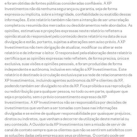
e foram obtidas de fontes públicas consideradas confiáveis. A XP
Investimentos não dá nenhuma segurança ou garantia, seja de forma
expressa ou implícita, sobre a integridade, confiabilidade ou exatidão dessas
informações. Este relatório também não tem a intenção de ser uma relação
completa ou resumida dos mercados ou desdobramentos nele abordados. As
opiniões, estimativas e projeções expressas neste relatório refletem a
opinião atual do responsável pelo conteúdo deste relatório na data de sua
divulgação e estão, portanto, sujeitas a alterações sem aviso prévio. A XP
Investimentos não tem obrigação de atualizar, modificar ou alterar este
relatório e de informar o leitor. O responsável pela elaboração deste relatório
certifica que as opiniões expressas nele refletem, de forma precisa, única e
exclusiva, suas visões e opiniões pessoais, e foram produzidas de forma
independente e autônoma, inclusive em relação a XP Investimentos. Este
relatório é destinado à circulação exclusiva para a rede de relacionamento da
XP Investimentos, incluindo agentes autônomos da XP e clientes da XP,
podendo também ser divulgado no site da XP. Fica proibida a sua reprodução
ou redistribuição para qualquer pessoa, no todo ou em parte, qualquer que
seja o propósito, sem o prévio consentimento expresso da XP
Investimentos. A XP Investimentos não se responsabiliza por decisões de
investimentos que venham a ser tomadas com base nas informações
divulgadas e se exime de qualquer responsabilidade por quaisquer prejuízos,
diretos ou indiretos, que venham a decorrer da utilização deste material ou
seu conteúdo. A Ouvidoria da XP Investimentos tem a missão de servir de
canal de contato sempre que os clientes que não se sentirem satisfeitos com
as soluções dadas pela empresa aos seus problemas. O contato pode ser