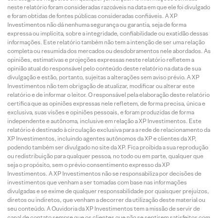
neste relatório foram consideradas razoáveis na data em que ele foi divulgado
e foram obtidas de fontes públicas consideradas confiáveis. A XP
Investimentos não dá nenhuma segurança ou garantia, seja de forma
expressa ou implícita, sobre a integridade, confiabilidade ou exatidão dessas
informações. Este relatório também não tem a intenção de ser uma relação
completa ou resumida dos mercados ou desdobramentos nele abordados. As
opiniões, estimativas e projeções expressas neste relatório refletem a
opinião atual do responsável pelo conteúdo deste relatório na data de sua
divulgação e estão, portanto, sujeitas a alterações sem aviso prévio. A XP
Investimentos não tem obrigação de atualizar, modificar ou alterar este
relatório e de informar o leitor. O responsável pela elaboração deste relatório
certifica que as opiniões expressas nele refletem, de forma precisa, única e
exclusiva, suas visões e opiniões pessoais, e foram produzidas de forma
independente e autônoma, inclusive em relação a XP Investimentos. Este
relatório é destinado à circulação exclusiva para a rede de relacionamento da
XP Investimentos, incluindo agentes autônomos da XP e clientes da XP,
podendo também ser divulgado no site da XP. Fica proibida a sua reprodução
ou redistribuição para qualquer pessoa, no todo ou em parte, qualquer que
seja o propósito, sem o prévio consentimento expresso da XP
Investimentos. A XP Investimentos não se responsabiliza por decisões de
investimentos que venham a ser tomadas com base nas informações
divulgadas e se exime de qualquer responsabilidade por quaisquer prejuízos,
diretos ou indiretos, que venham a decorrer da utilização deste material ou
seu conteúdo. A Ouvidoria da XP Investimentos tem a missão de servir de
canal de contato sempre que os clientes que não se sentirem satisfeitos com