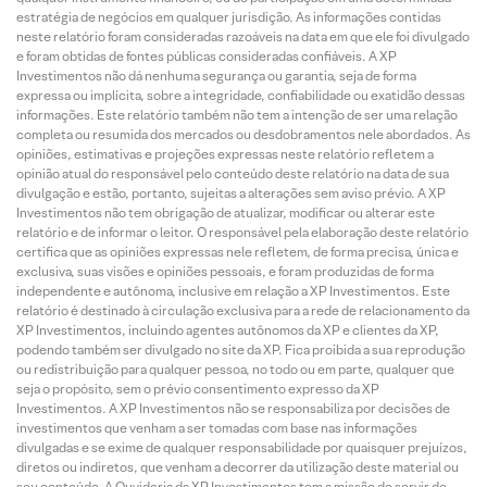
estratégia de negócios em qualquer jurisdição. As informações contidas
neste relatório foram consideradas razoáveis na data em que ele foi divulgado
e foram obtidas de fontes públicas consideradas confiáveis. A XP
Investimentos não dá nenhuma segurança ou garantia, seja de forma
expressa ou implícita, sobre a integridade, confiabilidade ou exatidão dessas
informações. Este relatório também não tem a intenção de ser uma relação
completa ou resumida dos mercados ou desdobramentos nele abordados. As
opiniões, estimativas e projeções expressas neste relatório refletem a
opinião atual do responsável pelo conteúdo deste relatório na data de sua
divulgação e estão, portanto, sujeitas a alterações sem aviso prévio. A XP
Investimentos não tem obrigação de atualizar, modificar ou alterar este
relatório e de informar o leitor. O responsável pela elaboração deste relatório
certifica que as opiniões expressas nele refletem, de forma precisa, única e
exclusiva, suas visões e opiniões pessoais, e foram produzidas de forma
independente e autônoma, inclusive em relação a XP Investimentos. Este
relatório é destinado à circulação exclusiva para a rede de relacionamento da
XP Investimentos, incluindo agentes autônomos da XP e clientes da XP,
podendo também ser divulgado no site da XP. Fica proibida a sua reprodução
ou redistribuição para qualquer pessoa, no todo ou em parte, qualquer que
seja o propósito, sem o prévio consentimento expresso da XP
Investimentos. A XP Investimentos não se responsabiliza por decisões de
investimentos que venham a ser tomadas com base nas informações
divulgadas e se exime de qualquer responsabilidade por quaisquer prejuízos,
diretos ou indiretos, que venham a decorrer da utilização deste material ou
seu conteúdo. A Ouvidoria da XP Investimentos tem a missão de servir de