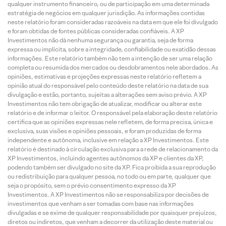
qualquer instrumento financeiro, ou de participação em uma determinada
estratégia de negócios em qualquer jurisdição. As informações contidas
neste relatório foram consideradas razoáveis na data em que ele foi divulgado
e foram obtidas de fontes públicas consideradas confiáveis. A XP
Investimentos não dá nenhuma segurança ou garantia, seja de forma
expressa ou implícita, sobre a integridade, confiabilidade ou exatidão dessas
informações. Este relatório também não tem a intenção de ser uma relação
completa ou resumida dos mercados ou desdobramentos nele abordados. As
opiniões, estimativas e projeções expressas neste relatório refletem a
opinião atual do responsável pelo conteúdo deste relatório na data de sua
divulgação e estão, portanto, sujeitas a alterações sem aviso prévio. A XP
Investimentos não tem obrigação de atualizar, modificar ou alterar este
relatório e de informar o leitor. O responsável pela elaboração deste relatório
certifica que as opiniões expressas nele refletem, de forma precisa, única e
exclusiva, suas visões e opiniões pessoais, e foram produzidas de forma
independente e autônoma, inclusive em relação a XP Investimentos. Este
relatório é destinado à circulação exclusiva para a rede de relacionamento da
XP Investimentos, incluindo agentes autônomos da XP e clientes da XP,
podendo também ser divulgado no site da XP. Fica proibida a sua reprodução
ou redistribuição para qualquer pessoa, no todo ou em parte, qualquer que
seja o propósito, sem o prévio consentimento expresso da XP
Investimentos. A XP Investimentos não se responsabiliza por decisões de
investimentos que venham a ser tomadas com base nas informações
divulgadas e se exime de qualquer responsabilidade por quaisquer prejuízos,
diretos ou indiretos, que venham a decorrer da utilização deste material ou