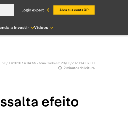
login expert
Abra sua conta XP
enda a Investir
Vídeos
23/03/2020 14:04:55 • Atualizado em 23/03/2020 14:07:00
2 minutos de leitura
salta efeito