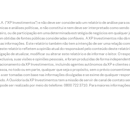
. (“XP Investimentos”) e não deve ser considerado um relatório de análise para os
as e análises políticas, e não constitui e nem deve ser interpretado como sendo
iro, ou de participação em uma determinada estratégia de negócios em qualquer ju
ram obtidas de fontes públicas consideradas confiáveis. A XP Investimentos não dá
dessas informações. Este relatório também não tem a intenção de ser uma relação
te relatório refletem a opinião atual do responsável pelo conteúdo deste relatório
ção de atualizar, modificar ou alterar este relatório e de informar o leitor. O resp
exclusiva, suas visões e opiniões pessoais, e foram produzidas de forma independen
relacionamento da XP Investimentos, incluindo agentes autônomos da XP e clientes 
essoa, no todo ou em parte, qualquer que seja o propósito, sem o prévio consenti
a ser tomadas com base nas informações divulgadas e se exime de qualquer respons
do. A Ouvidoria da XP Investimentos tem a missão de servir de canal de contato se
ode ser realizado por meio do telefone: 0800 722 3710. Para maiores informações 