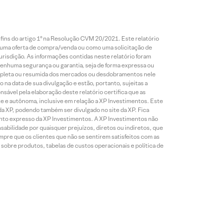
 fins do artigo 1º na Resolução CVM 20/2021. Este relatório
 uma oferta de compra/venda ou como uma solicitação de
risdição. As informações contidas neste relatório foram
 nenhuma segurança ou garantia, seja de forma expressa ou
 completa ou resumida dos mercados ou desdobramentos nele
 na data de sua divulgação e estão, portanto, sujeitas a
onsável pela elaboração deste relatório certifica que as
te e autônoma, inclusive em relação a XP Investimentos. Este
da XP, podendo também ser divulgado no site da XP. Fica
mento expresso da XP Investimentos. A XP Investimentos não
abilidade por quaisquer prejuízos, diretos ou indiretos, que
mpre que os clientes que não se sentirem satisfeitos com as
sobre produtos, tabelas de custos operacionais e política de