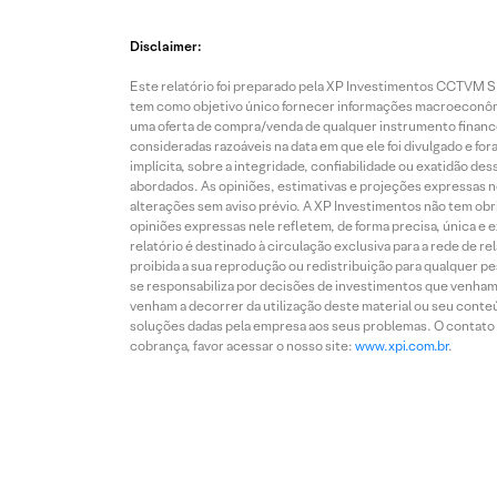
Disclaimer:
Este relatório foi preparado pela XP Investimentos CCTVM S.A
tem como objetivo único fornecer informações macroeconômic
uma oferta de compra/venda de qualquer instrumento finance
consideradas razoáveis na data em que ele foi divulgado e fo
implícita, sobre a integridade, confiabilidade ou exatidão 
abordados. As opiniões, estimativas e projeções expressas nes
alterações sem aviso prévio. A XP Investimentos não tem obriga
opiniões expressas nele refletem, de forma precisa, única e 
relatório é destinado à circulação exclusiva para a rede de 
proibida a sua reprodução ou redistribuição para qualquer p
se responsabiliza por decisões de investimentos que venham 
venham a decorrer da utilização deste material ou seu conteú
soluções dadas pela empresa aos seus problemas. O contato p
cobrança, favor acessar o nosso site:
www.xpi.com.br
.