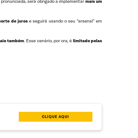
 pronunciada, será obrigado a implementar
mais um
corte de juros
e seguirá usando o seu “arsenal” em
 maio também
. Esse cenário, por ora, é
limitado pelas
CLIQUE AQUI