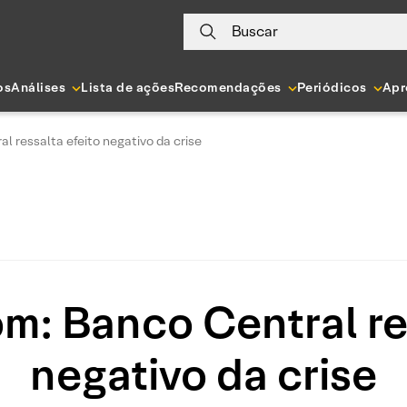
Buscar
os
Análises
Lista de ações
Recomendações
Periódicos
Apr
 ressalta efeito negativo da crise
m: Banco Central res
negativo da crise