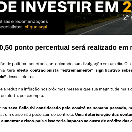
,50 ponto percentual será realizado em r
nião de política monetária, antecipando sua divulgação em um dia. O 
mia terá
efeito contracionista “extremamente” significativo sob
ela”
desses efeitos.
a reduzir a inflação nos próximos meses e que sua magnitude mais d
e oferta, por exemplo.
 na taxa Selic foi considerado pelo comitê na semana passada, m
cal em curso não pode sair do controle.
Uma deterioração das contas
aumentar o risco-país e isso teria impacto no custo de crédito das