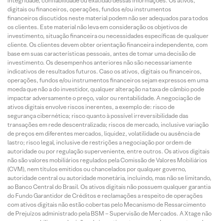
integridade, confiabilidade ou exatidão dessas informações. Os ativos,
digitais ou financeiros, operações, fundos e/ou instrumentos
financeiros discutidos neste material podem não ser adequados para todos
os clientes. Este material não leva em consideração os objetivos de
investimento, situação financeira ou necessidades específicas de qualquer
cliente. Os clientes devem obter orientação financeira independente, com
base em suas características pessoais, antes de tomar uma decisão de
investimento. Os desempenhos anteriores não são necessariamente
indicativos de resultados futuros. Caso os ativos, digitais ou financeiros,
operações, fundos e/ou instrumentos financeiros sejam expressos em uma
moeda que não a do investidor, qualquer alteração na taxa de câmbio pode
impactar adversamente o preço, valor ou rentabilidade. A negociação de
ativos digitais envolve riscos inerentes, a exemplo de: risco de
segurança cibernética; risco quanto à possível irreversibilidade das
transações em rede descentralizada; riscos de mercado, inclusive variação
de preços em diferentes mercados, liquidez, volatilidade ou ausência de
lastro; risco legal, inclusive de restrições a negociação por ordem de
autoridade ou por regulação superveniente, entre outros. Os ativos digitais
não são valores mobiliários regulados pela Comissão de Valores Mobiliários
(CVM), nem títulos emitidos ou chancelados por qualquer governo,
autoridade central ou autoridade monetária, incluindo, mas não se limitando,
ao Banco Central do Brasil. Os ativos digitais não possuem qualquer garantia
do Fundo Garantidor de Créditos e reclamações a respeito de operações
com ativos digitais não estão cobertas pelo Mecanismo de Ressarcimento
de Prejuízos administrado pela BSM – Supervisão de Mercados. A Xtage não