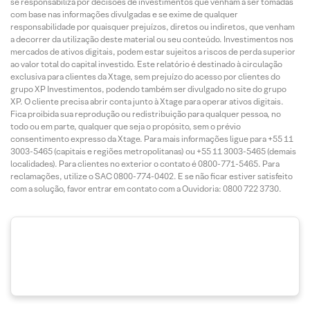
se responsabiliza por decisões de investimentos que venham a ser tomadas
com base nas informações divulgadas e se exime de qualquer
responsabilidade por quaisquer prejuízos, diretos ou indiretos, que venham
a decorrer da utilização deste material ou seu conteúdo. Investimentos nos
mercados de ativos digitais, podem estar sujeitos a riscos de perda superior
ao valor total do capital investido. Este relatório é destinado à circulação
exclusiva para clientes da Xtage, sem prejuízo do acesso por clientes do
grupo XP Investimentos, podendo também ser divulgado no site do grupo
XP. O cliente precisa abrir conta junto à Xtage para operar ativos digitais.
Fica proibida sua reprodução ou redistribuição para qualquer pessoa, no
todo ou em parte, qualquer que seja o propósito, sem o prévio
consentimento expresso da Xtage. Para mais informações ligue para +55 11
3003-5465 (capitais e regiões metropolitanas) ou +55 11 3003-5465 (demais
localidades). Para clientes no exterior o contato é 0800-771-5465. Para
reclamações, utilize o SAC 0800-774-0402. E se não ficar estiver satisfeito
com a solução, favor entrar em contato com a Ouvidoria: 0800 722 3730.