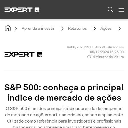
Aprenda a investir
Relatórios
Ações
S
04/06/2020 19:03:49 • Atualizado em
05/12/2024 16:25:00
4 minutos de leitura
S&P 500: conheça o principal
índice de mercado de ações
O S&P 500 é um dos principais indicadores do desempenho
do mercado de ações norte-americano, sendo amplamente
utilizado como referência para investidores e profissionais
financeiros, pois fornece uma visão heterogênea da