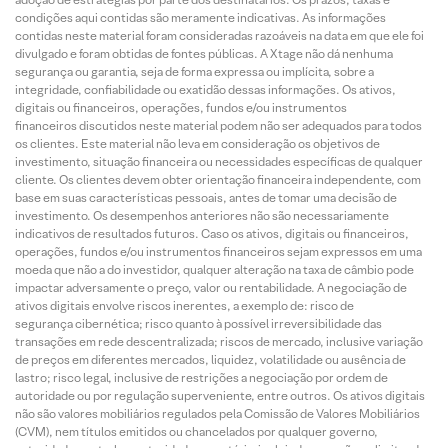
condições aqui contidas são meramente indicativas. As informações
contidas neste material foram consideradas razoáveis na data em que ele foi
divulgado e foram obtidas de fontes públicas. A Xtage não dá nenhuma
segurança ou garantia, seja de forma expressa ou implícita, sobre a
integridade, confiabilidade ou exatidão dessas informações. Os ativos,
digitais ou financeiros, operações, fundos e/ou instrumentos
financeiros discutidos neste material podem não ser adequados para todos
os clientes. Este material não leva em consideração os objetivos de
investimento, situação financeira ou necessidades específicas de qualquer
cliente. Os clientes devem obter orientação financeira independente, com
base em suas características pessoais, antes de tomar uma decisão de
investimento. Os desempenhos anteriores não são necessariamente
indicativos de resultados futuros. Caso os ativos, digitais ou financeiros,
operações, fundos e/ou instrumentos financeiros sejam expressos em uma
moeda que não a do investidor, qualquer alteração na taxa de câmbio pode
impactar adversamente o preço, valor ou rentabilidade. A negociação de
ativos digitais envolve riscos inerentes, a exemplo de: risco de
segurança cibernética; risco quanto à possível irreversibilidade das
transações em rede descentralizada; riscos de mercado, inclusive variação
de preços em diferentes mercados, liquidez, volatilidade ou ausência de
lastro; risco legal, inclusive de restrições a negociação por ordem de
autoridade ou por regulação superveniente, entre outros. Os ativos digitais
não são valores mobiliários regulados pela Comissão de Valores Mobiliários
(CVM), nem títulos emitidos ou chancelados por qualquer governo,