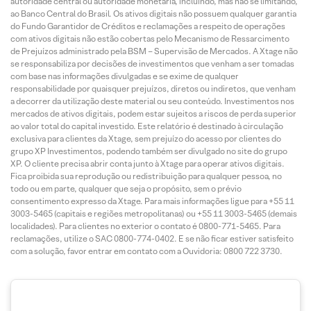
autoridade central ou autoridade monetária, incluindo, mas não se limitando,
ao Banco Central do Brasil. Os ativos digitais não possuem qualquer garantia
do Fundo Garantidor de Créditos e reclamações a respeito de operações
com ativos digitais não estão cobertas pelo Mecanismo de Ressarcimento
de Prejuízos administrado pela BSM – Supervisão de Mercados. A Xtage não
se responsabiliza por decisões de investimentos que venham a ser tomadas
com base nas informações divulgadas e se exime de qualquer
responsabilidade por quaisquer prejuízos, diretos ou indiretos, que venham
a decorrer da utilização deste material ou seu conteúdo. Investimentos nos
mercados de ativos digitais, podem estar sujeitos a riscos de perda superior
ao valor total do capital investido. Este relatório é destinado à circulação
exclusiva para clientes da Xtage, sem prejuízo do acesso por clientes do
grupo XP Investimentos, podendo também ser divulgado no site do grupo
XP. O cliente precisa abrir conta junto à Xtage para operar ativos digitais.
Fica proibida sua reprodução ou redistribuição para qualquer pessoa, no
todo ou em parte, qualquer que seja o propósito, sem o prévio
consentimento expresso da Xtage. Para mais informações ligue para +55 11
3003-5465 (capitais e regiões metropolitanas) ou +55 11 3003-5465 (demais
localidades). Para clientes no exterior o contato é 0800-771-5465. Para
reclamações, utilize o SAC 0800-774-0402. E se não ficar estiver satisfeito
com a solução, favor entrar em contato com a Ouvidoria: 0800 722 3730.