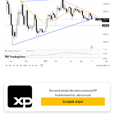
Se você ainda não tem conta na XP
Investimentos, abra a sua!
CLIQUE AQUI