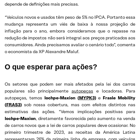
depende de definições mais precisas.
“Veículos novos e usados têm peso de 5% no IPCA. Portanto essa
mudança representa um viés de baixa à nossa projeção de
inflação para o ano, embora consideramos que o repasse na
redução de impostos não será integral aos preços praticados aos
consumidores. Ainda precisamos avaliar o cenário todo”, comenta
o economista da XP Alexandre Maluf.
O que esperar para ações?
Os setores que podem ser mais afetados pela lei dos carros
populares são principalmente
autopeças
e locadoras. Para
autopeças, temos
Iochpe-Maxion (
MYPK3
)
e
Frasle Mobility
(
FRAS3
)
sob nossa cobertura, mas com efeitos distintos nas
estimativas das ações. “Vemos implicações positivas para
Iochpe-Maxion
, diretamente favorecida pelo aumento na venda
de carros novos que a lei de carros populares deve ocasionar. No
primeiro trimestre de 2023, as receitas da América Latina
representaram 26% da primeira linha da empresa, com veículos