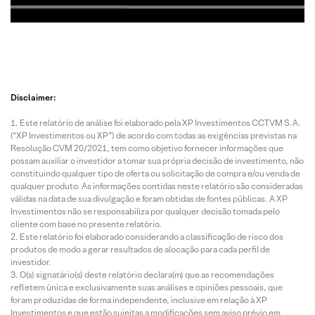
Disclaimer:
Este relatório de análise foi elaborado pela XP Investimentos CCTVM S.A.
(“XP Investimentos ou XP”) de acordo com todas as exigências previstas na
Resolução CVM 20/2021, tem como objetivo fornecer informações que
possam auxiliar o investidor a tomar sua própria decisão de investimento, não
constituindo qualquer tipo de oferta ou solicitação de compra e/ou venda de
qualquer produto. As informações contidas neste relatório são consideradas
válidas na data de sua divulgação e foram obtidas de fontes públicas. A XP
Investimentos não se responsabiliza por qualquer decisão tomada pelo
cliente com base no presente relatório.
Este relatório foi elaborado considerando a classificação de risco dos
produtos de modo a gerar resultados de alocação para cada perfil de
investidor.
O(s) signatário(s) deste relatório declara(m) que as recomendações
refletem única e exclusivamente suas análises e opiniões pessoais, que
foram produzidas de forma independente, inclusive em relação à XP
Investimentos e que estão sujeitas a modificações sem aviso prévio em