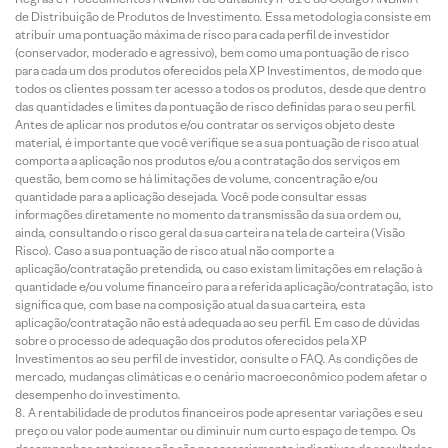
de Distribuição de Produtos de Investimento. Essa metodologia consiste em
atribuir uma pontuação máxima de risco para cada perfil de investidor
(conservador, moderado e agressivo), bem como uma pontuação de risco
para cada um dos produtos oferecidos pela XP Investimentos, de modo que
todos os clientes possam ter acesso a todos os produtos, desde que dentro
das quantidades e limites da pontuação de risco definidas para o seu perfil.
Antes de aplicar nos produtos e/ou contratar os serviços objeto deste
material, é importante que você verifique se a sua pontuação de risco atual
comporta a aplicação nos produtos e/ou a contratação dos serviços em
questão, bem como se há limitações de volume, concentração e/ou
quantidade para a aplicação desejada. Você pode consultar essas
informações diretamente no momento da transmissão da sua ordem ou,
ainda, consultando o risco geral da sua carteira na tela de carteira (Visão
Risco). Caso a sua pontuação de risco atual não comporte a
aplicação/contratação pretendida, ou caso existam limitações em relação à
quantidade e/ou volume financeiro para a referida aplicação/contratação, isto
significa que, com base na composição atual da sua carteira, esta
aplicação/contratação não está adequada ao seu perfil. Em caso de dúvidas
sobre o processo de adequação dos produtos oferecidos pela XP
Investimentos ao seu perfil de investidor, consulte o FAQ. As condições de
mercado, mudanças climáticas e o cenário macroeconômico podem afetar o
desempenho do investimento.
A rentabilidade de produtos financeiros pode apresentar variações e seu
preço ou valor pode aumentar ou diminuir num curto espaço de tempo. Os