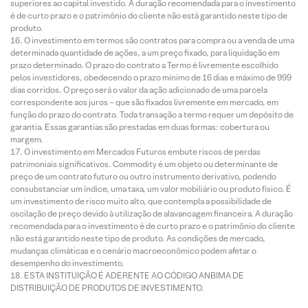
superiores ao capital investido. A duração recomendada para o investimento
é de curto prazo e o patrimônio do cliente não está garantido neste tipo de
produto.
O investimento em termos são contratos para compra ou a venda de uma
determinada quantidade de ações, a um preço fixado, para liquidação em
prazo determinado. O prazo do contrato a Termo é livremente escolhido
pelos investidores, obedecendo o prazo mínimo de 16 dias e máximo de 999
dias corridos. O preço será o valor da ação adicionado de uma parcela
correspondente aos juros – que são fixados livremente em mercado, em
função do prazo do contrato. Toda transação a termo requer um depósito de
garantia. Essas garantias são prestadas em duas formas: cobertura ou
margem.
O investimento em Mercados Futuros embute riscos de perdas
patrimoniais significativos. Commodity é um objeto ou determinante de
preço de um contrato futuro ou outro instrumento derivativo, podendo
consubstanciar um índice, uma taxa, um valor mobiliário ou produto físico. É
um investimento de risco muito alto, que contempla a possibilidade de
oscilação de preço devido à utilização de alavancagem financeira. A duração
recomendada para o investimento é de curto prazo e o patrimônio do cliente
não está garantido neste tipo de produto. As condições de mercado,
mudanças climáticas e o cenário macroeconômico podem afetar o
desempenho do investimento.
ESTA INSTITUIÇÃO É ADERENTE AO CÓDIGO ANBIMA DE
DISTRIBUIÇÃO DE PRODUTOS DE INVESTIMENTO.