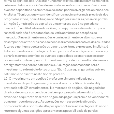
forma, as opiniões dos Analistas Fundamentalistas, que buscam os melhores
retornos dadas as condições de mercado, o cenário macroeconômico e os
eventos específicos da empresa e do setor, podem divergir das opiniões dos
Analistas Técnicos, que visam identificar os movimentos mais prováveis dos
preços dos ativos, com utilização de “stops” para limitar as possíveis perdas.
Ação é uma fração do capital de uma empresa que é negociada no
mercado. É um título de renda variável, ou seja, um investimento no qual a
rentabilidade não é preestabelecida, varia conforme as cotações de
mercado. O investimento em ações é um investimento de alto risco e os
desempenhos anteriores não são necessariamente indicativos de resultados
futuros e nenhuma declaração ou garantia, de forma expressa ou implícita, é
feita neste material em relação a desempenhos. As condições de mercado, o
cenário macroeconômico, os eventos específicos da empresa e do setor
podem afetar o desempenho do investimento, podendo resultar até mesmo
em significativas perdas patrimoniais. A duração recomendada para o
investimento é de médio-longo prazo. Não há quaisquer garantias sobre o
patrimônio do cliente neste tipo de produto.
O investimento em opções é preferencialmente indicado para
investidores de perfil agressivo, de acordo com a política de suitability
praticada pela XP Investimentos. No mercado de opções, são negociados
direitos de compra ou venda de um bem por preço fixado em data futura,
devendo o adquirente do direito negociado pagar um prêmio ao vendedor tal
como num acordo seguro. As operações com esses derivativos são
consideradas de risco muito alto por apresentarem altas relações de risco e
retorno e algumas posições apresentarem a possibilidade de perdas