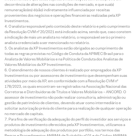
decorrência de alterações nas condições de mercado, e que sua(s)
remuneração(es) é(são) indiretamente influenciada por receitas
provenientes dos negócios e operações financeiras realizadas pela XP
Investimentos.
O analista responsável pelo conteúdo deste relatório e pelo cumprimento
da Resolução CVM nº 20/2021 está indicado acima, sendo que, caso constem
a indicação de mais um analista no relatório, o responsável será o primeiro
analista credenciado a ser mencionado no relatório.
Os analistas da XP Investimentos estão obrigados ao cumprimento de
todas as regras previstas no Código de Conduta da APIMEC Brasil para o
Analista de Valores Mobiliários e na Política de Conduta dos Analistas de
Valores Mobiliários da XP Investimentos.
O atendimento de nossos clientes é realizado por empregados da XP
Investimentos ou por assessores de investimento que desempenham suas
atividades por meio da XP, em conformidade com a Resolução CVM nº
178/2023, os quais encontram-se registrados na Associação Nacional das
Corretoras e Distribuidoras de Títulos e Valores Mobiliários – ANCORD. O
assessor de investimento não pode realizar consultoria, administração ou
gestão de patrimônio de clientes, devendo atuar como intermediário e
solicitar autorização prévia do cliente para a realização de qualquer operação
no mercado de capitais.
Para fins de verificação da adequação do perfil do investidor aos serviços e
produtos de investimento oferecidos pela XP Investimentos, utilizamos a
metodologia de adequação dos produtos por portfólio, nos termos das
Regras e Procedimentos ANBIMA de Suitability nº 01 e do Código ANBIMA