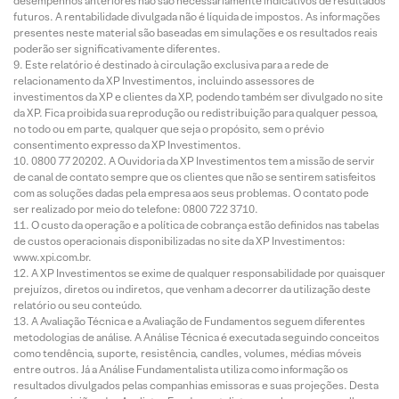
desempenhos anteriores não são necessariamente indicativos de resultados
futuros. A rentabilidade divulgada não é líquida de impostos. As informações
presentes neste material são baseadas em simulações e os resultados reais
poderão ser significativamente diferentes.
Este relatório é destinado à circulação exclusiva para a rede de
relacionamento da XP Investimentos, incluindo assessores de
investimentos da XP e clientes da XP, podendo também ser divulgado no site
da XP. Fica proibida sua reprodução ou redistribuição para qualquer pessoa,
no todo ou em parte, qualquer que seja o propósito, sem o prévio
consentimento expresso da XP Investimentos.
0800 77 20202. A Ouvidoria da XP Investimentos tem a missão de servir
de canal de contato sempre que os clientes que não se sentirem satisfeitos
com as soluções dadas pela empresa aos seus problemas. O contato pode
ser realizado por meio do telefone: 0800 722 3710.
O custo da operação e a política de cobrança estão definidos nas tabelas
de custos operacionais disponibilizadas no site da XP Investimentos:
www.xpi.com.br.
A XP Investimentos se exime de qualquer responsabilidade por quaisquer
prejuízos, diretos ou indiretos, que venham a decorrer da utilização deste
relatório ou seu conteúdo.
A Avaliação Técnica e a Avaliação de Fundamentos seguem diferentes
metodologias de análise. A Análise Técnica é executada seguindo conceitos
como tendência, suporte, resistência, candles, volumes, médias móveis
entre outros. Já a Análise Fundamentalista utiliza como informação os
resultados divulgados pelas companhias emissoras e suas projeções. Desta