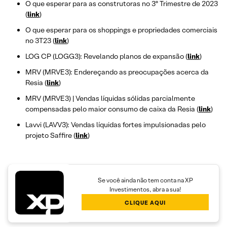
O que esperar para as construtoras no 3º Trimestre de 2023
(
link
)
O que esperar para os shoppings e propriedades comerciais
no 3T23 (
link
)
LOG CP (LOGG3): Revelando planos de expansão (
link
)
MRV (MRVE3): Endereçando as preocupações acerca da
Resia (
link
)
MRV (MRVE3) | Vendas líquidas sólidas parcialmente
compensadas pelo maior consumo de caixa da Resia (
link
)
Lavvi (LAVV3): Vendas líquidas fortes impulsionadas pelo
projeto Saffire (
link
)
Se você ainda não tem conta na XP
Investimentos, abra a sua!
CLIQUE AQUI