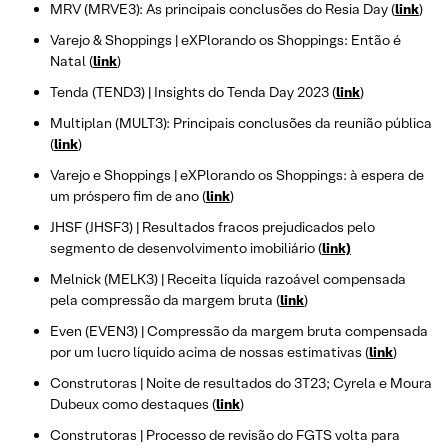
MRV (MRVE3): As principais conclusões do Resia Day (
link
)
Varejo & Shoppings | eXPlorando os Shoppings: Então é
Natal (
link
)
Tenda (TEND3) | Insights do Tenda Day 2023 (
link
)
Multiplan (MULT3): Principais conclusões da reunião pública
(
link
)
Varejo e Shoppings | eXPlorando os Shoppings: à espera de
um próspero fim de ano (
link
)
JHSF (JHSF3) | Resultados fracos prejudicados pelo
segmento de desenvolvimento imobiliário (
link)
Melnick (MELK3) | Receita líquida razoável compensada
pela compressão da margem bruta (
link
)
Even (EVEN3) | Compressão da margem bruta compensada
por um lucro líquido acima de nossas estimativas (
link
)
Construtoras | Noite de resultados do 3T23; Cyrela e Moura
Dubeux como destaques (
link
)
Construtoras | Processo de revisão do FGTS volta para