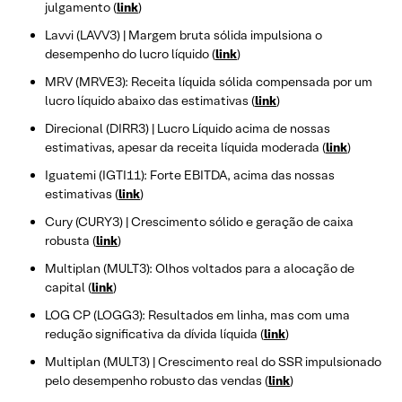
julgamento (
link
)
Lavvi (LAVV3) | Margem bruta sólida impulsiona o
desempenho do lucro líquido (
link
)
MRV (MRVE3): Receita líquida sólida compensada por um
lucro líquido abaixo das estimativas (
link
)
Direcional (DIRR3) | Lucro Líquido acima de nossas
estimativas, apesar da receita líquida moderada (
link
)
Iguatemi (IGTI11): Forte EBITDA, acima das nossas
estimativas (
link
)
Cury (CURY3) | Crescimento sólido e geração de caixa
robusta (
link
)
Multiplan (MULT3): Olhos voltados para a alocação de
capital (
link
)
LOG CP (LOGG3): Resultados em linha, mas com uma
redução significativa da dívida líquida (
link
)
Multiplan (MULT3) | Crescimento real do SSR impulsionado
pelo desempenho robusto das vendas (
link
)