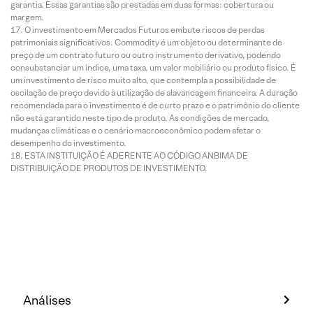
garantia. Essas garantias são prestadas em duas formas: cobertura ou
margem.
O investimento em Mercados Futuros embute riscos de perdas
patrimoniais significativos. Commodity é um objeto ou determinante de
preço de um contrato futuro ou outro instrumento derivativo, podendo
consubstanciar um índice, uma taxa, um valor mobiliário ou produto físico. É
um investimento de risco muito alto, que contempla a possibilidade de
oscilação de preço devido à utilização de alavancagem financeira. A duração
recomendada para o investimento é de curto prazo e o patrimônio do cliente
não está garantido neste tipo de produto. As condições de mercado,
mudanças climáticas e o cenário macroeconômico podem afetar o
desempenho do investimento.
ESTA INSTITUIÇÃO É ADERENTE AO CÓDIGO ANBIMA DE
DISTRIBUIÇÃO DE PRODUTOS DE INVESTIMENTO.
Análises