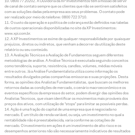
0800 77 20202. A Ouvidoria da XP Investimentos tem a missão de servir
de canal de contato sempre que os clientes que não se sentirem satisfeitos
com as soluções dadas pela empresa aos seus problemas. O contato pode
ser realizado por meio do telefone: 0800 722 3710.
O custo da operação e a política de cobrança estão definidos nas tabelas
de custos operacionais disponibilizadas no site da XP Investimentos:
www.xpi.com.br.
A XP Investimentos se exime de qualquer responsabilidade por quaisquer
prejuízos, diretos ou indiretos, que venham a decorrer da utilização deste
relatório ou seu conteúdo.
A Avaliação Técnica e a Avaliação de Fundamentos seguem diferentes
metodologias de análise. A Análise Técnica é executada seguindo conceitos
como tendência, suporte, resistência, candles, volumes, médias móveis
entre outros. Já a Análise Fundamentalista utiliza como informação os
resultados divulgados pelas companhias emissoras e suas projeções. Desta
forma, as opiniões dos Analistas Fundamentalistas, que buscam os melhores
retornos dadas as condições de mercado, o cenário macroeconômico e os
eventos específicos da empresa e do setor, podem divergir das opiniões dos
Analistas Técnicos, que visam identificar os movimentos mais prováveis dos
preços dos ativos, com utilização de “stops” para limitar as possíveis perdas.
Ação é uma fração do capital de uma empresa que é negociada no
mercado. É um título de renda variável, ou seja, um investimento no qual a
rentabilidade não é preestabelecida, varia conforme as cotações de
mercado. O investimento em ações é um investimento de alto risco e os
desempenhos anteriores não são necessariamente indicativos de resultados