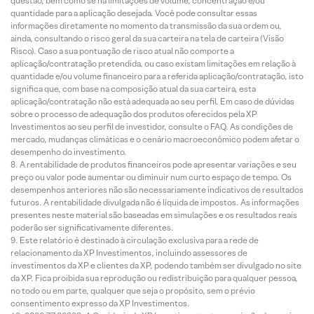
questão, bem como se há limitações de volume, concentração e/ou
quantidade para a aplicação desejada. Você pode consultar essas
informações diretamente no momento da transmissão da sua ordem ou,
ainda, consultando o risco geral da sua carteira na tela de carteira (Visão
Risco). Caso a sua pontuação de risco atual não comporte a
aplicação/contratação pretendida, ou caso existam limitações em relação à
quantidade e/ou volume financeiro para a referida aplicação/contratação, isto
significa que, com base na composição atual da sua carteira, esta
aplicação/contratação não está adequada ao seu perfil. Em caso de dúvidas
sobre o processo de adequação dos produtos oferecidos pela XP
Investimentos ao seu perfil de investidor, consulte o FAQ. As condições de
mercado, mudanças climáticas e o cenário macroeconômico podem afetar o
desempenho do investimento.
A rentabilidade de produtos financeiros pode apresentar variações e seu
preço ou valor pode aumentar ou diminuir num curto espaço de tempo. Os
desempenhos anteriores não são necessariamente indicativos de resultados
futuros. A rentabilidade divulgada não é líquida de impostos. As informações
presentes neste material são baseadas em simulações e os resultados reais
poderão ser significativamente diferentes.
Este relatório é destinado à circulação exclusiva para a rede de
relacionamento da XP Investimentos, incluindo assessores de
investimentos da XP e clientes da XP, podendo também ser divulgado no site
da XP. Fica proibida sua reprodução ou redistribuição para qualquer pessoa,
no todo ou em parte, qualquer que seja o propósito, sem o prévio
consentimento expresso da XP Investimentos.