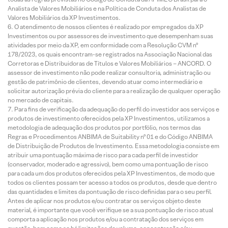
Analista de Valores Mobiliários e na Política de Conduta dos Analistas de
Valores Mobiliários da XP Investimentos.
O atendimento de nossos clientes é realizado por empregados da XP
Investimentos ou por assessores de investimento que desempenham suas
atividades por meio da XP, em conformidade com a Resolução CVM nº
178/2023, os quais encontram-se registrados na Associação Nacional das
Corretoras e Distribuidoras de Títulos e Valores Mobiliários – ANCORD. O
assessor de investimento não pode realizar consultoria, administração ou
gestão de patrimônio de clientes, devendo atuar como intermediário e
solicitar autorização prévia do cliente para a realização de qualquer operação
no mercado de capitais.
Para fins de verificação da adequação do perfil do investidor aos serviços e
produtos de investimento oferecidos pela XP Investimentos, utilizamos a
metodologia de adequação dos produtos por portfólio, nos termos das
Regras e Procedimentos ANBIMA de Suitability nº 01 e do Código ANBIMA
de Distribuição de Produtos de Investimento. Essa metodologia consiste em
atribuir uma pontuação máxima de risco para cada perfil de investidor
(conservador, moderado e agressivo), bem como uma pontuação de risco
para cada um dos produtos oferecidos pela XP Investimentos, de modo que
todos os clientes possam ter acesso a todos os produtos, desde que dentro
das quantidades e limites da pontuação de risco definidas para o seu perfil.
Antes de aplicar nos produtos e/ou contratar os serviços objeto deste
material, é importante que você verifique se a sua pontuação de risco atual
comporta a aplicação nos produtos e/ou a contratação dos serviços em