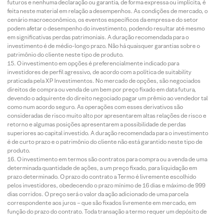
futuros e nenhuma declaração ou garantia, de forma expressa ou implícita, é
feita neste material em relação a desempenhos. As condições de mercado, o
cenário macroeconômico, os eventos específicos da empresa e do setor
podem afetar o desempenho do investimento, podendo resultar até mesmo
em significativas perdas patrimoniais. A duração recomendada para o
investimento é de médio-longo prazo. Não há quaisquer garantias sobre o
patrimônio do cliente neste tipo de produto.
O investimento em opções é preferencialmente indicado para
investidores de perfil agressivo, de acordo com a política de suitability
praticada pela XP Investimentos. No mercado de opções, são negociados
direitos de compra ou venda de um bem por preço fixado em data futura,
devendo o adquirente do direito negociado pagar um prêmio ao vendedor tal
como num acordo seguro. As operações com esses derivativos são
consideradas de risco muito alto por apresentarem altas relações de risco e
retorno e algumas posições apresentarem a possibilidade de perdas
superiores ao capital investido. A duração recomendada para o investimento
é de curto prazo e o patrimônio do cliente não está garantido neste tipo de
produto.
O investimento em termos são contratos para compra ou a venda de uma
determinada quantidade de ações, a um preço fixado, para liquidação em
prazo determinado. O prazo do contrato a Termo é livremente escolhido
pelos investidores, obedecendo o prazo mínimo de 16 dias e máximo de 999
dias corridos. O preço será o valor da ação adicionado de uma parcela
correspondente aos juros – que são fixados livremente em mercado, em
função do prazo do contrato. Toda transação a termo requer um depósito de