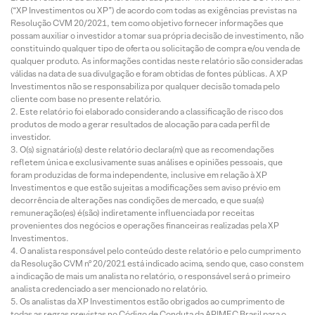
(“XP Investimentos ou XP”) de acordo com todas as exigências previstas na
Resolução CVM 20/2021, tem como objetivo fornecer informações que
possam auxiliar o investidor a tomar sua própria decisão de investimento, não
constituindo qualquer tipo de oferta ou solicitação de compra e/ou venda de
qualquer produto. As informações contidas neste relatório são consideradas
válidas na data de sua divulgação e foram obtidas de fontes públicas. A XP
Investimentos não se responsabiliza por qualquer decisão tomada pelo
cliente com base no presente relatório.
Este relatório foi elaborado considerando a classificação de risco dos
produtos de modo a gerar resultados de alocação para cada perfil de
investidor.
O(s) signatário(s) deste relatório declara(m) que as recomendações
refletem única e exclusivamente suas análises e opiniões pessoais, que
foram produzidas de forma independente, inclusive em relação à XP
Investimentos e que estão sujeitas a modificações sem aviso prévio em
decorrência de alterações nas condições de mercado, e que sua(s)
remuneração(es) é(são) indiretamente influenciada por receitas
provenientes dos negócios e operações financeiras realizadas pela XP
Investimentos.
O analista responsável pelo conteúdo deste relatório e pelo cumprimento
da Resolução CVM nº 20/2021 está indicado acima, sendo que, caso constem
a indicação de mais um analista no relatório, o responsável será o primeiro
analista credenciado a ser mencionado no relatório.
Os analistas da XP Investimentos estão obrigados ao cumprimento de
todas as regras previstas no Código de Conduta da APIMEC Brasil para o