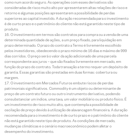
como num acordo seguro. As operações com esses derivativos são
consideradas de risco muito alto por apresentarem altas relações de risco e
retorno e algumas posições apresentarem a possibilidade de perdas
superiores ao capital investido. A duração recomendada para o investimento
é de curto prazo e o patrimônio do cliente não está garantido neste tipo de
produto.
O investimento em termos são contratos para compra ou a venda de uma
determinada quantidade de ações, a um preço fixado, para liquidação em
prazo determinado. O prazo do contrato a Termo é livremente escolhido
pelos investidores, obedecendo o prazo mínimo de 16 dias e máximo de 999
dias corridos. O preço será o valor da ação adicionado de uma parcela
correspondente aos juros – que são fixados livremente em mercado, em
função do prazo do contrato. Toda transação a termo requer um depósito de
garantia. Essas garantias são prestadas em duas formas: cobertura ou
margem.
O investimento em Mercados Futuros embute riscos de perdas
patrimoniais significativos. Commodity é um objeto ou determinante de
preço de um contrato futuro ou outro instrumento derivativo, podendo
consubstanciar um índice, uma taxa, um valor mobiliário ou produto físico. É
um investimento de risco muito alto, que contempla a possibilidade de
oscilação de preço devido à utilização de alavancagem financeira. A duração
recomendada para o investimento é de curto prazo e o patrimônio do cliente
não está garantido neste tipo de produto. As condições de mercado,
mudanças climáticas e o cenário macroeconômico podem afetar o
desempenho do investimento.