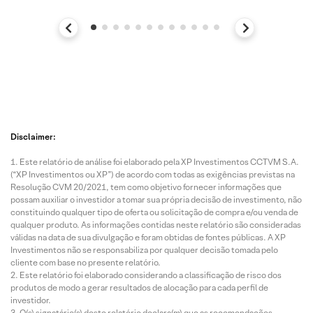
Disclaimer:
Este relatório de análise foi elaborado pela XP Investimentos CCTVM S.A.
(“XP Investimentos ou XP”) de acordo com todas as exigências previstas na
Resolução CVM 20/2021, tem como objetivo fornecer informações que
possam auxiliar o investidor a tomar sua própria decisão de investimento, não
constituindo qualquer tipo de oferta ou solicitação de compra e/ou venda de
qualquer produto. As informações contidas neste relatório são consideradas
válidas na data de sua divulgação e foram obtidas de fontes públicas. A XP
Investimentos não se responsabiliza por qualquer decisão tomada pelo
cliente com base no presente relatório.
Este relatório foi elaborado considerando a classificação de risco dos
produtos de modo a gerar resultados de alocação para cada perfil de
investidor.
O(s) signatário(s) deste relatório declara(m) que as recomendações