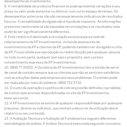
desempenho do investimento.
A rentabilidade de produtos financeiros pode apresentar variações e seu
preço ou valor pode aumentar ou diminuir num curto espaço de tempo. Os
desempenhos anteriores não são necessariamente indicativos de resultados
futuros. A rentabilidade divulgada não é líquida de impostos. As informações
presentes neste material são baseadas em simulações e os resultados reais
poderão ser significativamente diferentes.
Este relatório é destinado à circulação exclusiva para a rede de
relacionamento da XP Investimentos, incluindo assessores de
investimentos da XP e clientes da XP, podendo também ser divulgado no site
da XP. Fica proibida sua reprodução ou redistribuição para qualquer pessoa,
no todo ou em parte, qualquer que seja o propósito, sem o prévio
consentimento expresso da XP Investimentos.
0800 77 20202. A Ouvidoria da XP Investimentos tem a missão de servir
de canal de contato sempre que os clientes que não se sentirem satisfeitos
com as soluções dadas pela empresa aos seus problemas. O contato pode
ser realizado por meio do telefone: 0800 722 3710.
O custo da operação e a política de cobrança estão definidos nas tabelas
de custos operacionais disponibilizadas no site da XP Investimentos:
www.xpi.com.br.
A XP Investimentos se exime de qualquer responsabilidade por quaisquer
prejuízos, diretos ou indiretos, que venham a decorrer da utilização deste
relatório ou seu conteúdo.
A Avaliação Técnica e a Avaliação de Fundamentos seguem diferentes
metodologias de análise. A Análise Técnica é executada seguindo conceitos