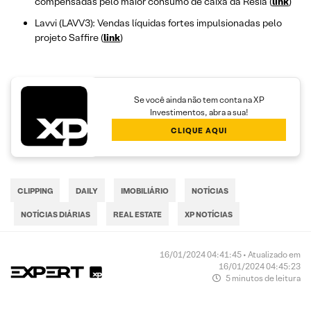
compensadas pelo maior consumo de caixa da Resia (
link
)
Lavvi (LAVV3): Vendas líquidas fortes impulsionadas pelo
projeto Saffire (
link
)
Se você ainda não tem conta na XP
Investimentos, abra a sua!
CLIQUE AQUI
CLIPPING
DAILY
IMOBILIÁRIO
NOTÍCIAS
NOTÍCIAS DIÁRIAS
REAL ESTATE
XP NOTÍCIAS
16/01/2024 04:41:45 • Atualizado em
16/01/2024 04:45:23
5 minutos de leitura