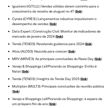
Iguatemi (IGTI11) | Vendas sólidas abrem caminho para o
crescimento da receita de aluguel no 4T (
link
)
Cyrela (CYRE3) | Lançamentos robustos impulsionam o
desempenho de vendas (
link
)
Data Expert | Construção Civil: Monitor de indicadores de
mercado de janeiro de 2024 (
link
)
Tenda (TEND3): Revelando guidance para 2024 (
link
)
Allos (ALOS3): Nascida para crescer (
link
)
MRV (MRVE3): As principais conclusões do Resia Day (
link
)
Varejo & Shoppings | eXPlorando os Shoppings: Então é
Natal (
link
)
Tenda (TEND3) | Insights do Tenda Day 2023 (
link
)
Multiplan (MULT3): Principais conclusões da reunião pública
(
link
)
Varejo e Shoppings | eXPlorando os Shoppings: à espera de
um próspero fim de ano (
link
)