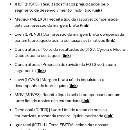
JHSF (JHSF3) | Resultados fracos prejudicados pelo
segmento de desenvolvimento imobiliário (
link)
Melnick (MELK3) | Receita líquida razoável compensada
pela compressão da margem bruta (
link
)
Even (EVEN3) | Compressão da margem bruta compensada
por um lucro líquido acima de nossas estimativas (
link
)
Construtoras | Noite de resultados do 3T23; Cyrela e Moura
Dubeux como destaques (
link
)
Construtoras | Processo de revisão do FGTS volta para
julgamento (
link
)
Lavvi (LAVV3) | Margem bruta sólida impulsiona o
desempenho do lucro líquido (
link
)
MRV (MRVE3): Receita líquida sólida compensada por um
lucro líquido abaixo das estimativas (
link
)
Direcional (DIRR3) | Lucro Líquido acima de nossas
estimativas, apesar da receita líquida moderada (
link
)
Iguatemi (IGTI11): Forte EBITDA, acima das nossas