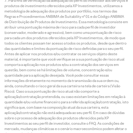
Para fins de verificação da adequação do perfil do investidor aos serviços e
produtos de investimento oferecidos pela XP Investimentos, utilizamos a
metodologia de adequação dos produtos por portfólio, nos termos das
Regras e Procedimentos ANBIMA de Suitability nº 01 e do Código ANBIMA
de Distribuição de Produtos de Investimento. Essa metodologia consiste em
atribuir uma pontuação máxima de risco para cada perfil de investidor
(conservador, moderado e agressivo), bem como uma pontuação de risco
para cada um dos produtos oferecidos pela XP Investimentos, de modo que
todos os clientes possam ter acesso a todos os produtos, desde que dentro
das quantidades e limites da pontuação de risco definidas para o seu perfil.
Antes de aplicar nos produtos e/ou contratar os serviços objeto deste
material, é importante que você verifique se a sua pontuação de risco atual
comporta a aplicação nos produtos e/ou a contratação dos serviços em
questão, bem como se há limitações de volume, concentração e/ou
quantidade para a aplicação desejada. Você pode consultar essas
informações diretamente no momento da transmissão da sua ordem ou,
ainda, consultando o risco geral da sua carteira na tela de carteira (Visão
Risco). Caso a sua pontuação de risco atual não comporte a
aplicação/contratação pretendida, ou caso existam limitações em relação à
quantidade e/ou volume financeiro para a referida aplicação/contratação, isto
significa que, com base na composição atual da sua carteira, esta
aplicação/contratação não está adequada ao seu perfil. Em caso de dúvidas
sobre o processo de adequação dos produtos oferecidos pela XP
Investimentos ao seu perfil de investidor, consulte o FAQ. As condições de
mercado, mudanças climáticas e o cenário macroeconômico podem afetar o