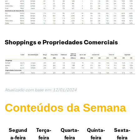
Shoppings e Propriedades Comerciais
Atualizado com base em: 12/01/202
4
Conteúdos da Semana
Segund
Terça-
Quarta-
Quinta-
Sexta-
a-feira
feira
feira
feira
feira