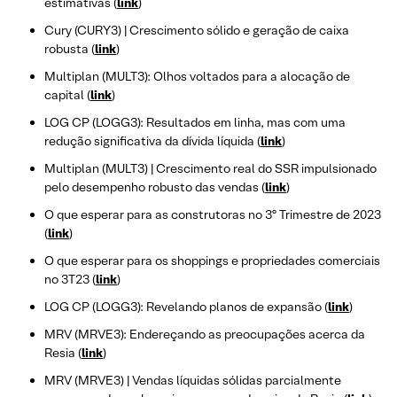
estimativas (
link
)
Cury (CURY3) | Crescimento sólido e geração de caixa
robusta (
link
)
Multiplan (MULT3): Olhos voltados para a alocação de
capital (
link
)
LOG CP (LOGG3): Resultados em linha, mas com uma
redução significativa da dívida líquida (
link
)
Multiplan (MULT3) | Crescimento real do SSR impulsionado
pelo desempenho robusto das vendas (
link
)
O que esperar para as construtoras no 3º Trimestre de 2023
(
link
)
O que esperar para os shoppings e propriedades comerciais
no 3T23 (
link
)
LOG CP (LOGG3): Revelando planos de expansão (
link
)
MRV (MRVE3): Endereçando as preocupações acerca da
Resia (
link
)
MRV (MRVE3) | Vendas líquidas sólidas parcialmente