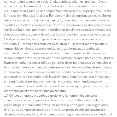
como tendência, suporte, resistência, candles, volumes, médias móveis
entre outros. Já a Análise Fundamentalista utiliza como informação os
resultados divulgados pelas companhias emissoras e suas projeções. Desta
forma, as opiniões dos Analistas Fundamentalistas, que buscam os melhores
retornos dadas as condições de mercado, o cenário macroeconômico e os
eventos específicos da empresa e do setor, podem divergir das opiniões dos
Analistas Técnicos, que visam identificar os movimentos mais prováveis dos
preços dos ativos, com utilização de “stops” para limitar as possíveis perdas.
Ação é uma fração do capital de uma empresa que é negociada no
mercado. É um título de renda variável, ou seja, um investimento no qual a
rentabilidade não é preestabelecida, varia conforme as cotações de
mercado. O investimento em ações é um investimento de alto risco e os
desempenhos anteriores não são necessariamente indicativos de resultados
futuros e nenhuma declaração ou garantia, de forma expressa ou implícita, é
feita neste material em relação a desempenhos. As condições de mercado, o
cenário macroeconômico, os eventos específicos da empresa e do setor
podem afetar o desempenho do investimento, podendo resultar até mesmo
em significativas perdas patrimoniais. A duração recomendada para o
investimento é de médio-longo prazo. Não há quaisquer garantias sobre o
patrimônio do cliente neste tipo de produto.
O investimento em opções é preferencialmente indicado para
investidores de perfil agressivo, de acordo com a política de suitability
praticada pela XP Investimentos. No mercado de opções, são negociados
direitos de compra ou venda de um bem por preço fixado em data futura,
devendo o adquirente do direito negociado pagar um prêmio ao vendedor tal