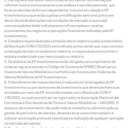
refletem única e exclusivamente suas análises e opiniões pessoais, que
foram produzidas de forma independente, inclusive em relação à XP
Investimentos e que estão sujeitas a modificações sem aviso prévio em
decorrência de alterações nas condições de mercado, e que sua(s)
remuneração(es) é(são) indiretamente influenciada por receitas
provenientes dos negócios e operações financeiras realizadas pela XP
Investimentos.
O analista responsável pelo conteúdo deste relatório e pelo cumprimento
da Resolução CVM nº 20/2021 está indicado acima, sendo que, caso constem
a indicação de mais um analista no relatório, o responsável será o primeiro
analista credenciado a ser mencionado no relatório.
Os analistas da XP Investimentos estão obrigados ao cumprimento de
todas as regras previstas no Código de Conduta da APIMEC Brasil para o
Analista de Valores Mobiliários e na Política de Conduta dos Analistas de
Valores Mobiliários da XP Investimentos.
O atendimento de nossos clientes é realizado por empregados da XP
Investimentos ou por assessores de investimento que desempenham suas
atividades por meio da XP, em conformidade com a Resolução CVM nº
178/2023, os quais encontram-se registrados na Associação Nacional das
Corretoras e Distribuidoras de Títulos e Valores Mobiliários – ANCORD. O
assessor de investimento não pode realizar consultoria, administração ou
gestão de patrimônio de clientes, devendo atuar como intermediário e
solicitar autorização prévia do cliente para a realização de qualquer operação
no mercado de capitais.