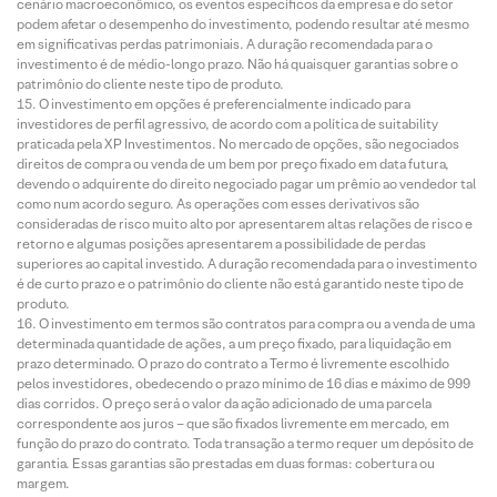
cenário macroeconômico, os eventos específicos da empresa e do setor
podem afetar o desempenho do investimento, podendo resultar até mesmo
em significativas perdas patrimoniais. A duração recomendada para o
investimento é de médio-longo prazo. Não há quaisquer garantias sobre o
patrimônio do cliente neste tipo de produto.
O investimento em opções é preferencialmente indicado para
investidores de perfil agressivo, de acordo com a política de suitability
praticada pela XP Investimentos. No mercado de opções, são negociados
direitos de compra ou venda de um bem por preço fixado em data futura,
devendo o adquirente do direito negociado pagar um prêmio ao vendedor tal
como num acordo seguro. As operações com esses derivativos são
consideradas de risco muito alto por apresentarem altas relações de risco e
retorno e algumas posições apresentarem a possibilidade de perdas
superiores ao capital investido. A duração recomendada para o investimento
é de curto prazo e o patrimônio do cliente não está garantido neste tipo de
produto.
O investimento em termos são contratos para compra ou a venda de uma
determinada quantidade de ações, a um preço fixado, para liquidação em
prazo determinado. O prazo do contrato a Termo é livremente escolhido
pelos investidores, obedecendo o prazo mínimo de 16 dias e máximo de 999
dias corridos. O preço será o valor da ação adicionado de uma parcela
correspondente aos juros – que são fixados livremente em mercado, em
função do prazo do contrato. Toda transação a termo requer um depósito de
garantia. Essas garantias são prestadas em duas formas: cobertura ou
margem.