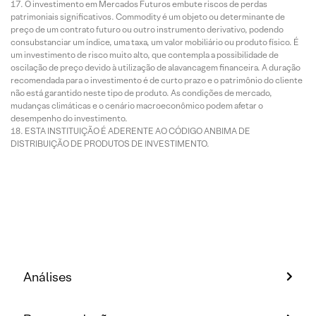
O investimento em Mercados Futuros embute riscos de perdas
patrimoniais significativos. Commodity é um objeto ou determinante de
preço de um contrato futuro ou outro instrumento derivativo, podendo
consubstanciar um índice, uma taxa, um valor mobiliário ou produto físico. É
um investimento de risco muito alto, que contempla a possibilidade de
oscilação de preço devido à utilização de alavancagem financeira. A duração
recomendada para o investimento é de curto prazo e o patrimônio do cliente
não está garantido neste tipo de produto. As condições de mercado,
mudanças climáticas e o cenário macroeconômico podem afetar o
desempenho do investimento.
ESTA INSTITUIÇÃO É ADERENTE AO CÓDIGO ANBIMA DE
DISTRIBUIÇÃO DE PRODUTOS DE INVESTIMENTO.
Análises