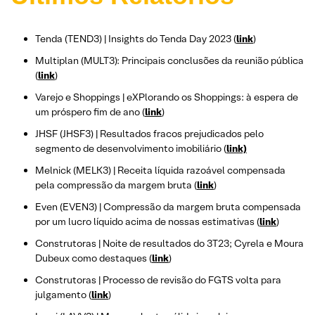
Tenda (TEND3) | Insights do Tenda Day 2023 (
link
)
Multiplan (MULT3): Principais conclusões da reunião pública
(
link
)
Varejo e Shoppings | eXPlorando os Shoppings: à espera de
um próspero fim de ano (
link
)
JHSF (JHSF3) | Resultados fracos prejudicados pelo
segmento de desenvolvimento imobiliário (
link)
Melnick (MELK3) | Receita líquida razoável compensada
pela compressão da margem bruta (
link
)
Even (EVEN3) | Compressão da margem bruta compensada
por um lucro líquido acima de nossas estimativas (
link
)
Construtoras | Noite de resultados do 3T23; Cyrela e Moura
Dubeux como destaques (
link
)
Construtoras | Processo de revisão do FGTS volta para
julgamento (
link
)