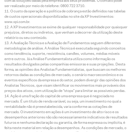
com as soluções dadas pela empresa aos seus problemas. O contato pode
ser realizado por meio do telefone: 0800 722 3710.
O custo da operação e a política de cobrança estão definidos nas tabelas
de custos operacionais disponibilizadas no site da XP Investimentos:
www.xpi.com.br.
A XP Investimentos se exime de qualquer responsabilidade por quaisquer
prejuízos, diretos ou indiretos, que venham a decorrer da utilização deste
relatório ou seu conteúdo.
A Avaliação Técnica e a Avaliação de Fundamentos seguem diferentes
metodologias de análise. A Análise Técnica é executada seguindo conceitos
como tendência, suporte, resistência, candles, volumes, médias móveis
entre outros. Já a Análise Fundamentalista utiliza como informação os
resultados divulgados pelas companhias emissoras e suas projeções. Desta
forma, as opiniões dos Analistas Fundamentalistas, que buscam os melhores
retornos dadas as condições de mercado, o cenário macroeconômico e os
eventos específicos da empresa e do setor, podem divergir das opiniões dos
Analistas Técnicos, que visam identificar os movimentos mais prováveis dos
preços dos ativos, com utilização de “stops” para limitar as possíveis perdas.
Ação é uma fração do capital de uma empresa que é negociada no
mercado. É um título de renda variável, ou seja, um investimento no qual a
rentabilidade não é preestabelecida, varia conforme as cotações de
mercado. O investimento em ações é um investimento de alto risco e os
desempenhos anteriores não são necessariamente indicativos de resultados
futuros e nenhuma declaração ou garantia, de forma expressa ou implícita, é
feita neste material em relação a desempenhos. As condições de mercado, o