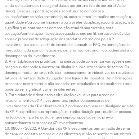
ainda, consultando o risco geral da sua carteira na tela de carteira (Visão
Risco). Caso a sua pontuação de risco atual não comporte a
aplicação/contratação pretendida, ou caso existam limitações em relação à
quantidade e/ou volume financeiro para a referida aplicação/contratação, isto
significa que, com base na composição atual da sua carteira, esta
aplicação/contratação não está adequada ao seu perfil. Em caso de dúvidas
sobre o processo de adequação dos produtos oferecidos pela XP
Investimentos ao seu perfil de investidor, consulte o FAQ. As condições de
mercado, mudanças climáticas e o cenário macroeconômico podem afetar o
desempenho do investimento.
A rentabilidade de produtos financeiros pode apresentar variações e seu
preço ou valor pode aumentar ou diminuir num curto espaço de tempo. Os
desempenhos anteriores não são necessariamente indicativos de resultados
futuros. A rentabilidade divulgada não é líquida de impostos. As informações
presentes neste material são baseadas em simulações e os resultados reais
poderão ser significativamente diferentes.
Este relatório é destinado à circulação exclusiva para a rede de
relacionamento da XP Investimentos, incluindo assessores de
investimentos da XP e clientes da XP, podendo também ser divulgado no site
da XP. Fica proibida sua reprodução ou redistribuição para qualquer pessoa,
no todo ou em parte, qualquer que seja o propósito, sem o prévio
consentimento expresso da XP Investimentos.
0800 77 20202. A Ouvidoria da XP Investimentos tem a missão de servir
de canal de contato sempre que os clientes que não se sentirem satisfeitos