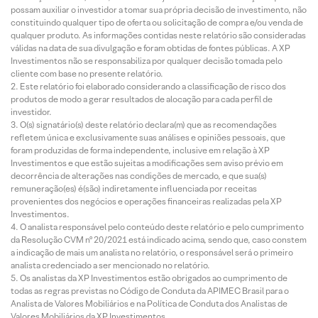
possam auxiliar o investidor a tomar sua própria decisão de investimento, não
constituindo qualquer tipo de oferta ou solicitação de compra e/ou venda de
qualquer produto. As informações contidas neste relatório são consideradas
válidas na data de sua divulgação e foram obtidas de fontes públicas. A XP
Investimentos não se responsabiliza por qualquer decisão tomada pelo
cliente com base no presente relatório.
Este relatório foi elaborado considerando a classificação de risco dos
produtos de modo a gerar resultados de alocação para cada perfil de
investidor.
O(s) signatário(s) deste relatório declara(m) que as recomendações
refletem única e exclusivamente suas análises e opiniões pessoais, que
foram produzidas de forma independente, inclusive em relação à XP
Investimentos e que estão sujeitas a modificações sem aviso prévio em
decorrência de alterações nas condições de mercado, e que sua(s)
remuneração(es) é(são) indiretamente influenciada por receitas
provenientes dos negócios e operações financeiras realizadas pela XP
Investimentos.
O analista responsável pelo conteúdo deste relatório e pelo cumprimento
da Resolução CVM nº 20/2021 está indicado acima, sendo que, caso constem
a indicação de mais um analista no relatório, o responsável será o primeiro
analista credenciado a ser mencionado no relatório.
Os analistas da XP Investimentos estão obrigados ao cumprimento de
todas as regras previstas no Código de Conduta da APIMEC Brasil para o
Analista de Valores Mobiliários e na Política de Conduta dos Analistas de
Valores Mobiliários da XP Investimentos.