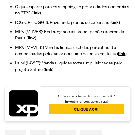
O que esperar para os shoppings e propriedades comerciais
no 3T23 (
link
)
LOG CP (LOGG3): Revelando planos de expansão (
link
)
MRV (MRVE3): Endereçando as preocupações acerca da
Resia (
link
)
MRV (MRVE3) | Vendas líquidas sólidas parcialmente
compensadas pelo maior consumo de caixa da Resia (
link
)
Lavvi (LAVV3): Vendas líquidas fortes impulsionadas pelo
projeto Saffire (
link
)
Se você ainda não tem conta na XP
Investimentos, abra a sua!
CLIQUE AQUI