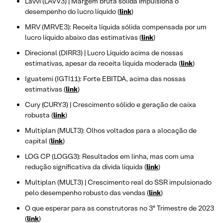
Lavvi (LAVV3) | Margem bruta sólida impulsiona o
desempenho do lucro líquido (
link
)
MRV (MRVE3): Receita líquida sólida compensada por um
lucro líquido abaixo das estimativas (
link
)
Direcional (DIRR3) | Lucro Líquido acima de nossas
estimativas, apesar da receita líquida moderada (
link
)
Iguatemi (IGTI11): Forte EBITDA, acima das nossas
estimativas (
link
)
Cury (CURY3) | Crescimento sólido e geração de caixa
robusta (
link
)
Multiplan (MULT3): Olhos voltados para a alocação de
capital (
link
)
LOG CP (LOGG3): Resultados em linha, mas com uma
redução significativa da dívida líquida (
link
)
Multiplan (MULT3) | Crescimento real do SSR impulsionado
pelo desempenho robusto das vendas (
link
)
O que esperar para as construtoras no 3º Trimestre de 2023
(
link
)