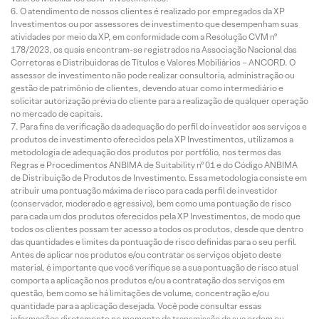
O atendimento de nossos clientes é realizado por empregados da XP
Investimentos ou por assessores de investimento que desempenham suas
atividades por meio da XP, em conformidade com a Resolução CVM nº
178/2023, os quais encontram-se registrados na Associação Nacional das
Corretoras e Distribuidoras de Títulos e Valores Mobiliários – ANCORD. O
assessor de investimento não pode realizar consultoria, administração ou
gestão de patrimônio de clientes, devendo atuar como intermediário e
solicitar autorização prévia do cliente para a realização de qualquer operação
no mercado de capitais.
Para fins de verificação da adequação do perfil do investidor aos serviços e
produtos de investimento oferecidos pela XP Investimentos, utilizamos a
metodologia de adequação dos produtos por portfólio, nos termos das
Regras e Procedimentos ANBIMA de Suitability nº 01 e do Código ANBIMA
de Distribuição de Produtos de Investimento. Essa metodologia consiste em
atribuir uma pontuação máxima de risco para cada perfil de investidor
(conservador, moderado e agressivo), bem como uma pontuação de risco
para cada um dos produtos oferecidos pela XP Investimentos, de modo que
todos os clientes possam ter acesso a todos os produtos, desde que dentro
das quantidades e limites da pontuação de risco definidas para o seu perfil.
Antes de aplicar nos produtos e/ou contratar os serviços objeto deste
material, é importante que você verifique se a sua pontuação de risco atual
comporta a aplicação nos produtos e/ou a contratação dos serviços em
questão, bem como se há limitações de volume, concentração e/ou
quantidade para a aplicação desejada. Você pode consultar essas
informações diretamente no momento da transmissão da sua ordem ou,