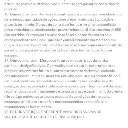
é de curto prazo e o patrimônio do cliente não está garantido neste tipo de
produto.
O investimento em termos são contratos para compra ou a venda de uma
determinada quantidade de ações, a um preço fixado, para liquidação em
prazo determinado. O prazo do contrato a Termo é livremente escolhido
pelos investidores, obedecendo o prazo mínimo de 16 dias e máximo de 999
dias corridos. O preço será o valor da ação adicionado de uma parcela
correspondente aos juros – que são fixados livremente em mercado, em
função do prazo do contrato. Toda transação a termo requer um depósito de
garantia. Essas garantias são prestadas em duas formas: cobertura ou
margem.
O investimento em Mercados Futuros embute riscos de perdas
patrimoniais significativos. Commodity é um objeto ou determinante de
preço de um contrato futuro ou outro instrumento derivativo, podendo
consubstanciar um índice, uma taxa, um valor mobiliário ou produto físico. É
um investimento de risco muito alto, que contempla a possibilidade de
oscilação de preço devido à utilização de alavancagem financeira. A duração
recomendada para o investimento é de curto prazo e o patrimônio do cliente
não está garantido neste tipo de produto. As condições de mercado,
mudanças climáticas e o cenário macroeconômico podem afetar o
desempenho do investimento.
ESTA INSTITUIÇÃO É ADERENTE AO CÓDIGO ANBIMA DE
DISTRIBUIÇÃO DE PRODUTOS DE INVESTIMENTO.