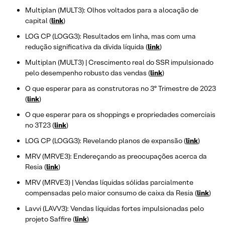
Multiplan (MULT3): Olhos voltados para a alocação de
capital (
link
)
LOG CP (LOGG3): Resultados em linha, mas com uma
redução significativa da dívida líquida (
link
)
Multiplan (MULT3) | Crescimento real do SSR impulsionado
pelo desempenho robusto das vendas (
link
)
O que esperar para as construtoras no 3º Trimestre de 2023
(
link
)
O que esperar para os shoppings e propriedades comerciais
no 3T23 (
link
)
LOG CP (LOGG3): Revelando planos de expansão (
link
)
MRV (MRVE3): Endereçando as preocupações acerca da
Resia (
link
)
MRV (MRVE3) | Vendas líquidas sólidas parcialmente
compensadas pelo maior consumo de caixa da Resia (
link
)
Lavvi (LAVV3): Vendas líquidas fortes impulsionadas pelo
projeto Saffire (
link
)