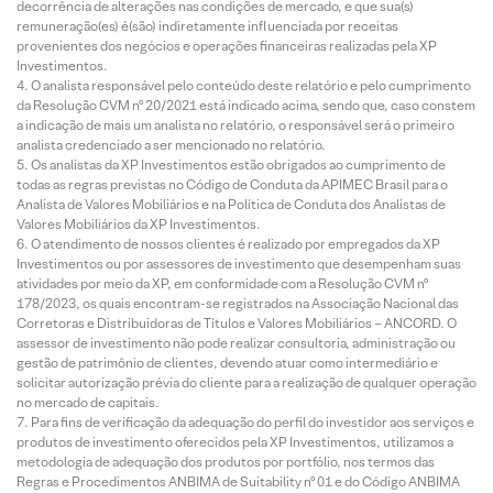
decorrência de alterações nas condições de mercado, e que sua(s)
remuneração(es) é(são) indiretamente influenciada por receitas
provenientes dos negócios e operações financeiras realizadas pela XP
Investimentos.
O analista responsável pelo conteúdo deste relatório e pelo cumprimento
da Resolução CVM nº 20/2021 está indicado acima, sendo que, caso constem
a indicação de mais um analista no relatório, o responsável será o primeiro
analista credenciado a ser mencionado no relatório.
Os analistas da XP Investimentos estão obrigados ao cumprimento de
todas as regras previstas no Código de Conduta da APIMEC Brasil para o
Analista de Valores Mobiliários e na Política de Conduta dos Analistas de
Valores Mobiliários da XP Investimentos.
O atendimento de nossos clientes é realizado por empregados da XP
Investimentos ou por assessores de investimento que desempenham suas
atividades por meio da XP, em conformidade com a Resolução CVM nº
178/2023, os quais encontram-se registrados na Associação Nacional das
Corretoras e Distribuidoras de Títulos e Valores Mobiliários – ANCORD. O
assessor de investimento não pode realizar consultoria, administração ou
gestão de patrimônio de clientes, devendo atuar como intermediário e
solicitar autorização prévia do cliente para a realização de qualquer operação
no mercado de capitais.
Para fins de verificação da adequação do perfil do investidor aos serviços e
produtos de investimento oferecidos pela XP Investimentos, utilizamos a
metodologia de adequação dos produtos por portfólio, nos termos das
Regras e Procedimentos ANBIMA de Suitability nº 01 e do Código ANBIMA