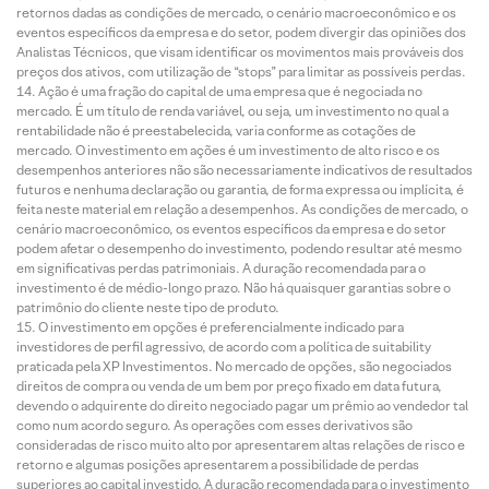
retornos dadas as condições de mercado, o cenário macroeconômico e os
eventos específicos da empresa e do setor, podem divergir das opiniões dos
Analistas Técnicos, que visam identificar os movimentos mais prováveis dos
preços dos ativos, com utilização de “stops” para limitar as possíveis perdas.
Ação é uma fração do capital de uma empresa que é negociada no
mercado. É um título de renda variável, ou seja, um investimento no qual a
rentabilidade não é preestabelecida, varia conforme as cotações de
mercado. O investimento em ações é um investimento de alto risco e os
desempenhos anteriores não são necessariamente indicativos de resultados
futuros e nenhuma declaração ou garantia, de forma expressa ou implícita, é
feita neste material em relação a desempenhos. As condições de mercado, o
cenário macroeconômico, os eventos específicos da empresa e do setor
podem afetar o desempenho do investimento, podendo resultar até mesmo
em significativas perdas patrimoniais. A duração recomendada para o
investimento é de médio-longo prazo. Não há quaisquer garantias sobre o
patrimônio do cliente neste tipo de produto.
O investimento em opções é preferencialmente indicado para
investidores de perfil agressivo, de acordo com a política de suitability
praticada pela XP Investimentos. No mercado de opções, são negociados
direitos de compra ou venda de um bem por preço fixado em data futura,
devendo o adquirente do direito negociado pagar um prêmio ao vendedor tal
como num acordo seguro. As operações com esses derivativos são
consideradas de risco muito alto por apresentarem altas relações de risco e
retorno e algumas posições apresentarem a possibilidade de perdas
superiores ao capital investido. A duração recomendada para o investimento