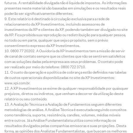
futuros. A rentabilidade divulgada não é líquida de impostos. As informações
presentes neste material são baseadas em simulações e os resultados reais
poderão ser significativamente diferentes.
Este relatório é destinado à circulação exclusiva para a rede de
relacionamento da XP Investimentos, incluindo assessores de
investimentos da XP e clientes da XP, podendo também ser divulgado no site
da XP. Fica proibida sua reprodução ou redistribuição para qualquer pessoa,
no todo ou em parte, qualquer que seja o propósito, sem o prévio
consentimento expresso da XP Investimentos.
0800 77 20202. A Ouvidoria da XP Investimentos tem a missão de servir
de canal de contato sempre que os clientes que não se sentirem satisfeitos
com as soluções dadas pela empresa aos seus problemas. O contato pode
ser realizado por meio do telefone: 0800 722 3710.
O custo da operação e a política de cobrança estão definidos nas tabelas
de custos operacionais disponibilizadas no site da XP Investimentos:
www.xpi.com.br.
A XP Investimentos se exime de qualquer responsabilidade por quaisquer
prejuízos, diretos ou indiretos, que venham a decorrer da utilização deste
relatório ou seu conteúdo.
A Avaliação Técnica e a Avaliação de Fundamentos seguem diferentes
metodologias de análise. A Análise Técnica é executada seguindo conceitos
como tendência, suporte, resistência, candles, volumes, médias móveis
entre outros. Já a Análise Fundamentalista utiliza como informação os
resultados divulgados pelas companhias emissoras e suas projeções. Desta
forma, as opiniões dos Analistas Fundamentalistas, que buscam os melhores