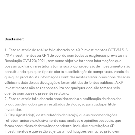
Disclaimer:
Este relatório de análise foi elaborado pela XP Investimentos CCTVM S.A.
(“XP Investimentos ou XP”) de acordo com todas as exigências previstas na
Resolução CVM 20/2021, tem como objetivo fornecer informações que
possam auxiliar o investidor a tomar sua própria decisão de investimento, não
constituindo qualquer tipo de oferta ou solicitação de compra e/ou venda de
qualquer produto. As informações contidas neste relatório são consideradas
válidas na data de sua divulgação e foram obtidas de fontes públicas. A XP
Investimentos não se responsabiliza por qualquer decisão tomada pelo
cliente com base no presente relatório.
Este relatório foi elaborado considerando a classificação de risco dos
produtos de modo a gerar resultados de alocação para cada perfil de
investidor.
O(s) signatário(s) deste relatório declara(m) que as recomendações
refletem única e exclusivamente suas análises e opiniões pessoais, que
foram produzidas de forma independente, inclusive em relação à XP
Investimentos e que estão sujeitas a modificações sem aviso prévio em