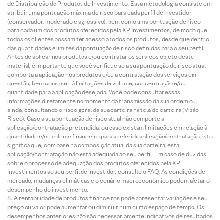
de Distribuição de Produtos de Investimento. Essa metodologia consiste em
atribuir uma pontuação máxima de risco para cada perfil de investidor
(conservador, moderado e agressivo), bem como uma pontuação de risco
para cada um dos produtos oferecidos pela XP Investimentos, de modo que
todos os clientes possam ter acesso a todos os produtos, desde que dentro
das quantidades e limites da pontuação de risco definidas para o seu perfil.
Antes de aplicar nos produtos e/ou contratar os serviços objeto deste
material, é importante que você verifique se a sua pontuação de risco atual
comporta a aplicação nos produtos e/ou a contratação dos serviços em
questão, bem como se há limitações de volume, concentração e/ou
quantidade para a aplicação desejada. Você pode consultar essas
informações diretamente no momento da transmissão da sua ordem ou,
ainda, consultando o risco geral da sua carteira na tela de carteira (Visão
Risco). Caso a sua pontuação de risco atual não comporte a
aplicação/contratação pretendida, ou caso existam limitações em relação à
quantidade e/ou volume financeiro para a referida aplicação/contratação, isto
significa que, com base na composição atual da sua carteira, esta
aplicação/contratação não está adequada ao seu perfil. Em caso de dúvidas
sobre o processo de adequação dos produtos oferecidos pela XP
Investimentos ao seu perfil de investidor, consulte o FAQ. As condições de
mercado, mudanças climáticas e o cenário macroeconômico podem afetar o
desempenho do investimento.
A rentabilidade de produtos financeiros pode apresentar variações e seu
preço ou valor pode aumentar ou diminuir num curto espaço de tempo. Os
desempenhos anteriores não são necessariamente indicativos de resultados