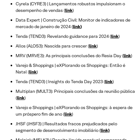
Cyrela (CYRE3) | Lançamentos robustos impulsionam o
desempenho de vendas (
link
)
Data Expert | Construção Civil: Monitor de indicadores de
mercado de janeiro de 2024 (
link
)
Tenda (TEND3): Revelando guidance para 2024 (
link
)
Allos (ALOS3): Nascida para crescer (
link
)
MRV (MRVE3): As principais conclusões do Resia Day (
link
)
Varejo & Shoppings | eXPlorando os Shoppings: Então é
Natal (
link
)
Tenda (TEND3) | Insights do Tenda Day 2023 (
link
)
Multiplan (MULT3): Principais conclusões da reunião pública
(
link
)
Varejo e Shoppings | eXPlorando os Shoppings: à espera de
um próspero fim de ano (
link
)
JHSF (JHSF3) | Resultados fracos prejudicados pelo
segmento de desenvolvimento imobiliário (
link)