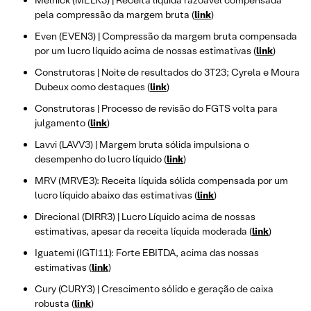
Melnick (MELK3) | Receita líquida razoável compensada
pela compressão da margem bruta (
link
)
Even (EVEN3) | Compressão da margem bruta compensada
por um lucro líquido acima de nossas estimativas (
link
)
Construtoras | Noite de resultados do 3T23; Cyrela e Moura
Dubeux como destaques (
link
)
Construtoras | Processo de revisão do FGTS volta para
julgamento (
link
)
Lavvi (LAVV3) | Margem bruta sólida impulsiona o
desempenho do lucro líquido (
link
)
MRV (MRVE3): Receita líquida sólida compensada por um
lucro líquido abaixo das estimativas (
link
)
Direcional (DIRR3) | Lucro Líquido acima de nossas
estimativas, apesar da receita líquida moderada (
link
)
Iguatemi (IGTI11): Forte EBITDA, acima das nossas
estimativas (
link
)
Cury (CURY3) | Crescimento sólido e geração de caixa
robusta (
link
)