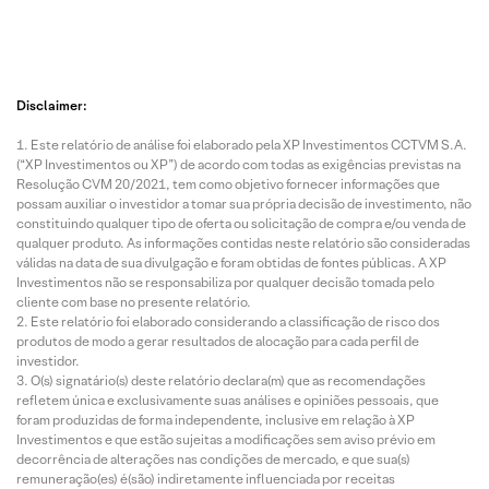
Disclaimer:
Este relatório de análise foi elaborado pela XP Investimentos CCTVM S.A.
(“XP Investimentos ou XP”) de acordo com todas as exigências previstas na
Resolução CVM 20/2021, tem como objetivo fornecer informações que
possam auxiliar o investidor a tomar sua própria decisão de investimento, não
constituindo qualquer tipo de oferta ou solicitação de compra e/ou venda de
qualquer produto. As informações contidas neste relatório são consideradas
válidas na data de sua divulgação e foram obtidas de fontes públicas. A XP
Investimentos não se responsabiliza por qualquer decisão tomada pelo
cliente com base no presente relatório.
Este relatório foi elaborado considerando a classificação de risco dos
produtos de modo a gerar resultados de alocação para cada perfil de
investidor.
O(s) signatário(s) deste relatório declara(m) que as recomendações
refletem única e exclusivamente suas análises e opiniões pessoais, que
foram produzidas de forma independente, inclusive em relação à XP
Investimentos e que estão sujeitas a modificações sem aviso prévio em
decorrência de alterações nas condições de mercado, e que sua(s)
remuneração(es) é(são) indiretamente influenciada por receitas