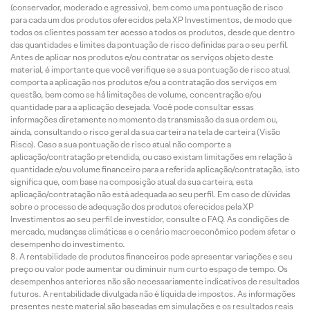
(conservador, moderado e agressivo), bem como uma pontuação de risco
para cada um dos produtos oferecidos pela XP Investimentos, de modo que
todos os clientes possam ter acesso a todos os produtos, desde que dentro
das quantidades e limites da pontuação de risco definidas para o seu perfil.
Antes de aplicar nos produtos e/ou contratar os serviços objeto deste
material, é importante que você verifique se a sua pontuação de risco atual
comporta a aplicação nos produtos e/ou a contratação dos serviços em
questão, bem como se há limitações de volume, concentração e/ou
quantidade para a aplicação desejada. Você pode consultar essas
informações diretamente no momento da transmissão da sua ordem ou,
ainda, consultando o risco geral da sua carteira na tela de carteira (Visão
Risco). Caso a sua pontuação de risco atual não comporte a
aplicação/contratação pretendida, ou caso existam limitações em relação à
quantidade e/ou volume financeiro para a referida aplicação/contratação, isto
significa que, com base na composição atual da sua carteira, esta
aplicação/contratação não está adequada ao seu perfil. Em caso de dúvidas
sobre o processo de adequação dos produtos oferecidos pela XP
Investimentos ao seu perfil de investidor, consulte o FAQ. As condições de
mercado, mudanças climáticas e o cenário macroeconômico podem afetar o
desempenho do investimento.
A rentabilidade de produtos financeiros pode apresentar variações e seu
preço ou valor pode aumentar ou diminuir num curto espaço de tempo. Os
desempenhos anteriores não são necessariamente indicativos de resultados
futuros. A rentabilidade divulgada não é líquida de impostos. As informações
presentes neste material são baseadas em simulações e os resultados reais