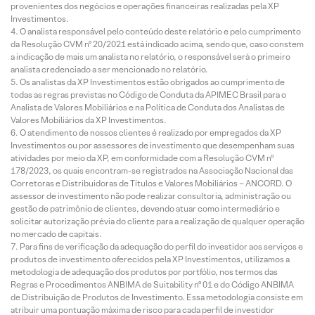
provenientes dos negócios e operações financeiras realizadas pela XP
Investimentos.
O analista responsável pelo conteúdo deste relatório e pelo cumprimento
da Resolução CVM nº 20/2021 está indicado acima, sendo que, caso constem
a indicação de mais um analista no relatório, o responsável será o primeiro
analista credenciado a ser mencionado no relatório.
Os analistas da XP Investimentos estão obrigados ao cumprimento de
todas as regras previstas no Código de Conduta da APIMEC Brasil para o
Analista de Valores Mobiliários e na Política de Conduta dos Analistas de
Valores Mobiliários da XP Investimentos.
O atendimento de nossos clientes é realizado por empregados da XP
Investimentos ou por assessores de investimento que desempenham suas
atividades por meio da XP, em conformidade com a Resolução CVM nº
178/2023, os quais encontram-se registrados na Associação Nacional das
Corretoras e Distribuidoras de Títulos e Valores Mobiliários – ANCORD. O
assessor de investimento não pode realizar consultoria, administração ou
gestão de patrimônio de clientes, devendo atuar como intermediário e
solicitar autorização prévia do cliente para a realização de qualquer operação
no mercado de capitais.
Para fins de verificação da adequação do perfil do investidor aos serviços e
produtos de investimento oferecidos pela XP Investimentos, utilizamos a
metodologia de adequação dos produtos por portfólio, nos termos das
Regras e Procedimentos ANBIMA de Suitability nº 01 e do Código ANBIMA
de Distribuição de Produtos de Investimento. Essa metodologia consiste em
atribuir uma pontuação máxima de risco para cada perfil de investidor