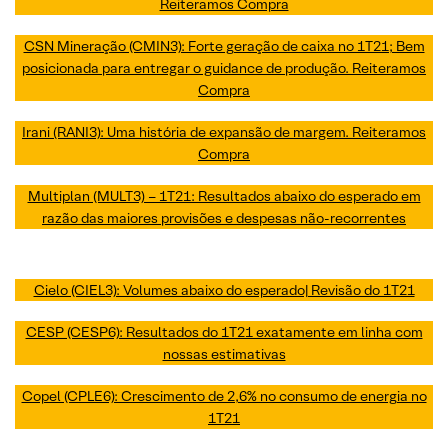
Reiteramos Compra
CSN Mineração (CMIN3): Forte geração de caixa no 1T21; Bem
posicionada para entregar o guidance de produção. Reiteramos
Compra
Irani (RANI3): Uma história de expansão de margem. Reiteramos
Compra
Multiplan (MULT3) – 1T21: Resultados abaixo do esperado em
razão das maiores provisões e despesas não-recorrentes
Cielo (CIEL3): Volumes abaixo do esperado| Revisão do 1T21
CESP (CESP6): Resultados do 1T21 exatamente em linha com
nossas estimativas
Copel (CPLE6): Crescimento de 2,6% no consumo de energia no
1T21