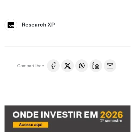
Research XP
Compartilhar: