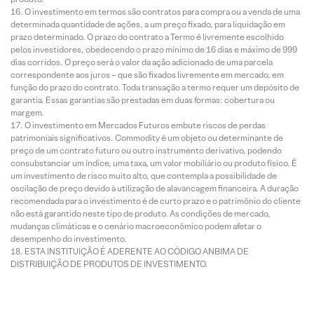
O investimento em termos são contratos para compra ou a venda de uma
determinada quantidade de ações, a um preço fixado, para liquidação em
prazo determinado. O prazo do contrato a Termo é livremente escolhido
pelos investidores, obedecendo o prazo mínimo de 16 dias e máximo de 999
dias corridos. O preço será o valor da ação adicionado de uma parcela
correspondente aos juros – que são fixados livremente em mercado, em
função do prazo do contrato. Toda transação a termo requer um depósito de
garantia. Essas garantias são prestadas em duas formas: cobertura ou
margem.
O investimento em Mercados Futuros embute riscos de perdas
patrimoniais significativos. Commodity é um objeto ou determinante de
preço de um contrato futuro ou outro instrumento derivativo, podendo
consubstanciar um índice, uma taxa, um valor mobiliário ou produto físico. É
um investimento de risco muito alto, que contempla a possibilidade de
oscilação de preço devido à utilização de alavancagem financeira. A duração
recomendada para o investimento é de curto prazo e o patrimônio do cliente
não está garantido neste tipo de produto. As condições de mercado,
mudanças climáticas e o cenário macroeconômico podem afetar o
desempenho do investimento.
ESTA INSTITUIÇÃO É ADERENTE AO CÓDIGO ANBIMA DE
DISTRIBUIÇÃO DE PRODUTOS DE INVESTIMENTO.