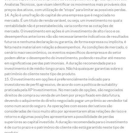
Analistas Técnicos, que visam identificar os movimentos mais prováveis dos
preços dos ativos, com utilização de “stops” para limitar as possíveis perdas.
Ação é uma fração do capital de uma empresa que é negociada no
mercado. É um título de renda variável, ou seja, um investimento no qual a
rentabilidade não é preestabelecida, varia conforme as cotações de
mercado. O investimento em ações é um investimento de alto risco e os
desempenhos anteriores não são necessariamente indicativos de resultados
futuros e nenhuma declaração ou garantia, de forma expressa ou implícita, é
feita neste material em relação a desempenhos. As condições de mercado, o
cenário macroeconômico, os eventos específicos da empresa e do setor
podem afetar o desempenho do investimento, podendo resultar até mesmo
em significativas perdas patrimoniais. A duração recomendada para o
investimento é de médio-longo prazo. Não há quaisquer garantias sobre o
patrimônio do cliente neste tipo de produto.
O investimento em opções é preferencialmente indicado para
investidores de perfil agressivo, de acordo com a política de suitability
praticada pela XP Investimentos. No mercado de opções, são negociados
direitos de compra ou venda de um bem por preço fixado em data futura,
devendo o adquirente do direito negociado pagar um prêmio ao vendedor tal
como num acordo seguro. As operações com esses derivativos são
consideradas de risco muito alto por apresentarem altas relações de risco e
retorno e algumas posições apresentarem a possibilidade de perdas
superiores ao capital investido. A duração recomendada para o investimento
é de curto prazo e o patrimônio do cliente não está garantido neste tipo de
produto.