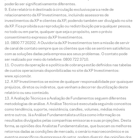
poderão ser significativamente diferentes.
Este relatório é destinado à circulação exclusiva para a rede de
relacionamento da XP Investimentos, incluindo assessores de
investimentos da XP e clientes da XP, podendo também ser divulgado no site
da XP. Fica proibida sua reprodução ou redistribuição para qualquer pessoa,
no todo ou em parte, qualquer que seja o propósito, sem o prévio
consentimento expresso da XP Investimentos.
0800 77 20202. A Ouvidoria da XP Investimentos tem a missão de servir
de canal de contato sempre que os clientes que não se sentirem satisfeitos
com as soluções dadas pela empresa aos seus problemas. O contato pode
ser realizado por meio do telefone: 0800 722 3710.
O custo da operação e a política de cobrança estão definidos nas tabelas
de custos operacionais disponibilizadas no site da XP Investimentos:
www.xpi.com.br.
A XP Investimentos se exime de qualquer responsabilidade por quaisquer
prejuízos, diretos ou indiretos, que venham a decorrer da utilização deste
relatório ou seu conteúdo.
A Avaliação Técnica e a Avaliação de Fundamentos seguem diferentes
metodologias de análise. A Análise Técnica é executada seguindo conceitos
como tendência, suporte, resistência, candles, volumes, médias móveis
entre outros. Já a Análise Fundamentalista utiliza como informação os
resultados divulgados pelas companhias emissoras e suas projeções. Desta
forma, as opiniões dos Analistas Fundamentalistas, que buscam os melhores
retornos dadas as condições de mercado, o cenário macroeconômico e os
eventos específicos da empresa e do setor, podem divergir das opiniões dos