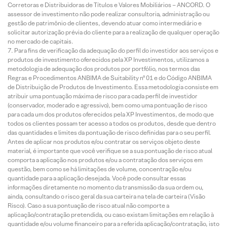
Corretoras e Distribuidoras de Títulos e Valores Mobiliários – ANCORD. O
assessor de investimento não pode realizar consultoria, administração ou
gestão de patrimônio de clientes, devendo atuar como intermediário e
solicitar autorização prévia do cliente para a realização de qualquer operação
no mercado de capitais.
Para fins de verificação da adequação do perfil do investidor aos serviços e
produtos de investimento oferecidos pela XP Investimentos, utilizamos a
metodologia de adequação dos produtos por portfólio, nos termos das
Regras e Procedimentos ANBIMA de Suitability nº 01 e do Código ANBIMA
de Distribuição de Produtos de Investimento. Essa metodologia consiste em
atribuir uma pontuação máxima de risco para cada perfil de investidor
(conservador, moderado e agressivo), bem como uma pontuação de risco
para cada um dos produtos oferecidos pela XP Investimentos, de modo que
todos os clientes possam ter acesso a todos os produtos, desde que dentro
das quantidades e limites da pontuação de risco definidas para o seu perfil.
Antes de aplicar nos produtos e/ou contratar os serviços objeto deste
material, é importante que você verifique se a sua pontuação de risco atual
comporta a aplicação nos produtos e/ou a contratação dos serviços em
questão, bem como se há limitações de volume, concentração e/ou
quantidade para a aplicação desejada. Você pode consultar essas
informações diretamente no momento da transmissão da sua ordem ou,
ainda, consultando o risco geral da sua carteira na tela de carteira (Visão
Risco). Caso a sua pontuação de risco atual não comporte a
aplicação/contratação pretendida, ou caso existam limitações em relação à
quantidade e/ou volume financeiro para a referida aplicação/contratação, isto