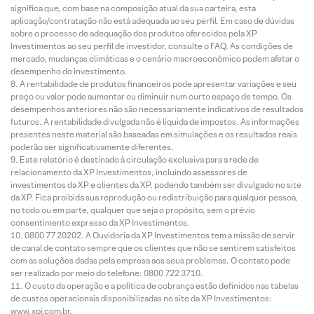
significa que, com base na composição atual da sua carteira, esta
aplicação/contratação não está adequada ao seu perfil. Em caso de dúvidas
sobre o processo de adequação dos produtos oferecidos pela XP
Investimentos ao seu perfil de investidor, consulte o FAQ. As condições de
mercado, mudanças climáticas e o cenário macroeconômico podem afetar o
desempenho do investimento.
A rentabilidade de produtos financeiros pode apresentar variações e seu
preço ou valor pode aumentar ou diminuir num curto espaço de tempo. Os
desempenhos anteriores não são necessariamente indicativos de resultados
futuros. A rentabilidade divulgada não é líquida de impostos. As informações
presentes neste material são baseadas em simulações e os resultados reais
poderão ser significativamente diferentes.
Este relatório é destinado à circulação exclusiva para a rede de
relacionamento da XP Investimentos, incluindo assessores de
investimentos da XP e clientes da XP, podendo também ser divulgado no site
da XP. Fica proibida sua reprodução ou redistribuição para qualquer pessoa,
no todo ou em parte, qualquer que seja o propósito, sem o prévio
consentimento expresso da XP Investimentos.
0800 77 20202. A Ouvidoria da XP Investimentos tem a missão de servir
de canal de contato sempre que os clientes que não se sentirem satisfeitos
com as soluções dadas pela empresa aos seus problemas. O contato pode
ser realizado por meio do telefone: 0800 722 3710.
O custo da operação e a política de cobrança estão definidos nas tabelas
de custos operacionais disponibilizadas no site da XP Investimentos:
www.xpi.com.br.