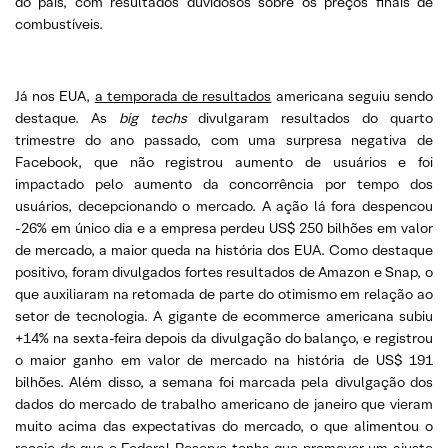
do país, com resultados duvidosos sobre os preços finais de
combustíveis.
Já nos EUA,
a temporada de resultados
americana seguiu sendo
destaque. As
big techs
divulgaram resultados do quarto
trimestre do ano passado, com uma surpresa negativa de
Facebook, que não registrou aumento de usuários e foi
impactado pelo aumento da concorrência por tempo dos
usuários, decepcionando o mercado. A ação lá fora despencou
-26% em único dia e a empresa perdeu US$ 250 bilhões em valor
de mercado, a maior queda na história dos EUA. Como destaque
positivo, foram divulgados fortes resultados de Amazon e Snap, o
que auxiliaram na retomada de parte do otimismo em relação ao
setor de tecnologia. A gigante de ecommerce americana subiu
+14% na sexta-feira depois da divulgação do balanço, e registrou
o maior ganho em valor de mercado na história de US$ 191
bilhões. Além disso, a semana foi marcada pela divulgação dos
dados do mercado de trabalho americano de janeiro que vieram
muito acima das expectativas do mercado, o que alimentou o
receio de que o Federal Reserve tenha que promover um ajuste