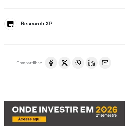
Research XP
Compartilhar: