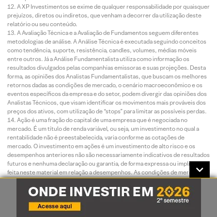
A XP Investimentos se exime de qualquer responsabilidade por quaisquer
prejuízos, diretos ou indiretos, que venham a decorrer da utilização deste
relatório ou seu conteúdo.
A Avaliação Técnica e a Avaliação de Fundamentos seguem diferentes
metodologias de análise. A Análise Técnica é executada seguindo conceitos
como tendência, suporte, resistência, candles, volumes, médias móveis
entre outros. Já a Análise Fundamentalista utiliza como informação os
resultados divulgados pelas companhias emissoras e suas projeções. Desta
forma, as opiniões dos Analistas Fundamentalistas, que buscam os melhores
retornos dadas as condições de mercado, o cenário macroeconômico e os
eventos específicos da empresa e do setor, podem divergir das opiniões dos
Analistas Técnicos, que visam identificar os movimentos mais prováveis dos
preços dos ativos, com utilização de “stops” para limitar as possíveis perdas.
Ação é uma fração do capital de uma empresa que é negociada no
mercado. É um título de renda variável, ou seja, um investimento no qual a
rentabilidade não é preestabelecida, varia conforme as cotações de
mercado. O investimento em ações é um investimento de alto risco e os
desempenhos anteriores não são necessariamente indicativos de resultados
futuros e nenhuma declaração ou garantia, de forma expressa ou implícita, é
feita neste material em relação a desempenhos. As condições de mercado, o
cenário macroeconômico, os eventos específicos da empresa e do setor
podem afetar o desempenho do investimento, podendo resultar até mesmo
em significativas perdas patrimoniais. A duração recomendada para o
investimento é de médio-longo prazo. Não há quaisquer garantias sobre o
patrimônio do cliente neste tipo de produto.