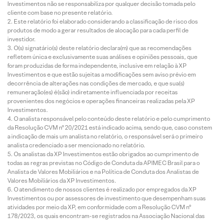
Investimentos não se responsabiliza por qualquer decisão tomada pelo
cliente com base no presente relatório.
Este relatório foi elaborado considerando a classificação de risco dos
produtos de modo a gerar resultados de alocação para cada perfil de
investidor.
O(s) signatário(s) deste relatório declara(m) que as recomendações
refletem única e exclusivamente suas análises e opiniões pessoais, que
foram produzidas de forma independente, inclusive em relação à XP
Investimentos e que estão sujeitas a modificações sem aviso prévio em
decorrência de alterações nas condições de mercado, e que sua(s)
remuneração(es) é(são) indiretamente influenciada por receitas
provenientes dos negócios e operações financeiras realizadas pela XP
Investimentos.
O analista responsável pelo conteúdo deste relatório e pelo cumprimento
da Resolução CVM nº 20/2021 está indicado acima, sendo que, caso constem
a indicação de mais um analista no relatório, o responsável será o primeiro
analista credenciado a ser mencionado no relatório.
Os analistas da XP Investimentos estão obrigados ao cumprimento de
todas as regras previstas no Código de Conduta da APIMEC Brasil para o
Analista de Valores Mobiliários e na Política de Conduta dos Analistas de
Valores Mobiliários da XP Investimentos.
O atendimento de nossos clientes é realizado por empregados da XP
Investimentos ou por assessores de investimento que desempenham suas
atividades por meio da XP, em conformidade com a Resolução CVM nº
178/2023, os quais encontram-se registrados na Associação Nacional das