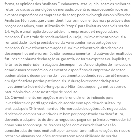
forma, as opiniões dos Analistas Fundamentalistas, que buscam os melhores
retornos dadas as condições de mercado, o cenário macroeconômico e os
eventos específicos da empresa e do setor, podem divergir das opiniões dos
Analistas Técnicos, que visam identificar os movimentos mais prováveis dos
preços dos ativos, com utilização de “stops” para limitar as possíveis perdas.
Ação é uma fração do capital de uma empresa que é negociada no
mercado. É um título de renda variável, ou seja, um investimento no qual a
rentabilidade não é preestabelecida, varia conforme as cotações de
mercado. O investimento em ações é um investimento de alto risco e os
desempenhos anteriores não são necessariamente indicativos de resultados
futuros e nenhuma declaração ou garantia, de forma expressa ou implícita, é
feita neste material em relação a desempenhos. As condições de mercado, o
cenário macroeconômico, os eventos específicos da empresa e do setor
podem afetar o desempenho do investimento, podendo resultar até mesmo
em significativas perdas patrimoniais. A duração recomendada para o
investimento é de médio-longo prazo. Não há quaisquer garantias sobre o
patrimônio do cliente neste tipo de produto.
O investimento em opções é preferencialmente indicado para
investidores de perfil agressivo, de acordo com a política de suitability
praticada pela XP Investimentos. No mercado de opções, são negociados
direitos de compra ou venda de um bem por preço fixado em data futura,
devendo o adquirente do direito negociado pagar um prêmio ao vendedor tal
como num acordo seguro. As operações com esses derivativos são
consideradas de risco muito alto por apresentarem altas relações de risco e
retorno e algumas posições apresentarem a possibilidade de perdas