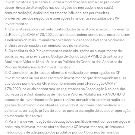
Investimentos e que estão sujeitas a modificações sem aviso prévio em
decorrência de alterações nas condições de mercado, e que sua(s)
remuneração(es) é(são) indiretamente influenciada por receitas
provenientes dos negócios e operações financeiras realizadas pela XP
Investimentos.
O analista responsável pelo conteúdo deste relatório e pelo cumprimento
da Resolução CVM nº 20/2021 está indicado acima, sendo que, caso constem
a indicação de mais um analista no relatório, o responsável será o primeiro
analista credenciado a ser mencionado no relatório.
Os analistas da XP Investimentos estão obrigados ao cumprimento de
todas as regras previstas no Código de Conduta da APIMEC Brasil para o
Analista de Valores Mobiliários e na Política de Conduta dos Analistas de
Valores Mobiliários da XP Investimentos.
O atendimento de nossos clientes é realizado por empregados da XP
Investimentos ou por assessores de investimento que desempenham suas
atividades por meio da XP, em conformidade com a Resolução CVM nº
178/2023, os quais encontram-se registrados na Associação Nacional das
Corretoras e Distribuidoras de Títulos e Valores Mobiliários – ANCORD. O
assessor de investimento não pode realizar consultoria, administração ou
gestão de patrimônio de clientes, devendo atuar como intermediário e
solicitar autorização prévia do cliente para a realização de qualquer operação
no mercado de capitais.
Para fins de verificação da adequação do perfil do investidor aos serviços e
produtos de investimento oferecidos pela XP Investimentos, utilizamos a
metodologia de adequação dos produtos por portfólio, nos termos das