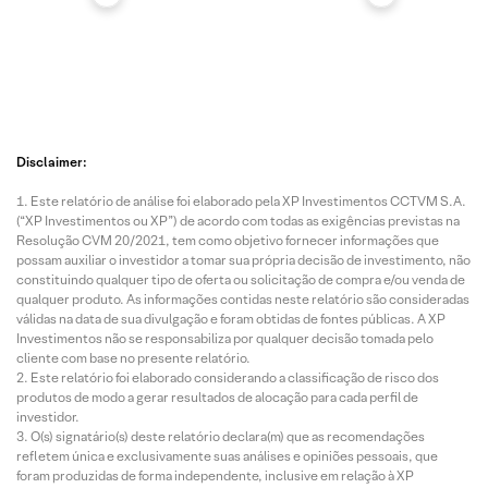
Disclaimer:
Este relatório de análise foi elaborado pela XP Investimentos CCTVM S.A.
(“XP Investimentos ou XP”) de acordo com todas as exigências previstas na
Resolução CVM 20/2021, tem como objetivo fornecer informações que
possam auxiliar o investidor a tomar sua própria decisão de investimento, não
constituindo qualquer tipo de oferta ou solicitação de compra e/ou venda de
qualquer produto. As informações contidas neste relatório são consideradas
válidas na data de sua divulgação e foram obtidas de fontes públicas. A XP
Investimentos não se responsabiliza por qualquer decisão tomada pelo
cliente com base no presente relatório.
Este relatório foi elaborado considerando a classificação de risco dos
produtos de modo a gerar resultados de alocação para cada perfil de
investidor.
O(s) signatário(s) deste relatório declara(m) que as recomendações
refletem única e exclusivamente suas análises e opiniões pessoais, que
foram produzidas de forma independente, inclusive em relação à XP