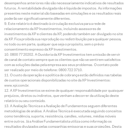
desempenhos anteriores não são necessariamente indicativos de resultados
futuros. A rentabilidade divulgada não é líquida de impostos. As informações
presentes neste material são baseadas em simulações e os resultados reais
poderão ser significativamente diferentes.
Este relatório é destinado à circulação exclusiva para a rede de
relacionamento da XP Investimentos, incluindo assessores de
investimentos da XP e clientes da XP, podendo também ser divulgado no site
da XP. Fica proibida sua reprodução ou redistribuição para qualquer pessoa,
no todo ou em parte, qualquer que seja o propósito, sem o prévio
consentimento expresso da XP Investimentos.
0800 77 20202. A Ouvidoria da XP Investimentos tem a missão de servir
de canal de contato sempre que os clientes que não se sentirem satisfeitos
com as soluções dadas pela empresa aos seus problemas. O contato pode
ser realizado por meio do telefone: 0800 722 3710.
O custo da operação e a política de cobrança estão definidos nas tabelas
de custos operacionais disponibilizadas no site da XP Investimentos:
www.xpi.com.br.
A XP Investimentos se exime de qualquer responsabilidade por quaisquer
prejuízos, diretos ou indiretos, que venham a decorrer da utilização deste
relatório ou seu conteúdo.
A Avaliação Técnica e a Avaliação de Fundamentos seguem diferentes
metodologias de análise. A Análise Técnica é executada seguindo conceitos
como tendência, suporte, resistência, candles, volumes, médias móveis
entre outros. Já a Análise Fundamentalista utiliza como informação os
resultados divulgados pelas companhias emissoras e suas projeções. Desta