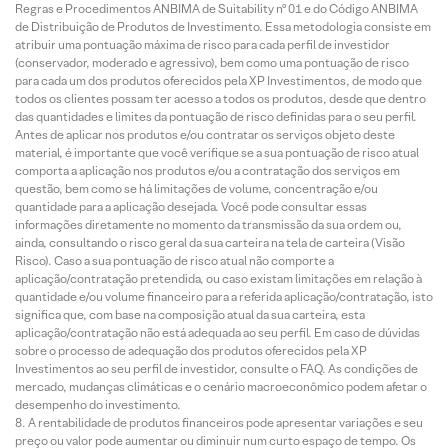
Regras e Procedimentos ANBIMA de Suitability nº 01 e do Código ANBIMA
de Distribuição de Produtos de Investimento. Essa metodologia consiste em
atribuir uma pontuação máxima de risco para cada perfil de investidor
(conservador, moderado e agressivo), bem como uma pontuação de risco
para cada um dos produtos oferecidos pela XP Investimentos, de modo que
todos os clientes possam ter acesso a todos os produtos, desde que dentro
das quantidades e limites da pontuação de risco definidas para o seu perfil.
Antes de aplicar nos produtos e/ou contratar os serviços objeto deste
material, é importante que você verifique se a sua pontuação de risco atual
comporta a aplicação nos produtos e/ou a contratação dos serviços em
questão, bem como se há limitações de volume, concentração e/ou
quantidade para a aplicação desejada. Você pode consultar essas
informações diretamente no momento da transmissão da sua ordem ou,
ainda, consultando o risco geral da sua carteira na tela de carteira (Visão
Risco). Caso a sua pontuação de risco atual não comporte a
aplicação/contratação pretendida, ou caso existam limitações em relação à
quantidade e/ou volume financeiro para a referida aplicação/contratação, isto
significa que, com base na composição atual da sua carteira, esta
aplicação/contratação não está adequada ao seu perfil. Em caso de dúvidas
sobre o processo de adequação dos produtos oferecidos pela XP
Investimentos ao seu perfil de investidor, consulte o FAQ. As condições de
mercado, mudanças climáticas e o cenário macroeconômico podem afetar o
desempenho do investimento.
A rentabilidade de produtos financeiros pode apresentar variações e seu
preço ou valor pode aumentar ou diminuir num curto espaço de tempo. Os