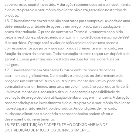
superiores ao capital investido. A duração recomendada para o investimento
é de curto prazo e o patrimônio do cliente não está garantido neste tipo de
produto.
O investimento em termos são contratos para compra ou a venda de uma
determinada quantidade de ações, a um preço fixado, para liquidação em
prazo determinado. O prazo do contrato a Termo é livremente escolhido
pelos investidores, obedecendo o prazo mínimo de 16 dias e máximo de 999
dias corridos. O preço será o valor da ação adicionado de uma parcela
correspondente aos juros – que são fixados livremente em mercado, em
função do prazo do contrato. Toda transação a termo requer um depósito de
garantia. Essas garantias são prestadas em duas formas: cobertura ou
margem.
O investimento em Mercados Futuros embute riscos de perdas
patrimoniais significativos. Commodity é um objeto ou determinante de
preço de um contrato futuro ou outro instrumento derivativo, podendo
consubstanciar um índice, uma taxa, um valor mobiliário ou produto físico. É
um investimento de risco muito alto, que contempla a possibilidade de
oscilação de preço devido à utilização de alavancagem financeira. A duração
recomendada para o investimento é de curto prazo e o patrimônio do cliente
não está garantido neste tipo de produto. As condições de mercado,
mudanças climáticas e o cenário macroeconômico podem afetar o
desempenho do investimento.
ESTA INSTITUIÇÃO É ADERENTE AO CÓDIGO ANBIMA DE
DISTRIBUIÇÃO DE PRODUTOS DE INVESTIMENTO.