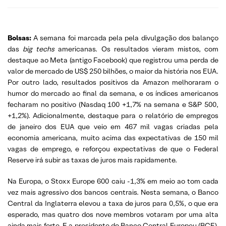
Bolsas:
A semana foi marcada pela pela divulgação dos balanço
das
big techs
americanas. Os resultados vieram mistos, com
destaque ao Meta (antigo Facebook) que registrou uma perda de
valor de mercado de US$ 250 bilhões, o maior da história nos EUA.
Por outro lado, resultados positivos da Amazon melhoraram o
humor do mercado ao final da semana, e os índices americanos
fecharam no positivo (Nasdaq 100 +1,7% na semana e S&P 500,
+1,2%). Adicionalmente, destaque para o relatório de empregos
de janeiro dos EUA que veio em 467 mil vagas criadas pela
economia americana, muito acima das expectativas de 150 mil
vagas de emprego, e reforçou expectativas de que o Federal
Reserve irá subir as taxas de juros mais rapidamente.
Na Europa, o Stoxx Europe 600 caiu -1,3% em meio ao tom cada
vez mais agressivo dos bancos centrais. Nesta semana, o Banco
Central da Inglaterra elevou a taxa de juros para 0,5%, o que era
esperado, mas quatro dos nove membros votaram por uma alta
ainda mais forte. E a presidente do Banco Central Europeu (BCE),