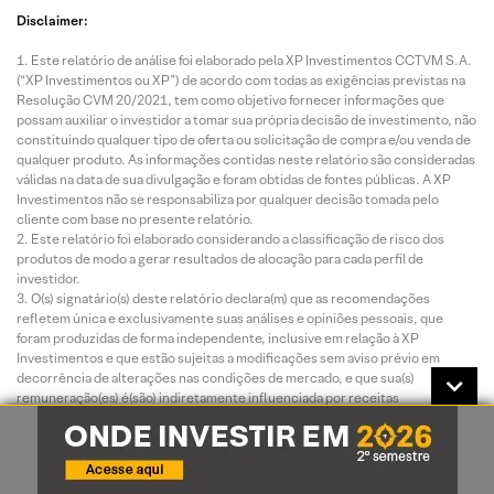
Disclaimer:
Este relatório de análise foi elaborado pela XP Investimentos CCTVM S.A.
(“XP Investimentos ou XP”) de acordo com todas as exigências previstas na
Resolução CVM 20/2021, tem como objetivo fornecer informações que
possam auxiliar o investidor a tomar sua própria decisão de investimento, não
constituindo qualquer tipo de oferta ou solicitação de compra e/ou venda de
qualquer produto. As informações contidas neste relatório são consideradas
válidas na data de sua divulgação e foram obtidas de fontes públicas. A XP
Investimentos não se responsabiliza por qualquer decisão tomada pelo
cliente com base no presente relatório.
Este relatório foi elaborado considerando a classificação de risco dos
produtos de modo a gerar resultados de alocação para cada perfil de
investidor.
O(s) signatário(s) deste relatório declara(m) que as recomendações
refletem única e exclusivamente suas análises e opiniões pessoais, que
foram produzidas de forma independente, inclusive em relação à XP
Investimentos e que estão sujeitas a modificações sem aviso prévio em
decorrência de alterações nas condições de mercado, e que sua(s)
remuneração(es) é(são) indiretamente influenciada por receitas
provenientes dos negócios e operações financeiras realizadas pela XP
Investimentos.
O analista responsável pelo conteúdo deste relatório e pelo cumprimento
da Resolução CVM nº 20/2021 está indicado acima, sendo que, caso constem