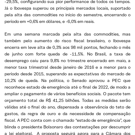
-29,5%, configurando sua pior performance de todos os tempos.
Já o Ibovespa superou os principais mercados locais, suportado
pela alta das commodities no início do semestre, encerrando o
período em +0,6% em dólares, e -6,0% em reais.
Em uma semana marcada pela alta das commodities, mas
também pelo aumento do risco fiscal brasileiro, o Ibovespa
encerra em leve alta de 0,3% aos 98 mil pontos, fechando o mês
de junho com forte queda de -11,5%. No Brasil, a taxa de
desemprego caiu para 9,8% no trimestre encerrado em maio, a
menor taxa trimestral desde janeiro de 2016 e a menor para o
período desde 2015, superando as expectativas do mercado de
10,2% de queda. Na política, o Senado aprovou a PEC que
reconhece estado de emergência até o final de 2022, de modo a
ampliar o pagamento de vários benefícios sociais. O pacote tem
orçamento total de R$ 41,25 bilhões. Todas as medidas serão
válidas até o final do ano, dispensada a observância do teto de
gastos, da regra de ouro e da necessidade de compensação
fiscal. A PEC conta com o chamado “estado de emergência”, que
blinda o presidente Bolsonaro das contestações por descumprir
a lei eleitoral. A proposta seguirá agora para a Câmara dos