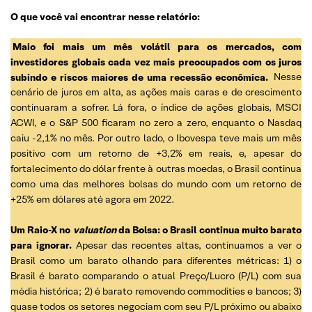
O que você vai encontrar nesse relatório:
Maio foi mais um mês volátil para os mercados, com
investidores globais cada vez mais preocupados com os juros
subindo e riscos maiores de uma recessão econômica.
Nesse
cenário de juros em alta, as ações mais caras e de crescimento
continuaram a sofrer. Lá fora, o índice de ações globais, MSCI
ACWI, e o S&P 500 ficaram no zero a zero, enquanto o Nasdaq
caiu -2,1% no mês. Por outro lado, o Ibovespa teve mais um mês
positivo com um retorno de +3,2% em reais, e, apesar do
fortalecimento do dólar frente à outras moedas, o Brasil continua
como uma das melhores bolsas do mundo com um retorno de
+25% em dólares até agora em 2022.
Um Raio-X no
valuation
da Bolsa: o Brasil continua muito barato
para ignorar.
Apesar das recentes altas, continuamos a ver o
Brasil como um barato olhando para diferentes métricas: 1) o
Brasil é barato comparando o atual Preço/Lucro (P/L) com sua
média histórica; 2) é barato removendo commodities e bancos; 3)
quase todos os setores negociam com seu P/L próximo ou abaixo