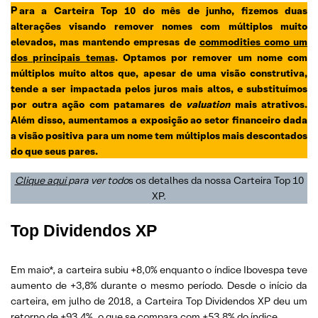
P
ara a Carteira Top 10 do mês de junho, fizemos duas
alterações visando remover nomes com múltiplos muito
elevados, mas mantendo empresas de
commodities como um
dos principais temas
. Optamos por remover um nome com
múltiplos muito altos que, apesar de uma visão construtiva,
tende a ser impactada pelos juros mais altos, e substituímos
por outra ação com patamares de
valuation
mais atrativos.
Além disso, aumentamos a exposição ao setor financeiro dada
a visão positiva para um nome tem múltiplos mais descontados
do que seus pares.
Clique aqui
para ver todo
s os detalhes da nossa Carteira Top 10
XP.
Top Dividendos XP
Em maio*, a carteira subiu +8,0% enquanto o índice Ibovespa teve
aumento de +3,8% durante o mesmo período. Desde o início da
carteira, em julho de 2018, a Carteira Top Dividendos XP deu um
retorno de +93,4%, o que se compara com +53,8% do índice.