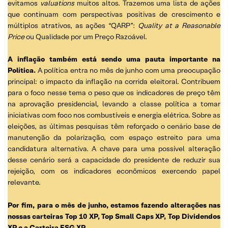
evitamos
valuations
muitos altos. Trazemos uma lista de ações
que continuam com perspectivas positivas de crescimento e
múltiplos atrativos, as ações “QARP”:
Quality at a Reasonable
Price
ou Qualidade por um Preço Razoável.
A inflação também está sendo uma pauta importante na
Política.
A política entra no mês de junho com uma preocupação
principal: o impacto da inflação na corrida eleitoral. Contribuem
para o foco nesse tema o peso que os indicadores de preço têm
na aprovação presidencial, levando a classe política a tomar
iniciativas com foco nos combustíveis e energia elétrica. Sobre as
eleições, as últimas pesquisas têm reforçado o cenário base de
manutenção da polarização, com espaço estreito para uma
candidatura alternativa. A chave para uma possível alteração
desse cenário será a capacidade do presidente de reduzir sua
rejeição, com os indicadores econômicos exercendo papel
relevante.
Por fim, para o mês de junho, estamos fazendo alterações nas
nossas carteiras Top 10 XP, Top Small Caps XP, Top Dividendos
XP e a Carteira ESG XP.