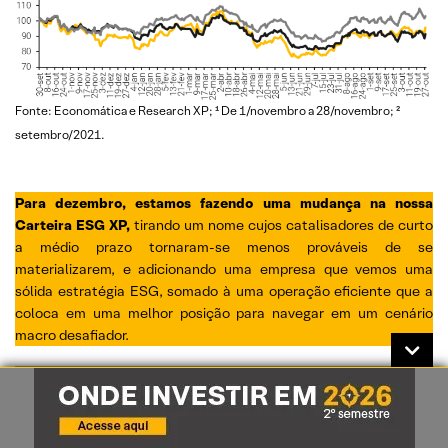
Fonte: Economática e Research XP; ¹ De 1/novembro a 28/novembro; ²
setembro/2021.
Para dezembro, estamos fazendo uma mudança na nossa
Carteira ESG XP,
tirando um nome cujos catalisadores de curto
a médio prazo tornaram-se menos prováveis de se
materializarem, e adicionando uma empresa que vemos uma
sólida estratégia ESG, somado à uma operação eficiente que a
coloca em uma melhor posição para navegar em um cenário
macro desafiador.
Clique aqui
para ver todos os detalhes da nossa nova carteira
ESG XP