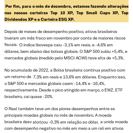
Por fim, para o mês de dezembro, estamos fazendo alterações
nas nossas carteiras Top 10 XP, Top Small Caps XP, Top
Dividendos XP e a Carteira ESG XP.
Depois de meses de desempenho positivo, ativos brasileiros
tiveram um mês fraco em novembro por conta de maiores riscos
fiscais.
O índice Ibovespa caiu -3,1% em reais, e -4,6% em
dólares, bem abaixo das bolsas globais. O S&P 500 subiu +5,4%, e
mercados globais (medido pelo MSCI ACWI) teve alta de +5,3%.
No acumulado de 2022, a Bolsa brasileira continua positivo com
um retorno de
7,3% em reais e 13,6% em dólares. Enquanto isso,
o S&P 500 e mercados globais caem -14,4% e -16,4%,
respectivamente. Desde o pico atingido em março, o EWZ, ETF
brasileiro, cai quase -20%.
O Real também teve um dos piores desempenhos entre as
principais moedas globais no mês de novembro. A moeda
brasileira desv
alorizou -0,3% em relação ao dólar,
a unida moeda
com desempenho negativo no mês em meio a um rali em ativos