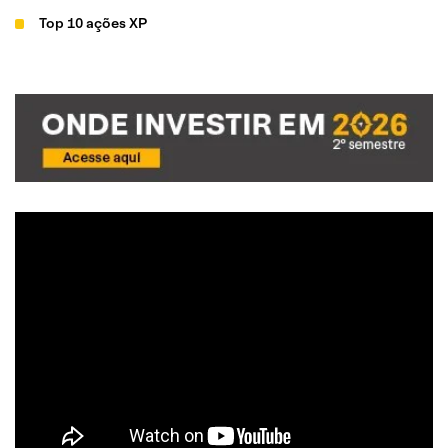
Top 10 ações XP
Top Dividendos XP
Top Small Caps XP
Carteira ESG XP