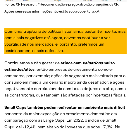
Fonte: XP Research. *Recomendação e preço-alvo são projeções da XP.
Ações sem essas informações não estão sob a cobertura XP.
Com uma trajetória de política fiscal ainda bastante incerta, mas
com sinais negativos até agora, devemos continuar a ver
volatilidade nos mercados, e, portanto, preferimos um
posicionamento mais defensivo.
Continuamos a não gostar de
ativos com
valuations
muito
esticados/altos
, então empresas de crescimento como e-
commerce, por exemplo; ações do segmento mais voltado para o
consumo em meio a um cenário macro ainda desafiador; e ações
negativamente correlacionada com taxas de juros em alta, como
as construtoras, que também são afetadas por incertezas fiscais.
Small Caps também podem enfrentar um ambiente mais difícil
por conta da maior exposição ao crescimento doméstico em
comparação com as Large Caps. Em 2022, o índice de Small
Caps
cai -12,4%, bem abaixo do Ibovespa que sobe +7,3%.
No