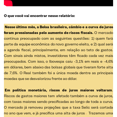
O que você vai encontrar nesse relatório:
Nesse último mês, a Bolsa brasileira, câmbio e a curva de juros
foram pressionadas pelo aumento de riscos fiscais.
O mercado
continua preocupado com as seguintes questões: 1) quem fará
parte da equipe econômica do novo governo eleito, e 2) qual será
a agenda fiscal, principalmente, em relação ao teto de gastos.
Com sinais ainda mistos, investidores têm ficado cada vez mais
preocupados. Com isso, o Ibovespa caiu -3,1% em reais e -4,6%
em dólares, bem abaixo das bolsas globais que tiveram forte alta
de 7,6%. O Real também foi a única moeda dentre as principais
moedas que se desvalorizou frente ao dólar.
Em política monetária, riscos de juros maiores voltaram
.
Riscos de gastos maiores tem afetado também a curva de juros,
com taxas maiores sendo precificadas ao longo de toda a curva.
O mercado já removeu projeções que a taxa Selic será cortada
no ano que vem, e já precifica uma alta de juros
.
Trazemos uma