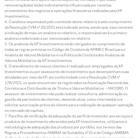
remuneração(es) é(são) indiretamente influenciada por receitas
provenientes dos negócios e operações financeiras realizadas pela XP
Investimentos.
O analista responsável pelo conteúdo deste relatório e pelo cumprimento
da Resolução CVM nº 20/2021 está indicado acima, sendo que, caso constem
a indicação de mais um analista no relatório, o responsável será o primeiro
analista credenciado a ser mencionado no relatório.
Os analistas da XP Investimentos estão obrigados ao cumprimento de
todas as regras previstas no Código de Conduta da APIMEC Brasil para o
Analista de Valores Mobiliários e na Política de Conduta dos Analistas de
Valores Mobiliários da XP Investimentos.
O atendimento de nossos clientes é realizado por empregados da XP
Investimentos ou por assessores de investimento que desempenham suas
atividades por meio da XP, em conformidade com a Resolução CVM nº
178/2023, os quais encontram-se registrados na Associação Nacional das
Corretoras e Distribuidoras de Títulos e Valores Mobiliários – ANCORD. O
assessor de investimento não pode realizar consultoria, administração ou
gestão de patrimônio de clientes, devendo atuar como intermediário e
solicitar autorização prévia do cliente para a realização de qualquer operação
no mercado de capitais.
Para fins de verificação da adequação do perfil do investidor aos serviços e
produtos de investimento oferecidos pela XP Investimentos, utilizamos a
metodologia de adequação dos produtos por portfólio, nos termos das
Regras e Procedimentos ANBIMA de Suitability nº 01 e do Código ANBIMA