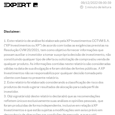
09/12/2022 09:00:59
1 minuto de leitura
Disclaimer:
Este relatório de análise foi elaborado pela XP Investimentos CCTVM S.A.
(“XP Investimentos ou XP”) de acordo com todas as exigências previstas na
Resolução CVM 20/2021, tem como objetivo fornecer informações que
possam auxiliar o investidor a tomar sua própria decisão de investimento, não
constituindo qualquer tipo de oferta ou solicitação de compra e/ou venda de
qualquer produto. As informações contidas neste relatório são consideradas
válidas na data de sua divulgação e foram obtidas de fontes públicas. A XP
Investimentos não se responsabiliza por qualquer decisão tomada pelo
cliente com base no presente relatório.
Este relatório foi elaborado considerando a classificação de risco dos
produtos de modo a gerar resultados de alocação para cada perfil de
investidor.
O(s) signatário(s) deste relatório declara(m) que as recomendações
refletem única e exclusivamente suas análises e opiniões pessoais, que
foram produzidas de forma independente, inclusive em relação à XP
Investimentos e que estão sujeitas a modificações sem aviso prévio em
decorrência de alterações nas condições de mercado, e que sua(s)