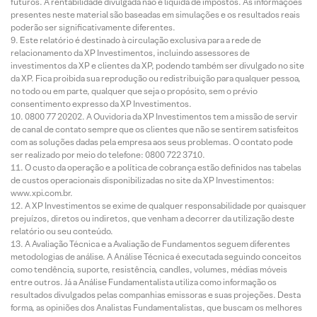
futuros. A rentabilidade divulgada não é líquida de impostos. As informações
presentes neste material são baseadas em simulações e os resultados reais
poderão ser significativamente diferentes.
Este relatório é destinado à circulação exclusiva para a rede de
relacionamento da XP Investimentos, incluindo assessores de
investimentos da XP e clientes da XP, podendo também ser divulgado no site
da XP. Fica proibida sua reprodução ou redistribuição para qualquer pessoa,
no todo ou em parte, qualquer que seja o propósito, sem o prévio
consentimento expresso da XP Investimentos.
0800 77 20202. A Ouvidoria da XP Investimentos tem a missão de servir
de canal de contato sempre que os clientes que não se sentirem satisfeitos
com as soluções dadas pela empresa aos seus problemas. O contato pode
ser realizado por meio do telefone: 0800 722 3710.
O custo da operação e a política de cobrança estão definidos nas tabelas
de custos operacionais disponibilizadas no site da XP Investimentos:
www.xpi.com.br.
A XP Investimentos se exime de qualquer responsabilidade por quaisquer
prejuízos, diretos ou indiretos, que venham a decorrer da utilização deste
relatório ou seu conteúdo.
A Avaliação Técnica e a Avaliação de Fundamentos seguem diferentes
metodologias de análise. A Análise Técnica é executada seguindo conceitos
como tendência, suporte, resistência, candles, volumes, médias móveis
entre outros. Já a Análise Fundamentalista utiliza como informação os
resultados divulgados pelas companhias emissoras e suas projeções. Desta
forma, as opiniões dos Analistas Fundamentalistas, que buscam os melhores