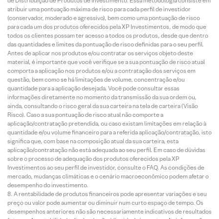
de Distribuição de Produtos de Investimento. Essa metodologia consiste em
atribuir uma pontuação máxima de risco para cada perfil de investidor
(conservador, moderado e agressivo), bem como uma pontuação de risco
para cada um dos produtos oferecidos pela XP Investimentos, de modo que
todos os clientes possam ter acesso a todos os produtos, desde que dentro
das quantidades e limites da pontuação de risco definidas para o seu perfil.
Antes de aplicar nos produtos e/ou contratar os serviços objeto deste
material, é importante que você verifique se a sua pontuação de risco atual
comporta a aplicação nos produtos e/ou a contratação dos serviços em
questão, bem como se há limitações de volume, concentração e/ou
quantidade para a aplicação desejada. Você pode consultar essas
informações diretamente no momento da transmissão da sua ordem ou,
ainda, consultando o risco geral da sua carteira na tela de carteira (Visão
Risco). Caso a sua pontuação de risco atual não comporte a
aplicação/contratação pretendida, ou caso existam limitações em relação à
quantidade e/ou volume financeiro para a referida aplicação/contratação, isto
significa que, com base na composição atual da sua carteira, esta
aplicação/contratação não está adequada ao seu perfil. Em caso de dúvidas
sobre o processo de adequação dos produtos oferecidos pela XP
Investimentos ao seu perfil de investidor, consulte o FAQ. As condições de
mercado, mudanças climáticas e o cenário macroeconômico podem afetar o
desempenho do investimento.
A rentabilidade de produtos financeiros pode apresentar variações e seu
preço ou valor pode aumentar ou diminuir num curto espaço de tempo. Os
desempenhos anteriores não são necessariamente indicativos de resultados