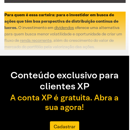
Para quem é essa carteira: para o investidor em busca de
ações que têm boa perspectiva de distribuição contínua de
lucros.
O investimento em
dividendos
oferece uma alternativa
para quem busca menor volatilidade e oportunidade de criar um
fluxo de
renda recorrente
, além do crescimento do valor de
mercado do portfólio pela valorização das ações.
Conteúdo exclusivo para
clientes XP
A conta XP é gratuita. Abra a
sua agora!
Cadastrar