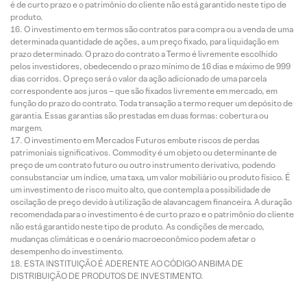
é de curto prazo e o patrimônio do cliente não está garantido neste tipo de
produto.
O investimento em termos são contratos para compra ou a venda de uma
determinada quantidade de ações, a um preço fixado, para liquidação em
prazo determinado. O prazo do contrato a Termo é livremente escolhido
pelos investidores, obedecendo o prazo mínimo de 16 dias e máximo de 999
dias corridos. O preço será o valor da ação adicionado de uma parcela
correspondente aos juros – que são fixados livremente em mercado, em
função do prazo do contrato. Toda transação a termo requer um depósito de
garantia. Essas garantias são prestadas em duas formas: cobertura ou
margem.
O investimento em Mercados Futuros embute riscos de perdas
patrimoniais significativos. Commodity é um objeto ou determinante de
preço de um contrato futuro ou outro instrumento derivativo, podendo
consubstanciar um índice, uma taxa, um valor mobiliário ou produto físico. É
um investimento de risco muito alto, que contempla a possibilidade de
oscilação de preço devido à utilização de alavancagem financeira. A duração
recomendada para o investimento é de curto prazo e o patrimônio do cliente
não está garantido neste tipo de produto. As condições de mercado,
mudanças climáticas e o cenário macroeconômico podem afetar o
desempenho do investimento.
ESTA INSTITUIÇÃO É ADERENTE AO CÓDIGO ANBIMA DE
DISTRIBUIÇÃO DE PRODUTOS DE INVESTIMENTO.