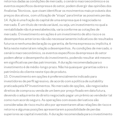
retornos dadas as condições de mercado, o cenário macroeconômico e os
eventos específicos da empresa e do setor, podem divergir das opiniões dos
Analistas Técnicos, que visam identificar os movimentos mais prováveis dos
preços dos ativos, com utilização de “stops” para limitar as possíveis perdas.
Ação é uma fração do capital de uma empresa que é negociada no
mercado. É um título de renda variável, ou seja, um investimento no qual a
rentabilidade não é preestabelecida, varia conforme as cotações de
mercado. O investimento em ações é um investimento de alto risco e os
desempenhos anteriores não são necessariamente indicativos de resultados
futuros e nenhuma declaração ou garantia, de forma expressa ou implícita, é
feita neste material em relação a desempenhos. As condições de mercado, o
cenário macroeconômico, os eventos específicos da empresa e do setor
podem afetar o desempenho do investimento, podendo resultar até mesmo
em significativas perdas patrimoniais. A duração recomendada para o
investimento é de médio-longo prazo. Não há quaisquer garantias sobre o
patrimônio do cliente neste tipo de produto.
O investimento em opções é preferencialmente indicado para
investidores de perfil agressivo, de acordo com a política de suitability
praticada pela XP Investimentos. No mercado de opções, são negociados
direitos de compra ou venda de um bem por preço fixado em data futura,
devendo o adquirente do direito negociado pagar um prêmio ao vendedor tal
como num acordo seguro. As operações com esses derivativos são
consideradas de risco muito alto por apresentarem altas relações de risco e
retorno e algumas posições apresentarem a possibilidade de perdas
superiores ao capital investido. A duração recomendada para o investimento