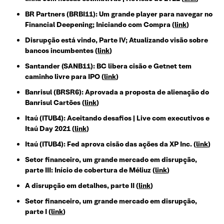
BR Partners (BRBI11): Um grande player para navegar no
Financial Deepening; Iniciando com Compra
(
link
)
Disrupção está vindo, Parte IV; Atualizando visão sobre
bancos incumbentes
(
link
)
Santander (SANB11): BC libera cisão e Getnet tem
caminho livre para IPO
(
link
)
Banrisul (BRSR6): Aprovada a proposta de alienação do
Banrisul Cartões
(
link
)
Itaú (ITUB4): Aceitando desafios | Live com executivos e
Itaú Day 2021
(
link
)
Itaú (ITUB4): Fed aprova cisão das ações da XP Inc.
(
link
)
Setor financeiro, um grande mercado em disrupção,
parte III: Início de cobertura de Méliuz
(
link
)
A disrupção em detalhes, parte II
(
link
)
Setor financeiro, um grande mercado em disrupção,
parte I
(
link
)