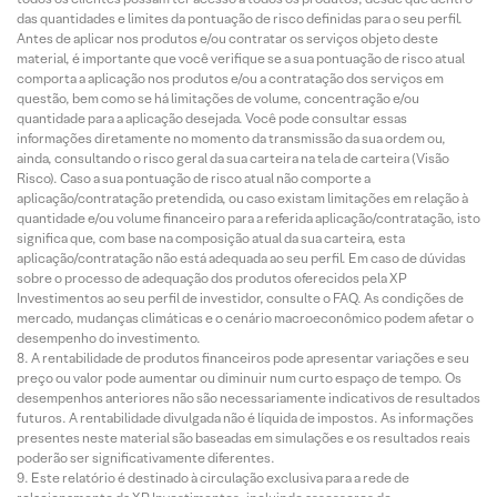
das quantidades e limites da pontuação de risco definidas para o seu perfil.
Antes de aplicar nos produtos e/ou contratar os serviços objeto deste
material, é importante que você verifique se a sua pontuação de risco atual
comporta a aplicação nos produtos e/ou a contratação dos serviços em
questão, bem como se há limitações de volume, concentração e/ou
quantidade para a aplicação desejada. Você pode consultar essas
informações diretamente no momento da transmissão da sua ordem ou,
ainda, consultando o risco geral da sua carteira na tela de carteira (Visão
Risco). Caso a sua pontuação de risco atual não comporte a
aplicação/contratação pretendida, ou caso existam limitações em relação à
quantidade e/ou volume financeiro para a referida aplicação/contratação, isto
significa que, com base na composição atual da sua carteira, esta
aplicação/contratação não está adequada ao seu perfil. Em caso de dúvidas
sobre o processo de adequação dos produtos oferecidos pela XP
Investimentos ao seu perfil de investidor, consulte o FAQ. As condições de
mercado, mudanças climáticas e o cenário macroeconômico podem afetar o
desempenho do investimento.
A rentabilidade de produtos financeiros pode apresentar variações e seu
preço ou valor pode aumentar ou diminuir num curto espaço de tempo. Os
desempenhos anteriores não são necessariamente indicativos de resultados
futuros. A rentabilidade divulgada não é líquida de impostos. As informações
presentes neste material são baseadas em simulações e os resultados reais
poderão ser significativamente diferentes.
Este relatório é destinado à circulação exclusiva para a rede de