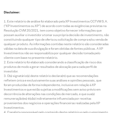
Disclaimer:
Este relatório de análise foi elaborado pela XP Investimentos CCTVM S.A.
(“XP Investimentos ou XP”) de acordo com todas as exigências previstas na
Resolução CVM 20/2021, tem como objetivo fornecer informações que
possam auxiliar o investidor a tomar sua própria decisão de investimento, não
constituindo qualquer tipo de oferta ou solicitação de compra e/ou venda de
qualquer produto. As informações contidas neste relatório são consideradas
válidas na data de sua divulgação e foram obtidas de fontes públicas. A XP
Investimentos não se responsabiliza por qualquer decisão tomada pelo
cliente com base no presente relatório.
Este relatório foi elaborado considerando a classificação de risco dos
produtos de modo a gerar resultados de alocação para cada perfil de
investidor.
O(s) signatário(s) deste relatório declara(m) que as recomendações
refletem única e exclusivamente suas análises e opiniões pessoais, que
foram produzidas de forma independente, inclusive em relação à XP
Investimentos e que estão sujeitas a modificações sem aviso prévio em
decorrência de alterações nas condições de mercado, e que sua(s)
remuneração(es) é(são) indiretamente influenciada por receitas
provenientes dos negócios e operações financeiras realizadas pela XP
Investimentos.
O analista responsável pelo conteúdo deste relatório e pelo cumprimento