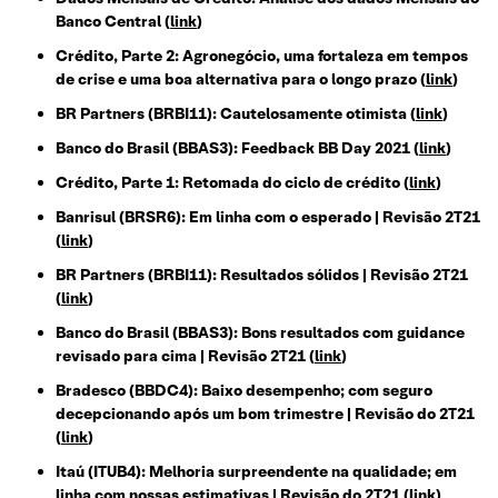
Banco Central
(
link
)
Crédito, Parte 2: Agronegócio, uma fortaleza em tempos
de crise e uma boa alternativa para o longo prazo
(
link
)
BR Partners (BRBI11): Cautelosamente otimista
(
link
)
Banco do Brasil (BBAS3): Feedback BB Day 2021
(
link
)
Crédito, Parte 1: Retomada do ciclo de crédito
(
link
)
Banrisul (BRSR6): Em linha com o esperado | Revisão 2T21
(
link
)
BR Partners (BRBI11): Resultados sólidos | Revisão 2T21
(
link
)
Banco do Brasil (BBAS3): Bons resultados com guidance
revisado para cima | Revisão 2T21
(
link
)
Bradesco (BBDC4): Baixo desempenho; com seguro
decepcionando após um bom trimestre | Revisão do 2T21
(
link
)
Itaú (ITUB4): Melhoria surpreendente na qualidade; em
linha com nossas estimativas | Revisão do 2T21
(
link
)