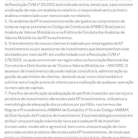
da Resolução CVM nº 20/2021 está indicado acima, sendo que, caso constem
a indicação de mais um analista no relatório, o responsável será o primeiro
analista credenciado a ser mencionado no relatório.
Os analistas da XP Investimentos estão obrigados ao cumprimento de
todas as regras previstas no Código de Conduta da APIMEC Brasil para o
Analista de Valores Mobiliários e na Política de Conduta dos Analistas de
Valores Mobiliários da XP Investimentos.
O atendimento de nossos clientes é realizado por empregados da XP
Investimentos ou por assessores de investimento que desempenham suas
atividades por meio da XP, em conformidade com a Resolução CVM nº
178/2023, os quais encontram-se registrados na Associação Nacional das
Corretoras e Distribuidoras de Títulos e Valores Mobiliários – ANCORD. O
assessor de investimento não pode realizar consultoria, administração ou
gestão de patrimônio de clientes, devendo atuar como intermediário e
solicitar autorização prévia do cliente para a realização de qualquer operação
no mercado de capitais.
Para fins de verificação da adequação do perfil do investidor aos serviços e
produtos de investimento oferecidos pela XP Investimentos, utilizamos a
metodologia de adequação dos produtos por portfólio, nos termos das
Regras e Procedimentos ANBIMA de Suitability nº 01 e do Código ANBIMA
de Distribuição de Produtos de Investimento. Essa metodologia consiste em
atribuir uma pontuação máxima de risco para cada perfil de investidor
(conservador, moderado e agressivo), bem como uma pontuação de risco
para cada um dos produtos oferecidos pela XP Investimentos, de modo que
todos os clientes possam ter acesso a todos os produtos, desde que dentro