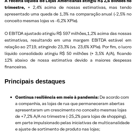
A receita líquida de Lojas Americanas atingiu R$ 2,6 bilhões no
trimestre,
+ 2,4% acima de nossas estimativas, mas tendo
apresentado uma queda de 1,3% na comparação anual (-2,5% no
conceito mesmas lojas vs -6,2% XPIe).
O EBITDA ajustado atingiu R$ 597 milhões,1,2% acima das nossas
estimativas, resultando em uma margem EBITDA estável em
relação ao 2T19, atingindo 23,3% (vs. 23,6% XPIe). Por fim, o lucro
líquido consolidado atingiu R$ 50 milhões (+ 3,5% A/A), ficando
12% abaixo de nossa estimativa devido a maiores despesas
financeiras.
Principais destaques
Contínua resiliência em meio à pandemia:
De acordo com
a companhia, as lojas de rua que permaneceram abertas
apresentaram um crescimento no conceito mesmas lojas
de +7,2% A/A no trimestre (-25,2% para lojas de shopping),
em parte impulsionado pelas iniciativas de multicanalidade
e ajuste de sortimento de produto nas lojas;