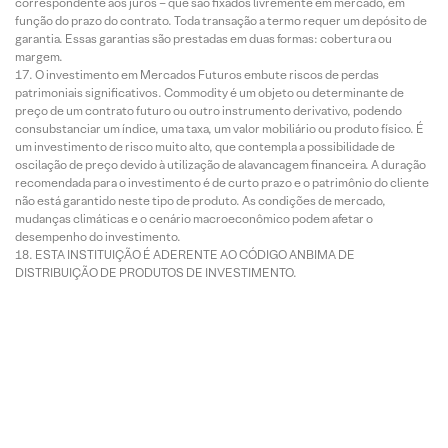
correspondente aos juros – que são fixados livremente em mercado, em
função do prazo do contrato. Toda transação a termo requer um depósito de
garantia. Essas garantias são prestadas em duas formas: cobertura ou
margem.
O investimento em Mercados Futuros embute riscos de perdas
patrimoniais significativos. Commodity é um objeto ou determinante de
preço de um contrato futuro ou outro instrumento derivativo, podendo
consubstanciar um índice, uma taxa, um valor mobiliário ou produto físico. É
um investimento de risco muito alto, que contempla a possibilidade de
oscilação de preço devido à utilização de alavancagem financeira. A duração
recomendada para o investimento é de curto prazo e o patrimônio do cliente
não está garantido neste tipo de produto. As condições de mercado,
mudanças climáticas e o cenário macroeconômico podem afetar o
desempenho do investimento.
ESTA INSTITUIÇÃO É ADERENTE AO CÓDIGO ANBIMA DE
DISTRIBUIÇÃO DE PRODUTOS DE INVESTIMENTO.