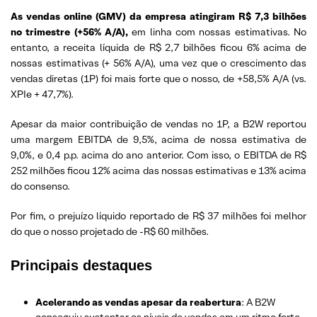
As vendas online (GMV) da empresa atingiram R$ 7,3 bilhões
no trimestre (+56% A/A),
em linha com nossas estimativas. No
entanto, a receita líquida de R$ 2,7 bilhões ficou 6% acima de
nossas estimativas (+ 56% A/A), uma vez que o crescimento das
vendas diretas (1P) foi mais forte que o nosso, de +58,5% A/A (vs.
XPIe + 47,7%).
Apesar da maior contribuição de vendas no 1P, a B2W reportou
uma margem EBITDA de 9,5%, acima de nossa estimativa de
9,0%, e 0,4 p.p. acima do ano anterior. Com isso, o EBITDA de R$
252 milhões ficou 12% acima das nossas estimativas e 13% acima
do consenso.
Por fim, o prejuízo líquido reportado de R$ 37 milhões foi melhor
do que o nosso projetado de -R$ 60 milhões.
Principais destaques
Acelerando as vendas apesar da reabertura
: A B2W
conseguiu sustentar os níveis de vendas em um ritmo forte,