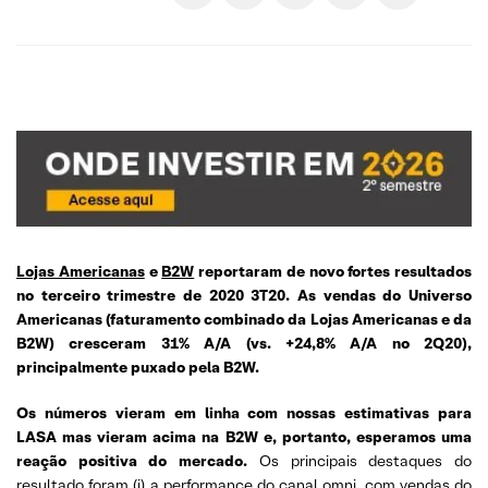
Lojas Americanas
e
B2W
reportaram de novo fortes resultados
no terceiro trimestre de 2020 3T20.
As vendas do Universo
Americanas (faturamento combinado da Lojas Americanas e da
B2W) cresceram 31% A/A (vs. +24,8% A/A no 2Q20),
principalmente puxado pela B2W.
Os números vieram em linha com nossas estimativas para
LASA mas vieram acima na B2W e, portanto, esperamos uma
reação positiva do mercado.
Os principais destaques do
resultado foram (i) a performance do canal omni, com vendas do