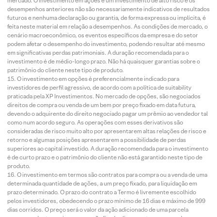
mercado. O investimento em ações é um investimento de alto risco e os
desempenhos anteriores não são necessariamente indicativos de resultados
futuros e nenhuma declaração ou garantia, de forma expressa ou implícita, é
feita neste material em relação a desempenhos. As condições de mercado, o
cenário macroeconômico, os eventos específicos da empresa e do setor
podem afetar o desempenho do investimento, podendo resultar até mesmo
em significativas perdas patrimoniais. A duração recomendada para o
investimento é de médio-longo prazo. Não há quaisquer garantias sobre o
patrimônio do cliente neste tipo de produto.
O investimento em opções é preferencialmente indicado para
investidores de perfil agressivo, de acordo com a política de suitability
praticada pela XP Investimentos. No mercado de opções, são negociados
direitos de compra ou venda de um bem por preço fixado em data futura,
devendo o adquirente do direito negociado pagar um prêmio ao vendedor tal
como num acordo seguro. As operações com esses derivativos são
consideradas de risco muito alto por apresentarem altas relações de risco e
retorno e algumas posições apresentarem a possibilidade de perdas
superiores ao capital investido. A duração recomendada para o investimento
é de curto prazo e o patrimônio do cliente não está garantido neste tipo de
produto.
O investimento em termos são contratos para compra ou a venda de uma
determinada quantidade de ações, a um preço fixado, para liquidação em
prazo determinado. O prazo do contrato a Termo é livremente escolhido
pelos investidores, obedecendo o prazo mínimo de 16 dias e máximo de 999
dias corridos. O preço será o valor da ação adicionado de uma parcela