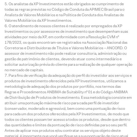
Os analistas da XP Investimentos estão obrigados ao cumprimento de
todas as regras previstas no Código de Conduta da APIMEC Brasil para o
Analista de Valores Mobiliários e na Política de Conduta dos Analistas de
Valores Mobiliários da XP Investimentos.
O atendimento de nossos clientes é realizado por empregados da XP
Investimentos ou por assessores de investimento que desempenham suas
atividades por meio da XP, em conformidade com a Resolução CVM nº
178/2023, os quais encontram-se registrados na Associação Nacional das
Corretoras e Distribuidoras de Títulos e Valores Mobiliários – ANCORD. O
assessor de investimento não pode realizar consultoria, administração ou
gestão de patrimônio de clientes, devendo atuar como intermediário e
solicitar autorização prévia do cliente para a realização de qualquer operação
no mercado de capitais.
Para fins de verificação da adequação do perfil do investidor aos serviços e
produtos de investimento oferecidos pela XP Investimentos, utilizamos a
metodologia de adequação dos produtos por portfólio, nos termos das
Regras e Procedimentos ANBIMA de Suitability nº 01 e do Código ANBIMA
de Distribuição de Produtos de Investimento. Essa metodologia consiste em
atribuir uma pontuação máxima de risco para cada perfil de investidor
(conservador, moderado e agressivo), bem como uma pontuação de risco
para cada um dos produtos oferecidos pela XP Investimentos, de modo que
todos os clientes possam ter acesso a todos os produtos, desde que dentro
das quantidades e limites da pontuação de risco definidas para o seu perfil.
Antes de aplicar nos produtos e/ou contratar os serviços objeto deste
material, é importante que você verifique se a sua pontuação de risco atual