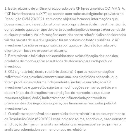
Este relatório de análise foi elaborado pela XP Investimentos CCTVM S.A.
(“XP Investimentos ou XP”) de acordo com todas as exigências previstas na
Resolução CVM 20/2021, tem como objetivo fornecer informações que
possam auxiliar o investidor a tomar sua própria decisão de investimento, não
constituindo qualquer tipo de oferta ou solicitação de compra e/ou venda de
qualquer produto. As informações contidas neste relatório são consideradas
válidas na data de sua divulgação e foram obtidas de fontes públicas. A XP
Investimentos não se responsabiliza por qualquer decisão tomada pelo
cliente com base no presente relatório.
Este relatório foi elaborado considerando a classificação de risco dos
produtos de modo a gerar resultados de alocação para cada perfil de
investidor.
O(s) signatário(s) deste relatório declara(m) que as recomendações
refletem única e exclusivamente suas análises e opiniões pessoais, que
foram produzidas de forma independente, inclusive em relação à XP
Investimentos e que estão sujeitas a modificações sem aviso prévio em
decorrência de alterações nas condições de mercado, e que sua(s)
remuneração(es) é(são) indiretamente influenciada por receitas
provenientes dos negócios e operações financeiras realizadas pela XP
Investimentos.
O analista responsável pelo conteúdo deste relatório e pelo cumprimento
da Resolução CVM nº 20/2021 está indicado acima, sendo que, caso constem
a indicação de mais um analista no relatório, o responsável será o primeiro
analista credenciado a ser mencionado no relatório.