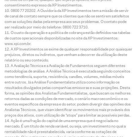
consentimento expresso da XP Investimentos.
0800 77 20202. A Ouvidoria da XP Investimentos tem a missão de servir
de canal de contato sempre que os clientes que não se sentirem satisfeitos
com as soluções dadas pela empresa aos seus problemas. O contato pode
ser realizado por meio do telefone: 0800 722 3710.
O custo da operação e a política de cobrança estão definidos nas tabelas
de custos operacionais disponibilizadas no site da XP Investimentos:
www.xpi.com.br.
A XP Investimentos se exime de qualquer responsabilidade por quaisquer
prejuízos, diretos ou indiretos, que venham a decorrer da utilização deste
relatório ou seu conteúdo.
A Avaliação Técnica e a Avaliação de Fundamentos seguem diferentes
metodologias de análise. A Análise Técnica é executada seguindo conceitos
como tendência, suporte, resistência, candles, volumes, médias móveis
entre outros. Já a Análise Fundamentalista utiliza como informação os
resultados divulgados pelas companhias emissoras e suas projeções. Desta
forma, as opiniões dos Analistas Fundamentalistas, que buscam os melhores
retornos dadas as condições de mercado, o cenário macroeconômico e os
eventos específicos da empresa e do setor, podem divergir das opiniões dos
Analistas Técnicos, que visam identificar os movimentos mais prováveis dos
preços dos ativos, com utilização de “stops” para limitar as possíveis perdas.
Ação é uma fração do capital de uma empresa que é negociada no
mercado. É um título de renda variável, ou seja, um investimento no qual a
rentabilidade não é preestabelecida, varia conforme as cotações de