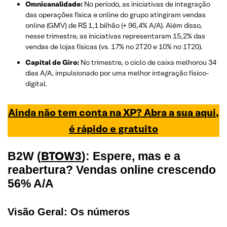
Omnicanalidade:
No período, as iniciativas de integração
das operações física e online do grupo atingiram vendas
online (GMV) de R$ 1,1 bilhão (+ 96,4% A/A). Além disso,
nesse trimestre, as iniciativas representaram 15,2% das
vendas de lojas físicas (vs. 17% no 2T20 e 10% no 1T20).
Capital de Giro:
No trimestre, o ciclo de caixa melhorou 34
dias A/A, impulsionado por uma melhor integração físico-
digital.
Ainda não tem conta na XP? Abra a sua aqui,
é rápido e gratuito
BTOW3
B2W (
): Espere, mas e a
reabertura? Vendas online crescendo
56% A/A
Visão Geral: Os números