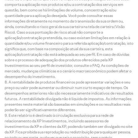
comporta a aplicação nos produtos e/ou a contratação dos serviços em
questão, bem como se há limitações de volume, concentração e/ou
quantidade para a aplicação desejada. Você pode consultar essas
informações diretamente no momento da transmissão da sua ordem ou,
ainda, consultando o risco geral da sua carteira na tela de carteira (Visão
Risco). Caso a sua pontuação de risco atual não comporte a
aplicação/contratação pretendida, ou caso existam limitações em relação à
quantidade e/ou volume financeiro para a referida aplicação/contratação, isto
significa que, com base na composição atual da sua carteira, esta
aplicação/contratação não está adequada ao seu perfil. Em caso de dúvidas
sobre o processo de adequação dos produtos oferecidos pela XP
Investimentos ao seu perfil de investidor, consulte o FAQ. As condições de
mercado, mudanças climáticas e o cenário macroeconômico podem afetar o
desempenho do investimento.
A rentabilidade de produtos financeiros pode apresentar variações e seu
preço ou valor pode aumentar ou diminuir num curto espaço de tempo. Os
desempenhos anteriores não são necessariamente indicativos de resultados
futuros. A rentabilidade divulgada não é líquida de impostos. As informações
presentes neste material são baseadas em simulações e os resultados reais
poderão ser significativamente diferentes.
Este relatório é destinado à circulação exclusiva para a rede de
relacionamento da XP Investimentos, incluindo assessores de
investimentos da XP e clientes da XP, podendo também ser divulgado no site
da XP. Fica proibida sua reprodução ou redistribuição para qualquer pessoa,
no todo ou em parte, qualquer que seja o propósito, sem o prévio