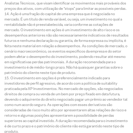
Analistas Técnicos, que visam identificar os movimentos mais prováveis dos
preços dos ativos, com utilização de “stops” para limitar as possíveis perdas.
Ação é uma fração do capital de uma empresa que é negociada no
mercado. É um título de renda variável, ou seja, um investimento no qual a
rentabilidade não é preestabelecida, varia conforme as cotações de
mercado. O investimento em ações é um investimento de alto risco e os
desempenhos anteriores não são necessariamente indicativos de resultados
futuros e nenhuma declaração ou garantia, de forma expressa ou implícita, é
feita neste material em relação a desempenhos. As condições de mercado, o
cenário macroeconômico, os eventos específicos da empresa e do setor
podem afetar o desempenho do investimento, podendo resultar até mesmo
em significativas perdas patrimoniais. A duração recomendada para o
investimento é de médio-longo prazo. Não há quaisquer garantias sobre o
patrimônio do cliente neste tipo de produto.
O investimento em opções é preferencialmente indicado para
investidores de perfil agressivo, de acordo com a política de suitability
praticada pela XP Investimentos. No mercado de opções, são negociados
direitos de compra ou venda de um bem por preço fixado em data futura,
devendo o adquirente do direito negociado pagar um prêmio ao vendedor tal
como num acordo seguro. As operações com esses derivativos são
consideradas de risco muito alto por apresentarem altas relações de risco e
retorno e algumas posições apresentarem a possibilidade de perdas
superiores ao capital investido. A duração recomendada para o investimento
é de curto prazo e o patrimônio do cliente não está garantido neste tipo de
produto.