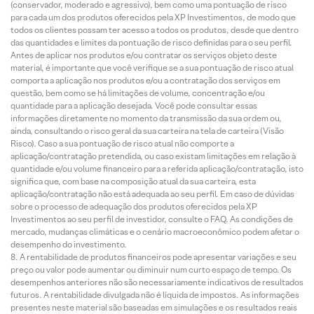
(conservador, moderado e agressivo), bem como uma pontuação de risco
para cada um dos produtos oferecidos pela XP Investimentos, de modo que
todos os clientes possam ter acesso a todos os produtos, desde que dentro
das quantidades e limites da pontuação de risco definidas para o seu perfil.
Antes de aplicar nos produtos e/ou contratar os serviços objeto deste
material, é importante que você verifique se a sua pontuação de risco atual
comporta a aplicação nos produtos e/ou a contratação dos serviços em
questão, bem como se há limitações de volume, concentração e/ou
quantidade para a aplicação desejada. Você pode consultar essas
informações diretamente no momento da transmissão da sua ordem ou,
ainda, consultando o risco geral da sua carteira na tela de carteira (Visão
Risco). Caso a sua pontuação de risco atual não comporte a
aplicação/contratação pretendida, ou caso existam limitações em relação à
quantidade e/ou volume financeiro para a referida aplicação/contratação, isto
significa que, com base na composição atual da sua carteira, esta
aplicação/contratação não está adequada ao seu perfil. Em caso de dúvidas
sobre o processo de adequação dos produtos oferecidos pela XP
Investimentos ao seu perfil de investidor, consulte o FAQ. As condições de
mercado, mudanças climáticas e o cenário macroeconômico podem afetar o
desempenho do investimento.
A rentabilidade de produtos financeiros pode apresentar variações e seu
preço ou valor pode aumentar ou diminuir num curto espaço de tempo. Os
desempenhos anteriores não são necessariamente indicativos de resultados
futuros. A rentabilidade divulgada não é líquida de impostos. As informações
presentes neste material são baseadas em simulações e os resultados reais