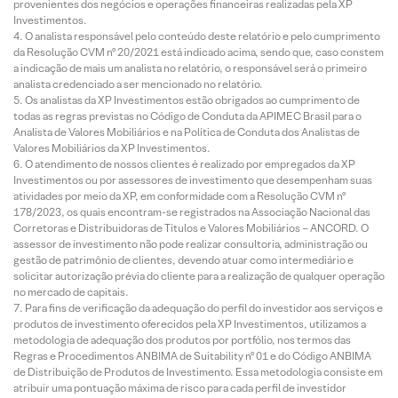
provenientes dos negócios e operações financeiras realizadas pela XP
Investimentos.
O analista responsável pelo conteúdo deste relatório e pelo cumprimento
da Resolução CVM nº 20/2021 está indicado acima, sendo que, caso constem
a indicação de mais um analista no relatório, o responsável será o primeiro
analista credenciado a ser mencionado no relatório.
Os analistas da XP Investimentos estão obrigados ao cumprimento de
todas as regras previstas no Código de Conduta da APIMEC Brasil para o
Analista de Valores Mobiliários e na Política de Conduta dos Analistas de
Valores Mobiliários da XP Investimentos.
O atendimento de nossos clientes é realizado por empregados da XP
Investimentos ou por assessores de investimento que desempenham suas
atividades por meio da XP, em conformidade com a Resolução CVM nº
178/2023, os quais encontram-se registrados na Associação Nacional das
Corretoras e Distribuidoras de Títulos e Valores Mobiliários – ANCORD. O
assessor de investimento não pode realizar consultoria, administração ou
gestão de patrimônio de clientes, devendo atuar como intermediário e
solicitar autorização prévia do cliente para a realização de qualquer operação
no mercado de capitais.
Para fins de verificação da adequação do perfil do investidor aos serviços e
produtos de investimento oferecidos pela XP Investimentos, utilizamos a
metodologia de adequação dos produtos por portfólio, nos termos das
Regras e Procedimentos ANBIMA de Suitability nº 01 e do Código ANBIMA
de Distribuição de Produtos de Investimento. Essa metodologia consiste em
atribuir uma pontuação máxima de risco para cada perfil de investidor