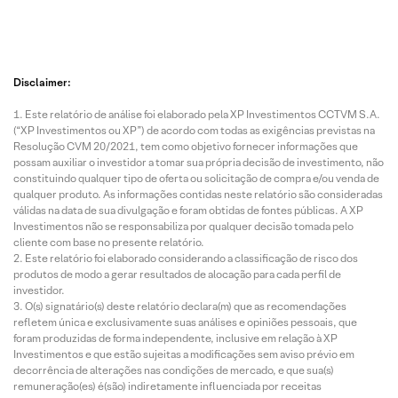
Disclaimer:
Este relatório de análise foi elaborado pela XP Investimentos CCTVM S.A.
(“XP Investimentos ou XP”) de acordo com todas as exigências previstas na
Resolução CVM 20/2021, tem como objetivo fornecer informações que
possam auxiliar o investidor a tomar sua própria decisão de investimento, não
constituindo qualquer tipo de oferta ou solicitação de compra e/ou venda de
qualquer produto. As informações contidas neste relatório são consideradas
válidas na data de sua divulgação e foram obtidas de fontes públicas. A XP
Investimentos não se responsabiliza por qualquer decisão tomada pelo
cliente com base no presente relatório.
Este relatório foi elaborado considerando a classificação de risco dos
produtos de modo a gerar resultados de alocação para cada perfil de
investidor.
O(s) signatário(s) deste relatório declara(m) que as recomendações
refletem única e exclusivamente suas análises e opiniões pessoais, que
foram produzidas de forma independente, inclusive em relação à XP
Investimentos e que estão sujeitas a modificações sem aviso prévio em
decorrência de alterações nas condições de mercado, e que sua(s)
remuneração(es) é(são) indiretamente influenciada por receitas