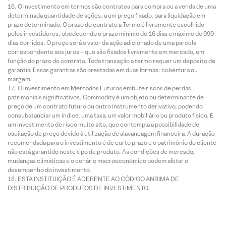
O investimento em termos são contratos para compra ou a venda de uma
determinada quantidade de ações, a um preço fixado, para liquidação em
prazo determinado. O prazo do contrato a Termo é livremente escolhido
pelos investidores, obedecendo o prazo mínimo de 16 dias e máximo de 999
dias corridos. O preço será o valor da ação adicionado de uma parcela
correspondente aos juros – que são fixados livremente em mercado, em
função do prazo do contrato. Toda transação a termo requer um depósito de
garantia. Essas garantias são prestadas em duas formas: cobertura ou
margem.
O investimento em Mercados Futuros embute riscos de perdas
patrimoniais significativos. Commodity é um objeto ou determinante de
preço de um contrato futuro ou outro instrumento derivativo, podendo
consubstanciar um índice, uma taxa, um valor mobiliário ou produto físico. É
um investimento de risco muito alto, que contempla a possibilidade de
oscilação de preço devido à utilização de alavancagem financeira. A duração
recomendada para o investimento é de curto prazo e o patrimônio do cliente
não está garantido neste tipo de produto. As condições de mercado,
mudanças climáticas e o cenário macroeconômico podem afetar o
desempenho do investimento.
ESTA INSTITUIÇÃO É ADERENTE AO CÓDIGO ANBIMA DE
DISTRIBUIÇÃO DE PRODUTOS DE INVESTIMENTO.