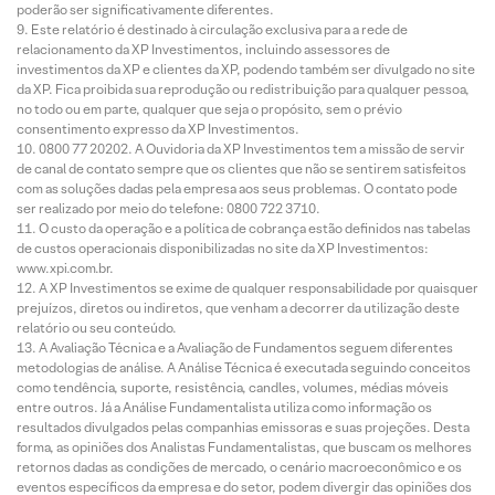
poderão ser significativamente diferentes.
Este relatório é destinado à circulação exclusiva para a rede de
relacionamento da XP Investimentos, incluindo assessores de
investimentos da XP e clientes da XP, podendo também ser divulgado no site
da XP. Fica proibida sua reprodução ou redistribuição para qualquer pessoa,
no todo ou em parte, qualquer que seja o propósito, sem o prévio
consentimento expresso da XP Investimentos.
0800 77 20202. A Ouvidoria da XP Investimentos tem a missão de servir
de canal de contato sempre que os clientes que não se sentirem satisfeitos
com as soluções dadas pela empresa aos seus problemas. O contato pode
ser realizado por meio do telefone: 0800 722 3710.
O custo da operação e a política de cobrança estão definidos nas tabelas
de custos operacionais disponibilizadas no site da XP Investimentos:
www.xpi.com.br.
A XP Investimentos se exime de qualquer responsabilidade por quaisquer
prejuízos, diretos ou indiretos, que venham a decorrer da utilização deste
relatório ou seu conteúdo.
A Avaliação Técnica e a Avaliação de Fundamentos seguem diferentes
metodologias de análise. A Análise Técnica é executada seguindo conceitos
como tendência, suporte, resistência, candles, volumes, médias móveis
entre outros. Já a Análise Fundamentalista utiliza como informação os
resultados divulgados pelas companhias emissoras e suas projeções. Desta
forma, as opiniões dos Analistas Fundamentalistas, que buscam os melhores
retornos dadas as condições de mercado, o cenário macroeconômico e os
eventos específicos da empresa e do setor, podem divergir das opiniões dos