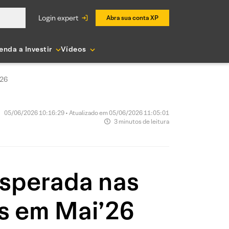
login expert
Abra sua conta XP
enda a Investir
Vídeos
’26
05/06/2026 10:16:29 • Atualizado em 05/06/2026 11:05:01
3 minutos de leitura
esperada nas
s em Mai’26