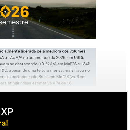
ecialmente liderada pela melhora dos volumes
A/A e -7% A/A no acumulado de 2026, em USD),
tinuam se destacando (+91% A/A em Mai’26 e +34%
T&D, apesar de uma leitura mensal mais fraca no
aves exportadas pelo Brasil em Mai’26 (vs. 3 em
ara atingir nossa estimativa XPe de 18.
 XP
ra!