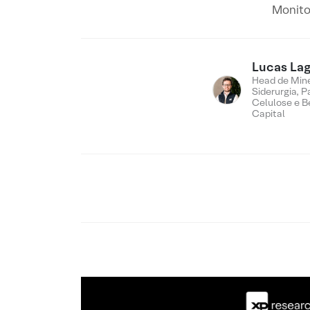
Monitor
Lucas Lag
Head de Min
Siderurgia, P
Celulose e B
Capital