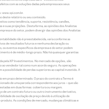
isfeitos com as soluções dadas pela empresa aos seus
s: www.xpi.com.br.
ão deste relatório ou seu conteúdo.
eitos como tendência, suporte, resistência, candles,
s e suas projeções. Desta forma, as opiniões dos Analistas
presa e do setor, podem divergir das opiniões dos Analistas
entabilidade não é preestabelecida, varia conforme as
ivos de resultados futuros e nenhuma declaração ou
co, os eventos específicos da empresa e do setor podem
timento é de médio-longo prazo. Não há quaisquer garantias
icada pela XP Investimentos. No mercado de opções, são
mio ao vendedor tal como num acordo seguro. As operações
a possibilidade de perdas superiores ao capital investido. A
ão em prazo determinado. O prazo do contrato a Termo é
icionado de uma parcela correspondente aos juros – que são
prestadas em duas formas: cobertura ou margem.
o de um contrato futuro ou outro instrumento derivativo,
bilidade de oscilação de preço devido à utilização de
de produto. As condições de mercado, mudanças climáticas e