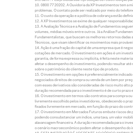
0800 77 20202. A Ouvidoria da XP Investimentos tem a mi
problemas. O contato pode ser realizado por meio do telefon
O custo da operação e a política de cobrança estão defini
A XP Investimentos se exime de qualquer responsabilidade
A Avaliação Técnica e a Avaliação de Fundamentos seguem
volumes, médias móveis entre outros. Já a Análise Fundament
Fundamentalistas, que buscam os melhores retornos dadas as
Técnicos, que visam identificar os movimentos mais prováveis 
Ação é uma fração do capital de uma empresa que é negoci
cotações de mercado. O investimento em ações é um investi
garantia, de forma expressa ou implícita, é feita neste ma
afetar o desempenho do investimento, podendo resultar até 
sobre o patrimônio do cliente neste tipo de produto.
O investimento em opções é preferencialmente indicado pa
negociados direitos de compra ou venda de um bem por preço
com esses derivativos são consideradas de risco muito alto p
duração recomendada para o investimento é de curto prazo e 
O investimento em termos são contratos para compra ou a
livremente escolhido pelos investidores, obedecendo o prazo
fixados livremente em mercado, em função do prazo do contr
O investimento em Mercados Futuros embute riscos de pe
podendo consubstanciar um índice, uma taxa, um valor mobiliá
alavancagem financeira. A duração recomendada para o invest
o cenário macroeconômico podem afetar o desempenho do i