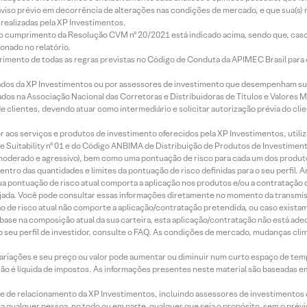
aviso prévio em decorrência de alterações nas condições de mercado, e que sua(s)
realizadas pela XP Investimentos.
lo cumprimento da Resolução CVM nº 20/2021 está indicado acima, sendo que, caso 
onado no relatório.
imento de todas as regras previstas no Código de Conduta da APIMEC Brasil para o 
ados da XP Investimentos ou por assessores de investimento que desempenham sua
os na Associação Nacional das Corretoras e Distribuidoras de Títulos e Valores 
de clientes, devendo atuar como intermediário e solicitar autorização prévia do cl
idor aos serviços e produtos de investimento oferecidos pela XP Investimentos, uti
 Suitability nº 01 e do Código ANBIMA de Distribuição de Produtos de Investimen
r, moderado e agressivo), bem como uma pontuação de risco para cada um dos produ
ntro das quantidades e limites da pontuação de risco definidas para o seu perfil. A
 sua pontuação de risco atual comporta a aplicação nos produtos e/ou a contratação
jada. Você pode consultar essas informações diretamente no momento da transmissã
ação de risco atual não comporte a aplicação/contratação pretendida, ou caso exista
m base na composição atual da sua carteira, esta aplicação/contratação não está ad
 seu perfil de investidor, consulte o FAQ. As condições de mercado, mudanças cl
 variações e seu preço ou valor pode aumentar ou diminuir num curto espaço de t
 não é líquida de impostos. As informações presentes neste material são baseadas e
rede de relacionamento da XP Investimentos, incluindo assessores de investimentos
ara qualquer pessoa, no todo ou em parte, qualquer que seja o propósito, sem o pr