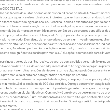
ssão de servir de canal de contato sempre que os clientes que não se sentirem sat
e: 0800 722 3710.
dos nas tabelas de custos operacionais disponibilizadas no site da XP Investimento
 por quaisquer prejuízos, diretos ou indiretos, que venham a decorrer da utilizaç
 diferentes metodologias de análise. A Análise Técnica é executada seguindo conc
alista utiliza como informação os resultados divulgados pelas companhias emissora
 condições de mercado, o cenário macroeconômico e os eventos específicos da em
dos preços dos ativos, com utilização de “stops” para limitar as possíveis perdas.
ada no mercado. É um título de renda variável, ou seja, um investimento no qual a r
mento de alto risco e os desempenhos anteriores não são necessariamente indicat
terial em relação a desempenhos. As condições de mercado, o cenário macroeconômi
mesmo em significativas perdas patrimoniais. A duração recomendada para o inves
ra investidores de perfil agressivo, de acordo com a política de suitability prat
 fixado em data futura, devendo o adquirente do direito negociado pagar um prê
or apresentarem altas relações de risco e retorno e algumas posições apresentarem 
o patrimônio do cliente não está garantido neste tipo de produto.
 venda de uma determinada quantidade de ações, a um preço fixado, para liquidaç
 mínimo de 16 dias e máximo de 999 dias corridos. O preço será o valor da ação ad
ato. Toda transação a termo requer um depósito de garantia. Essas garantias são 
rdas patrimoniais significativos. Commodity é um objeto ou determinante de preç
rio ou produto físico. É um investimento de risco muito alto, que contempla a possi
imento é de curto prazo e o patrimônio do cliente não está garantido neste tipo 
nvestimento.