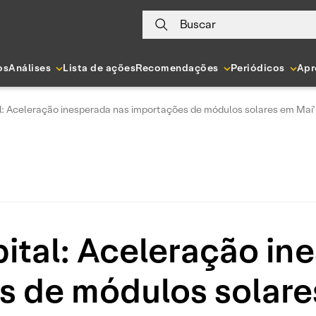
Buscar
os
Análises
Lista de ações
Recomendações
Periódicos
Apr
l: Aceleração inesperada nas importações de módulos solares em Mai
ital: Aceleração in
s de módulos solare