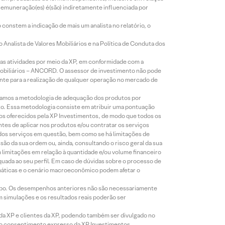
 remuneração(es) é(são) indiretamente influenciada por
constem a indicação de mais um analista no relatório, o
Analista de Valores Mobiliários e na Política de Conduta dos
s atividades por meio da XP, em conformidade com a
Mobiliários – ANCORD. O assessor de investimento não pode
iente para a realização de qualquer operação no mercado de
lizamos a metodologia de adequação dos produtos por
to. Essa metodologia consiste em atribuir uma pontuação
tos oferecidos pela XP Investimentos, de modo que todos os
ntes de aplicar nos produtos e/ou contratar os serviços
 dos serviços em questão, bem como se há limitações de
o da sua ordem ou, ainda, consultando o risco geral da sua
m limitações em relação à quantidade e/ou volume financeiro
equada ao seu perfil. Em caso de dúvidas sobre o processo de
imáticas e o cenário macroeconômico podem afetar o
empo. Os desempenhos anteriores não são necessariamente
m simulações e os resultados reais poderão ser
 da XP e clientes da XP, podendo também ser divulgado no
évio consentimento expresso da XP Investimentos.