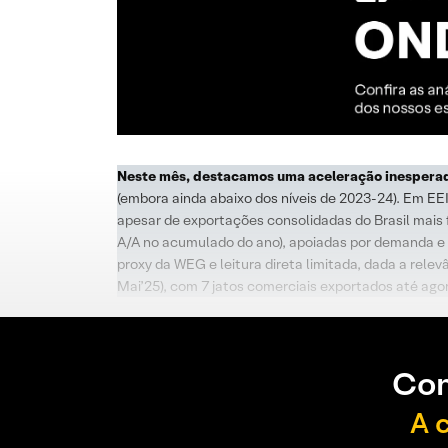
Neste mês, destacamos uma aceleração inesperad
(embora ainda abaixo dos níveis de 2023-24). Em E
apesar de exportações consolidadas do Brasil mais
A/A no acumulado do ano), apoiadas por demanda e 
proxy da WEG e leitura direta limitada, dada a rele
Mai’25), com 7 jatos comerciais exportados até ago
Con
A 