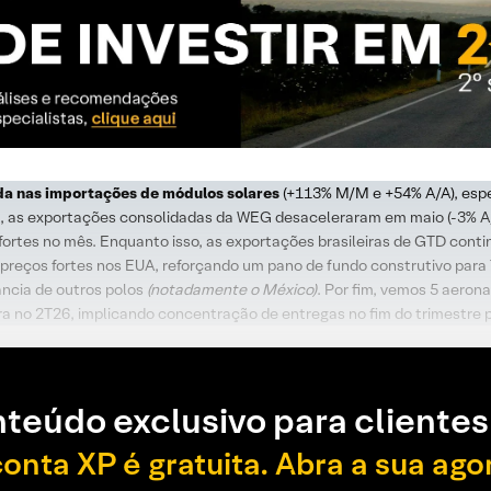
a nas importações de módulos solares
(+113% M/M e +54% A/A), esp
EI, as exportações consolidadas da WEG desaceleraram em maio (-3% 
 fortes no mês. Enquanto isso, as exportações brasileiras de GTD con
preços fortes nos EUA, reforçando um pano de fundo construtivo para 
vância de outros polos
(notadamente o México)
. Por fim, vemos 5 aeron
ra no 2T26, implicando concentração de entregas no fim do trimestre p
teúdo exclusivo para clientes
conta XP é gratuita. Abra a sua ago