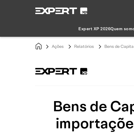
Expert XP 2026
Quem som
Ações
Relatórios
Bens de Capita
Bens de Cap
importaçõe