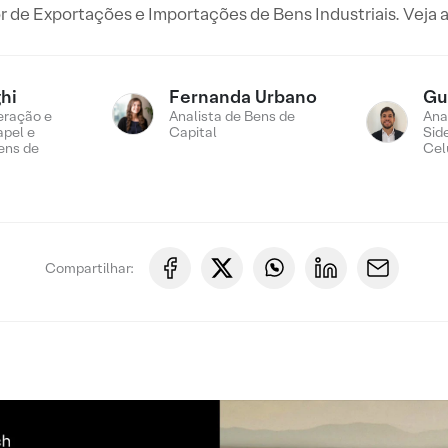
 de Exportações e Importações de Bens Industriais. Veja a
hi
Fernanda Urbano
Gu
eração e
Analista de Bens de
Ana
apel e
Capital
Sid
ens de
Cel
Compartilhar: