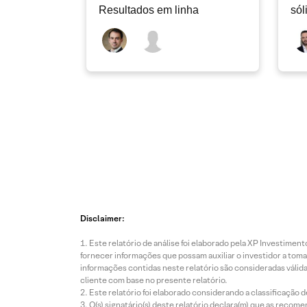
Resultados em linha
sól
rec
Disclaimer:
Este relatório de análise foi elaborado pela XP Investim
fornecer informações que possam auxiliar o investidor a toma
informações contidas neste relatório são consideradas válida
cliente com base no presente relatório.
Este relatório foi elaborado considerando a classificação d
O(s) signatário(s) deste relatório declara(m) que as reco