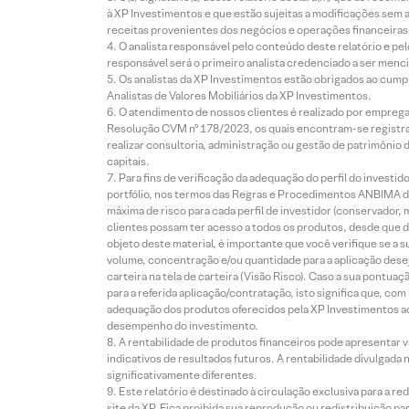
à XP Investimentos e que estão sujeitas a modificações sem 
receitas provenientes dos negócios e operações financeiras 
O analista responsável pelo conteúdo deste relatório e pe
responsável será o primeiro analista credenciado a ser menci
Os analistas da XP Investimentos estão obrigados ao cumpr
Analistas de Valores Mobiliários da XP Investimentos.
O atendimento de nossos clientes é realizado por empreg
Resolução CVM nº 178/2023, os quais encontram-se registrad
realizar consultoria, administração ou gestão de patrimônio 
capitais.
Para fins de verificação da adequação do perfil do invest
portfólio, nos termos das Regras e Procedimentos ANBIMA de
máxima de risco para cada perfil de investidor (conservado
clientes possam ter acesso a todos os produtos, desde que de
objeto deste material, é importante que você verifique se a
volume, concentração e/ou quantidade para a aplicação dese
carteira na tela de carteira (Visão Risco). Caso a sua pontu
para a referida aplicação/contratação, isto significa que, co
adequação dos produtos oferecidos pela XP Investimentos ao
desempenho do investimento.
A rentabilidade de produtos financeiros pode apresentar
indicativos de resultados futuros. A rentabilidade divulgada
significativamente diferentes.
Este relatório é destinado à circulação exclusiva para a 
site da XP. Fica proibida sua reprodução ou redistribuição p