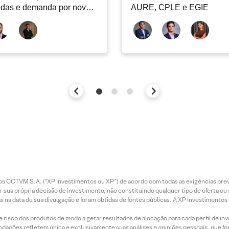
idas e demanda por nova
AURE, CPLE e EGIE
iclagem de ativos
entos CCTVM S.A. (“XP Investimentos ou XP”) de acordo com todas as exigências p
r sua própria decisão de investimento, não constituindo qualquer tipo de oferta ou
s na data de sua divulgação e foram obtidas de fontes públicas. A XP Investimentos
e risco dos produtos de modo a gerar resultados de alocação para cada perfil de inv
mendações refletem única e exclusivamente suas análises e opiniões pessoais, que 