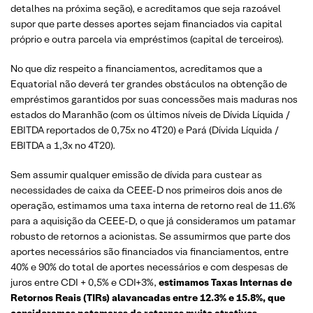
detalhes na próxima seção), e acreditamos que seja razoável
supor que parte desses aportes sejam financiados via capital
próprio e outra parcela via empréstimos (capital de terceiros).
No que diz respeito a financiamentos, acreditamos que a
Equatorial não deverá ter grandes obstáculos na obtenção de
empréstimos garantidos por suas concessões mais maduras nos
estados do Maranhão (com os últimos níveis de Dívida Líquida /
EBITDA reportados de 0,75x no 4T20) e Pará (Dívida Líquida /
EBITDA a 1,3x no 4T20).
Sem assumir qualquer emissão de dívida para custear as
necessidades de caixa da CEEE-D nos primeiros dois anos de
operação, estimamos uma taxa interna de retorno real de 11.6%
para a aquisição da CEEE-D, o que já consideramos um patamar
robusto de retornos a acionistas. Se assumirmos que parte dos
aportes necessários são financiados via financiamentos, entre
40% e 90% do total de aportes necessários e com despesas de
juros entre CDI + 0,5% e CDI+3%,
estimamos Taxas Internas de
Retornos Reais (TIRs) alavancadas entre 12.3% e 15.8%, que
consideramos patamares de retornos muito atrativos.