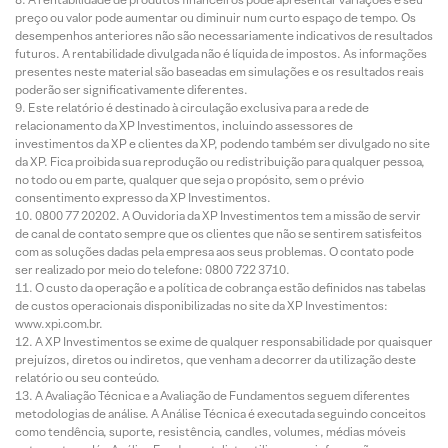
preço ou valor pode aumentar ou diminuir num curto espaço de tempo. Os
desempenhos anteriores não são necessariamente indicativos de resultados
futuros. A rentabilidade divulgada não é líquida de impostos. As informações
presentes neste material são baseadas em simulações e os resultados reais
poderão ser significativamente diferentes.
Este relatório é destinado à circulação exclusiva para a rede de
relacionamento da XP Investimentos, incluindo assessores de
investimentos da XP e clientes da XP, podendo também ser divulgado no site
da XP. Fica proibida sua reprodução ou redistribuição para qualquer pessoa,
no todo ou em parte, qualquer que seja o propósito, sem o prévio
consentimento expresso da XP Investimentos.
0800 77 20202. A Ouvidoria da XP Investimentos tem a missão de servir
de canal de contato sempre que os clientes que não se sentirem satisfeitos
com as soluções dadas pela empresa aos seus problemas. O contato pode
ser realizado por meio do telefone: 0800 722 3710.
O custo da operação e a política de cobrança estão definidos nas tabelas
de custos operacionais disponibilizadas no site da XP Investimentos:
www.xpi.com.br.
A XP Investimentos se exime de qualquer responsabilidade por quaisquer
prejuízos, diretos ou indiretos, que venham a decorrer da utilização deste
relatório ou seu conteúdo.
A Avaliação Técnica e a Avaliação de Fundamentos seguem diferentes
metodologias de análise. A Análise Técnica é executada seguindo conceitos
como tendência, suporte, resistência, candles, volumes, médias móveis