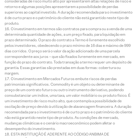
consideradas de risco muito alto por apresentarem altas relações de risco e
retorno e algumas posições apresentarem a possibilidade de perdas
superiores ao capital investido. A duração recomendada para o investimento
é de curto prazo e o patrimônio do cliente não está garantido neste tipo de
produto.
O investimento em termos são contratos para compra ou a venda de uma
determinada quantidade de ações, a um preço fixado, para liquidação em
prazo determinado. O prazo do contrato a Termo é livremente escolhido
pelos investidores, obedecendo o prazo mínimo de 16 dias e máximo de 999
dias corridos. O preço será o valor da ação adicionado de uma parcela
correspondente aos juros – que são fixados livremente em mercado, em
função do prazo do contrato. Toda transação a termo requer um depósito de
garantia. Essas garantias são prestadas em duas formas: cobertura ou
margem.
O investimento em Mercados Futuros embute riscos de perdas
patrimoniais significativos. Commodity é um objeto ou determinante de
preço de um contrato futuro ou outro instrumento derivativo, podendo
consubstanciar um índice, uma taxa, um valor mobiliário ou produto físico. É
um investimento de risco muito alto, que contempla a possibilidade de
oscilação de preço devido à utilização de alavancagem financeira. A duração
recomendada para o investimento é de curto prazo e o patrimônio do cliente
não está garantido neste tipo de produto. As condições de mercado,
mudanças climáticas e o cenário macroeconômico podem afetar o
desempenho do investimento.
ESTA INSTITUIÇÃO É ADERENTE AO CÓDIGO ANBIMA DE