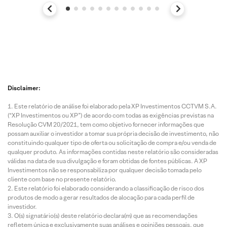
Disclaimer:
Este relatório de análise foi elaborado pela XP Investimentos CCTVM S.A.
(“XP Investimentos ou XP”) de acordo com todas as exigências previstas na
Resolução CVM 20/2021, tem como objetivo fornecer informações que
possam auxiliar o investidor a tomar sua própria decisão de investimento, não
constituindo qualquer tipo de oferta ou solicitação de compra e/ou venda de
qualquer produto. As informações contidas neste relatório são consideradas
válidas na data de sua divulgação e foram obtidas de fontes públicas. A XP
Investimentos não se responsabiliza por qualquer decisão tomada pelo
cliente com base no presente relatório.
Este relatório foi elaborado considerando a classificação de risco dos
produtos de modo a gerar resultados de alocação para cada perfil de
investidor.
O(s) signatário(s) deste relatório declara(m) que as recomendações
refletem única e exclusivamente suas análises e opiniões pessoais, que