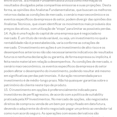
entre outros. Já a Análise Fundamentalista utiliza como informação os
resultados divulgados pelas companhias emissoras e suas projeções. Desta
forma, as opiniões dos Analistas Fundamentalistas, que buscam os melhores
retornos dadas as condições de mercado, o cenário macroeconômico e os
eventos específicos da empresa e do setor, podem divergir das opiniões dos
Analistas Técnicos, que visam identificar os movimentos mais prováveis dos
preços dos ativos, com utilização de “stops” para limitar as possíveis perdas.
Ação é uma fração do capital de uma empresa que é negociada no
mercado. É um título de renda variável, ou seja, um investimento no qual a
rentabilidade não é preestabelecida, varia conforme as cotações de
mercado. O investimento em ações é um investimento de alto risco e os
desempenhos anteriores não são necessariamente indicativos de resultados
futuros e nenhuma declaração ou garantia, de forma expressa ou implícita, é
feita neste material em relação a desempenhos. As condições de mercado, o
cenário macroeconômico, os eventos específicos da empresa e do setor
podem afetar o desempenho do investimento, podendo resultar até mesmo
em significativas perdas patrimoniais. A duração recomendada para o
investimento é de médio-longo prazo. Não há quaisquer garantias sobre o
patrimônio do cliente neste tipo de produto.
O investimento em opções é preferencialmente indicado para
investidores de perfil agressivo, de acordo com a política de suitability
praticada pela XP Investimentos. No mercado de opções, são negociados
direitos de compra ou venda de um bem por preço fixado em data futura,
devendo o adquirente do direito negociado pagar um prêmio ao vendedor tal
como num acordo seguro. As operações com esses derivativos são