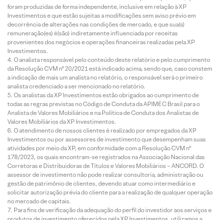
foram produzidas de forma independente, inclusive em relação à XP
Investimentos e que estão sujeitas a modificações sem aviso prévio em
decorrência de alterações nas condições de mercado, e que sua(s)
remuneração(es) é(são) indiretamente influenciada por receitas
provenientes dos negócios e operações financeiras realizadas pela XP
Investimentos.
O analista responsável pelo conteúdo deste relatório e pelo cumprimento
da Resolução CVM nº 20/2021 está indicado acima, sendo que, caso constem
a indicação de mais um analista no relatório, o responsável será o primeiro
analista credenciado a ser mencionado no relatório.
Os analistas da XP Investimentos estão obrigados ao cumprimento de
todas as regras previstas no Código de Conduta da APIMEC Brasil para o
Analista de Valores Mobiliários e na Política de Conduta dos Analistas de
Valores Mobiliários da XP Investimentos.
O atendimento de nossos clientes é realizado por empregados da XP
Investimentos ou por assessores de investimento que desempenham suas
atividades por meio da XP, em conformidade com a Resolução CVM nº
178/2023, os quais encontram-se registrados na Associação Nacional das
Corretoras e Distribuidoras de Títulos e Valores Mobiliários – ANCORD. O
assessor de investimento não pode realizar consultoria, administração ou
gestão de patrimônio de clientes, devendo atuar como intermediário e
solicitar autorização prévia do cliente para a realização de qualquer operação
no mercado de capitais.
Para fins de verificação da adequação do perfil do investidor aos serviços e
produtos de investimento oferecidos pela XP Investimentos, utilizamos a