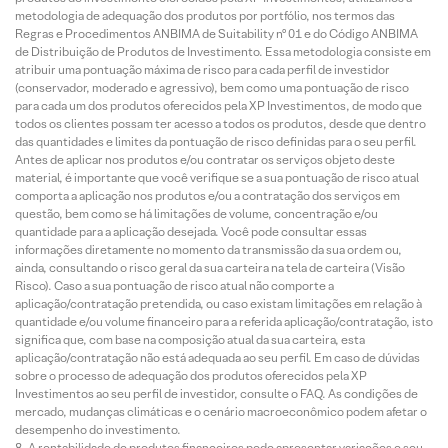
metodologia de adequação dos produtos por portfólio, nos termos das
Regras e Procedimentos ANBIMA de Suitability nº 01 e do Código ANBIMA
de Distribuição de Produtos de Investimento. Essa metodologia consiste em
atribuir uma pontuação máxima de risco para cada perfil de investidor
(conservador, moderado e agressivo), bem como uma pontuação de risco
para cada um dos produtos oferecidos pela XP Investimentos, de modo que
todos os clientes possam ter acesso a todos os produtos, desde que dentro
das quantidades e limites da pontuação de risco definidas para o seu perfil.
Antes de aplicar nos produtos e/ou contratar os serviços objeto deste
material, é importante que você verifique se a sua pontuação de risco atual
comporta a aplicação nos produtos e/ou a contratação dos serviços em
questão, bem como se há limitações de volume, concentração e/ou
quantidade para a aplicação desejada. Você pode consultar essas
informações diretamente no momento da transmissão da sua ordem ou,
ainda, consultando o risco geral da sua carteira na tela de carteira (Visão
Risco). Caso a sua pontuação de risco atual não comporte a
aplicação/contratação pretendida, ou caso existam limitações em relação à
quantidade e/ou volume financeiro para a referida aplicação/contratação, isto
significa que, com base na composição atual da sua carteira, esta
aplicação/contratação não está adequada ao seu perfil. Em caso de dúvidas
sobre o processo de adequação dos produtos oferecidos pela XP
Investimentos ao seu perfil de investidor, consulte o FAQ. As condições de
mercado, mudanças climáticas e o cenário macroeconômico podem afetar o
desempenho do investimento.
A rentabilidade de produtos financeiros pode apresentar variações e seu