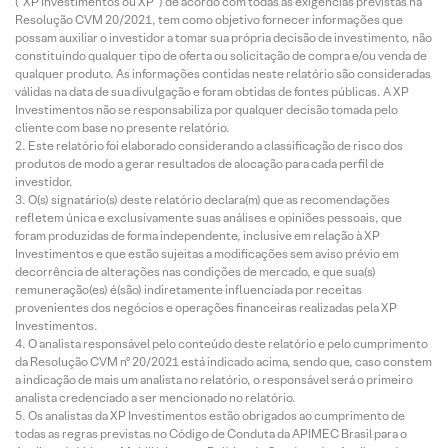
(“XP Investimentos ou XP”) de acordo com todas as exigências previstas na
Resolução CVM 20/2021, tem como objetivo fornecer informações que
possam auxiliar o investidor a tomar sua própria decisão de investimento, não
constituindo qualquer tipo de oferta ou solicitação de compra e/ou venda de
qualquer produto. As informações contidas neste relatório são consideradas
válidas na data de sua divulgação e foram obtidas de fontes públicas. A XP
Investimentos não se responsabiliza por qualquer decisão tomada pelo
cliente com base no presente relatório.
Este relatório foi elaborado considerando a classificação de risco dos
produtos de modo a gerar resultados de alocação para cada perfil de
investidor.
O(s) signatário(s) deste relatório declara(m) que as recomendações
refletem única e exclusivamente suas análises e opiniões pessoais, que
foram produzidas de forma independente, inclusive em relação à XP
Investimentos e que estão sujeitas a modificações sem aviso prévio em
decorrência de alterações nas condições de mercado, e que sua(s)
remuneração(es) é(são) indiretamente influenciada por receitas
provenientes dos negócios e operações financeiras realizadas pela XP
Investimentos.
O analista responsável pelo conteúdo deste relatório e pelo cumprimento
da Resolução CVM nº 20/2021 está indicado acima, sendo que, caso constem
a indicação de mais um analista no relatório, o responsável será o primeiro
analista credenciado a ser mencionado no relatório.
Os analistas da XP Investimentos estão obrigados ao cumprimento de
todas as regras previstas no Código de Conduta da APIMEC Brasil para o