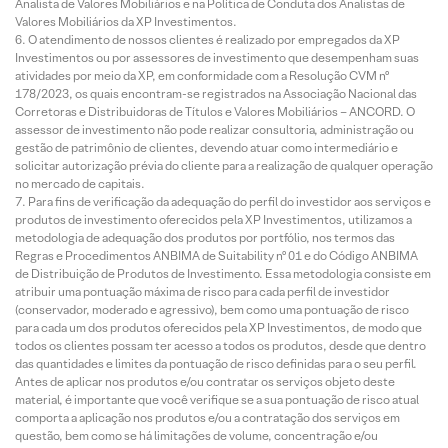
Analista de Valores Mobiliários e na Política de Conduta dos Analistas de
Valores Mobiliários da XP Investimentos.
O atendimento de nossos clientes é realizado por empregados da XP
Investimentos ou por assessores de investimento que desempenham suas
atividades por meio da XP, em conformidade com a Resolução CVM nº
178/2023, os quais encontram-se registrados na Associação Nacional das
Corretoras e Distribuidoras de Títulos e Valores Mobiliários – ANCORD. O
assessor de investimento não pode realizar consultoria, administração ou
gestão de patrimônio de clientes, devendo atuar como intermediário e
solicitar autorização prévia do cliente para a realização de qualquer operação
no mercado de capitais.
Para fins de verificação da adequação do perfil do investidor aos serviços e
produtos de investimento oferecidos pela XP Investimentos, utilizamos a
metodologia de adequação dos produtos por portfólio, nos termos das
Regras e Procedimentos ANBIMA de Suitability nº 01 e do Código ANBIMA
de Distribuição de Produtos de Investimento. Essa metodologia consiste em
atribuir uma pontuação máxima de risco para cada perfil de investidor
(conservador, moderado e agressivo), bem como uma pontuação de risco
para cada um dos produtos oferecidos pela XP Investimentos, de modo que
todos os clientes possam ter acesso a todos os produtos, desde que dentro
das quantidades e limites da pontuação de risco definidas para o seu perfil.
Antes de aplicar nos produtos e/ou contratar os serviços objeto deste
material, é importante que você verifique se a sua pontuação de risco atual
comporta a aplicação nos produtos e/ou a contratação dos serviços em
questão, bem como se há limitações de volume, concentração e/ou