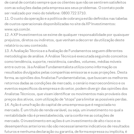
de canal de contato sempre que os clientes que não se sentirem satisfeitos
com as soluções dadas pela empresa aos seus problemas. O contato pode
ser realizado por meio do telefone: 0800 722 3710.
O custo da operação e a política de cobrança estão definidos nas tabelas
de custos operacionais disponibilizadas no site da XP Investimentos:
www.xpi.com.br.
A XP Investimentos se exime de qualquer responsabilidade por quaisquer
prejuízos, diretos ou indiretos, que venham a decorrer da utilização deste
relatório ou seu conteúdo.
A Avaliação Técnica e a Avaliação de Fundamentos seguem diferentes
metodologias de análise. A Análise Técnica é executada seguindo conceitos
como tendência, suporte, resistência, candles, volumes, médias móveis
entre outros. Já a Análise Fundamentalista utiliza como informação os
resultados divulgados pelas companhias emissoras e suas projeções. Desta
forma, as opiniões dos Analistas Fundamentalistas, que buscam os melhores
retornos dadas as condições de mercado, o cenário macroeconômico e os
eventos específicos da empresa e do setor, podem divergir das opiniões dos
Analistas Técnicos, que visam identificar os movimentos mais prováveis dos
preços dos ativos, com utilização de “stops” para limitar as possíveis perdas.
Ação é uma fração do capital de uma empresa que é negociada no
mercado. É um título de renda variável, ou seja, um investimento no qual a
rentabilidade não é preestabelecida, varia conforme as cotações de
mercado. O investimento em ações é um investimento de alto risco e os
desempenhos anteriores não são necessariamente indicativos de resultados
futuros e nenhuma declaração ou garantia, de forma expressa ou implícita, é