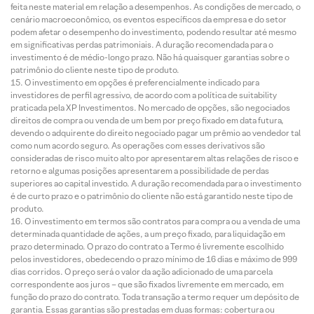
feita neste material em relação a desempenhos. As condições de mercado, o
cenário macroeconômico, os eventos específicos da empresa e do setor
podem afetar o desempenho do investimento, podendo resultar até mesmo
em significativas perdas patrimoniais. A duração recomendada para o
investimento é de médio-longo prazo. Não há quaisquer garantias sobre o
patrimônio do cliente neste tipo de produto.
O investimento em opções é preferencialmente indicado para
investidores de perfil agressivo, de acordo com a política de suitability
praticada pela XP Investimentos. No mercado de opções, são negociados
direitos de compra ou venda de um bem por preço fixado em data futura,
devendo o adquirente do direito negociado pagar um prêmio ao vendedor tal
como num acordo seguro. As operações com esses derivativos são
consideradas de risco muito alto por apresentarem altas relações de risco e
retorno e algumas posições apresentarem a possibilidade de perdas
superiores ao capital investido. A duração recomendada para o investimento
é de curto prazo e o patrimônio do cliente não está garantido neste tipo de
produto.
O investimento em termos são contratos para compra ou a venda de uma
determinada quantidade de ações, a um preço fixado, para liquidação em
prazo determinado. O prazo do contrato a Termo é livremente escolhido
pelos investidores, obedecendo o prazo mínimo de 16 dias e máximo de 999
dias corridos. O preço será o valor da ação adicionado de uma parcela
correspondente aos juros – que são fixados livremente em mercado, em
função do prazo do contrato. Toda transação a termo requer um depósito de
garantia. Essas garantias são prestadas em duas formas: cobertura ou