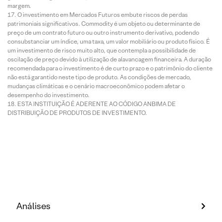
margem.
O investimento em Mercados Futuros embute riscos de perdas
patrimoniais significativos. Commodity é um objeto ou determinante de
preço de um contrato futuro ou outro instrumento derivativo, podendo
consubstanciar um índice, uma taxa, um valor mobiliário ou produto físico. É
um investimento de risco muito alto, que contempla a possibilidade de
oscilação de preço devido à utilização de alavancagem financeira. A duração
recomendada para o investimento é de curto prazo e o patrimônio do cliente
não está garantido neste tipo de produto. As condições de mercado,
mudanças climáticas e o cenário macroeconômico podem afetar o
desempenho do investimento.
ESTA INSTITUIÇÃO É ADERENTE AO CÓDIGO ANBIMA DE
DISTRIBUIÇÃO DE PRODUTOS DE INVESTIMENTO.
Análises