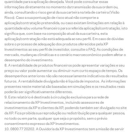
quantidade para a aplicação desejada. Você pode consultar essas
informações diretamente no momento da transmissão da sua ordem ou,
ainda, consultando o risco geral da sua carteira na tela de carteira (Visão
Risco). Caso a sua pontuação de risco atual não comporte a
aplicação/contratação pretendida, ou caso existam limitações em relação à
quantidade e/ou volume financeiro para a referida aplicação/contratação, isto
significa que, com base na composição atual da sua carteira, esta
aplicação/contratação não está adequada ao seu perfil. Em caso de dúvidas
sobre o processo de adequação dos produtos oferecidos pela XP
Investimentos ao seu perfil de investidor, consulte o FAQ. As condições de
mercado, mudanças climáticas e o cenário macroeconômico podem afetar o
desempenho do investimento.
A rentabilidade de produtos financeiros pode apresentar variações e seu
preço ou valor pode aumentar ou diminuir num curto espaço de tempo. Os
desempenhos anteriores não são necessariamente indicativos de resultados
futuros. A rentabilidade divulgada não é líquida de impostos. As informações
presentes neste material são baseadas em simulações e os resultados reais
poderão ser significativamente diferentes.
Este relatório é destinado à circulação exclusiva para a rede de
relacionamento da XP Investimentos, incluindo assessores de
investimentos da XP e clientes da XP, podendo também ser divulgado no site
da XP. Fica proibida sua reprodução ou redistribuição para qualquer pessoa,
no todo ou em parte, qualquer que seja o propósito, sem o prévio
consentimento expresso da XP Investimentos.
0800 77 20202. A Ouvidoria da XP Investimentos tem a missão de servir