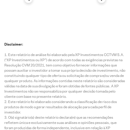
Disclaimer:
Este relatório de análise foi elaborado pela XP Investimentos CCTVM S.A.
(“XP Investimentos ou XP”) de acordo com todas as exigências previstas na
Resolução CVM 20/2021, tem como objetivo fornecer informações que
possam auxiliar o investidor a tomar sua própria decisão de investimento, não
constituindo qualquer tipo de oferta ou solicitação de compra e/ou venda de
qualquer produto. As informações contidas neste relatório são consideradas
válidas na data de sua divulgação e foram obtidas de fontes públicas. A XP
Investimentos não se responsabiliza por qualquer decisão tomada pelo
cliente com base no presente relatório.
Este relatório foi elaborado considerando a classificação de risco dos
produtos de modo a gerar resultados de alocação para cada perfil de
investidor.
O(s) signatário(s) deste relatório declara(m) que as recomendações
refletem única e exclusivamente suas análises e opiniões pessoais, que
foram produzidas de forma independente, inclusive em relação à XP