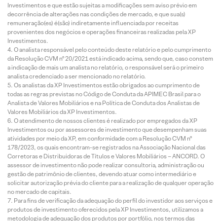
Investimentos e que estão sujeitas a modificações sem aviso prévio em
decorrência de alterações nas condições de mercado, e que sua(s)
remuneração(es) é(são) indiretamente influenciada por receitas
provenientes dos negócios e operações financeiras realizadas pela XP
Investimentos.
O analista responsável pelo conteúdo deste relatório e pelo cumprimento
da Resolução CVM nº 20/2021 está indicado acima, sendo que, caso constem
a indicação de mais um analista no relatório, o responsável será o primeiro
analista credenciado a ser mencionado no relatório.
Os analistas da XP Investimentos estão obrigados ao cumprimento de
todas as regras previstas no Código de Conduta da APIMEC Brasil para o
Analista de Valores Mobiliários e na Política de Conduta dos Analistas de
Valores Mobiliários da XP Investimentos.
O atendimento de nossos clientes é realizado por empregados da XP
Investimentos ou por assessores de investimento que desempenham suas
atividades por meio da XP, em conformidade com a Resolução CVM nº
178/2023, os quais encontram-se registrados na Associação Nacional das
Corretoras e Distribuidoras de Títulos e Valores Mobiliários – ANCORD. O
assessor de investimento não pode realizar consultoria, administração ou
gestão de patrimônio de clientes, devendo atuar como intermediário e
solicitar autorização prévia do cliente para a realização de qualquer operação
no mercado de capitais.
Para fins de verificação da adequação do perfil do investidor aos serviços e
produtos de investimento oferecidos pela XP Investimentos, utilizamos a
metodologia de adequação dos produtos por portfólio, nos termos das