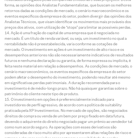
forma, as opiniões dos Analistas Fundamentalistas, que buscam os melhores
retornos dadas as condições de mercado, o cenário macroeconômico e os
eventos específicos da empresa e do setor, podem divergir das opiniões dos
Analistas Técnicos, que visam identificar os movimentos mais prováveis dos
preços dos ativos, com utilização de “stops” para limitar as possíveis perdas.
Ação é uma fração do capital de uma empresa que é negociada no
mercado. É um título de renda variável, ou seja, um investimento no qual a
rentabilidade não é preestabelecida, varia conforme as cotações de
mercado. O investimento em ações é um investimento de alto risco e os
desempenhos anteriores não são necessariamente indicativos de resultados
futuros e nenhuma declaração ou garantia, de forma expressa ou implícita, é
feita neste material em relação a desempenhos. As condições de mercado, o
cenário macroeconômico, os eventos específicos da empresa e do setor
podem afetar o desempenho do investimento, podendo resultar até mesmo
em significativas perdas patrimoniais. A duração recomendada para o
investimento é de médio-longo prazo. Não há quaisquer garantias sobre o
patrimônio do cliente neste tipo de produto.
O investimento em opções é preferencialmente indicado para
investidores de perfil agressivo, de acordo com a política de suitability
praticada pela XP Investimentos. No mercado de opções, são negociados
direitos de compra ou venda de um bem por preço fixado em data futura,
devendo o adquirente do direito negociado pagar um prêmio ao vendedor tal
como num acordo seguro. As operações com esses derivativos são
consideradas de risco muito alto por apresentarem altas relações de risco e