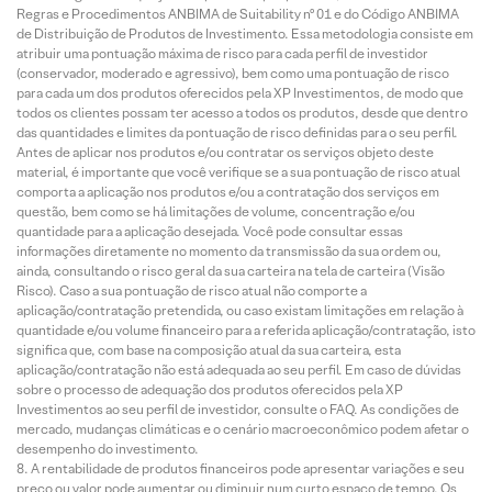
Regras e Procedimentos ANBIMA de Suitability nº 01 e do Código ANBIMA
de Distribuição de Produtos de Investimento. Essa metodologia consiste em
atribuir uma pontuação máxima de risco para cada perfil de investidor
(conservador, moderado e agressivo), bem como uma pontuação de risco
para cada um dos produtos oferecidos pela XP Investimentos, de modo que
todos os clientes possam ter acesso a todos os produtos, desde que dentro
das quantidades e limites da pontuação de risco definidas para o seu perfil.
Antes de aplicar nos produtos e/ou contratar os serviços objeto deste
material, é importante que você verifique se a sua pontuação de risco atual
comporta a aplicação nos produtos e/ou a contratação dos serviços em
questão, bem como se há limitações de volume, concentração e/ou
quantidade para a aplicação desejada. Você pode consultar essas
informações diretamente no momento da transmissão da sua ordem ou,
ainda, consultando o risco geral da sua carteira na tela de carteira (Visão
Risco). Caso a sua pontuação de risco atual não comporte a
aplicação/contratação pretendida, ou caso existam limitações em relação à
quantidade e/ou volume financeiro para a referida aplicação/contratação, isto
significa que, com base na composição atual da sua carteira, esta
aplicação/contratação não está adequada ao seu perfil. Em caso de dúvidas
sobre o processo de adequação dos produtos oferecidos pela XP
Investimentos ao seu perfil de investidor, consulte o FAQ. As condições de
mercado, mudanças climáticas e o cenário macroeconômico podem afetar o
desempenho do investimento.
A rentabilidade de produtos financeiros pode apresentar variações e seu
preço ou valor pode aumentar ou diminuir num curto espaço de tempo. Os