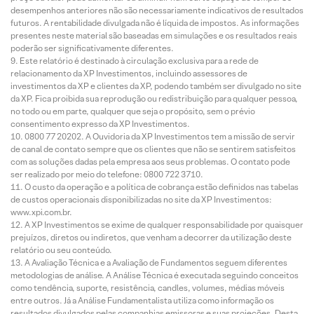
desempenhos anteriores não são necessariamente indicativos de resultados
futuros. A rentabilidade divulgada não é líquida de impostos. As informações
presentes neste material são baseadas em simulações e os resultados reais
poderão ser significativamente diferentes.
Este relatório é destinado à circulação exclusiva para a rede de
relacionamento da XP Investimentos, incluindo assessores de
investimentos da XP e clientes da XP, podendo também ser divulgado no site
da XP. Fica proibida sua reprodução ou redistribuição para qualquer pessoa,
no todo ou em parte, qualquer que seja o propósito, sem o prévio
consentimento expresso da XP Investimentos.
0800 77 20202. A Ouvidoria da XP Investimentos tem a missão de servir
de canal de contato sempre que os clientes que não se sentirem satisfeitos
com as soluções dadas pela empresa aos seus problemas. O contato pode
ser realizado por meio do telefone: 0800 722 3710.
O custo da operação e a política de cobrança estão definidos nas tabelas
de custos operacionais disponibilizadas no site da XP Investimentos:
www.xpi.com.br.
A XP Investimentos se exime de qualquer responsabilidade por quaisquer
prejuízos, diretos ou indiretos, que venham a decorrer da utilização deste
relatório ou seu conteúdo.
A Avaliação Técnica e a Avaliação de Fundamentos seguem diferentes
metodologias de análise. A Análise Técnica é executada seguindo conceitos
como tendência, suporte, resistência, candles, volumes, médias móveis
entre outros. Já a Análise Fundamentalista utiliza como informação os
resultados divulgados pelas companhias emissoras e suas projeções. Desta