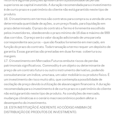
retorno e algumas posições apresentarem a possibilidade de perdas
superiores ao capital investido. A duração recomendada para o investimento
é de curto prazo e o patrimônio do cliente não está garantido neste tipo de
produto.
O investimento em termos são contratos para compra ou a venda de uma
determinada quantidade de ações, a um preço fixado, para liquidação em
prazo determinado. O prazo do contrato a Termo é livremente escolhido
pelos investidores, obedecendo o prazo mínimo de 16 dias e máximo de 999
dias corridos. O preço será o valor da ação adicionado de uma parcela
correspondente aos juros – que são fixados livremente em mercado, em
função do prazo do contrato. Toda transação a termo requer um depósito de
garantia. Essas garantias são prestadas em duas formas: cobertura ou
margem.
O investimento em Mercados Futuros embute riscos de perdas
patrimoniais significativos. Commodity é um objeto ou determinante de
preço de um contrato futuro ou outro instrumento derivativo, podendo
consubstanciar um índice, uma taxa, um valor mobiliário ou produto físico. É
um investimento de risco muito alto, que contempla a possibilidade de
oscilação de preço devido à utilização de alavancagem financeira. A duração
recomendada para o investimento é de curto prazo e o patrimônio do cliente
não está garantido neste tipo de produto. As condições de mercado,
mudanças climáticas e o cenário macroeconômico podem afetar o
desempenho do investimento.
ESTA INSTITUIÇÃO É ADERENTE AO CÓDIGO ANBIMA DE
DISTRIBUIÇÃO DE PRODUTOS DE INVESTIMENTO.