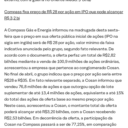
Compass fixa preço de R$ 28 por ação em IPO que pode alcançar
R$ 3,2 bi
A ⁠Compass Gás e Energia ⁠informou na madrugada desta sexta-
feira ‌que o preço em sua oferta pública inicial de ações (IPO na
‌sigla em inglês) será de R$ 28 por ação, valor mínimo da faixa
indicativa anunciada pelo grupo, segundo fato relevante. De
acordo com o ⁠documento, ‌a oferta perfaz um total ⁠de R$2,82
bilhões mediante a venda de 100,9 milhões de ações ordinárias,
acrescentou a empresa que pertence ao conglomerado Cosan.
No ​final de abril, o grupo indicou que o preço por ação ​seria entre
R$28 e R$35. Em fato relevante separado, a Cosan informou que
vendeu 76,8 milhões de ações e que outorgou opção ‌de lote
suplementar ​de até 13,4 milhões de ações, equivalente a até 15%
do total das ações da ⁠oferta ​base ao ​mesmo preço por ação.
Neste caso, acrescentou a Cosan, ⁠o montante total ​da oferta
poderá alcançar até R$3,20 bilhões, com a Cosan recebendo
R$2,53 ​bilhões. Em decorrência da oferta, a participação da
Cosan na Compass ​passará a ⁠ser de 77,25%, em comparação