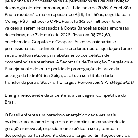
pela conta às concessionárias e permissionárias de distribuição
de energia elétrica credoras, até 11 de maio de 2026. A Enel São
Paulo receberá o maior repasse, de R$ 9,4 milhões, seguida pela
Cemig (R$ 7 milhões) e CPFL Paulista (R$ 5,7 milhões). Já os
valores a serem repassados à Conta Bandeiras pelas empresas
devedoras, até 7 de maio de 2026, ficou em R$ 792,69,
envolvendo a Cerpalo e a Coopera. As concessionárias e
permissionárias inadimplentes e credoras nesta liquidação terão
seus créditos retidos para abatimento dos débitos de
competências anteriores. A Secretaria de Transição Energética e
Planejamento deferiu o pedido de prorrogação do prazo da
outorga da hidrelétrica Suíça, que teve sua titularidade
transferida para a Statkraft Energias Renováveis S.A.
(Megawhat)
Energia renovável e data centers: a vantagem competitiva do
Brasil
O Brasil enfrenta um paradoxo energético cada vez mais
evidente: ao mesmo tempo em que amplia sua capacidade de
geração renovável, especialmente eólica e solar, também
desperdiça parte relevante dessa energia por limitações entre a