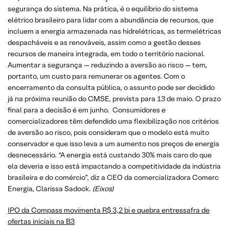
segurança do sistema. Na prática, é o equilíbrio do sistema
elétrico brasileiro para lidar com a abundância de recursos, que
incluem a energia armazenada nas hidrelétricas, as termelétricas
despacháveis e as renováveis, assim como a gestão desses
recursos de maneira integrada, em todo o território nacional.
Aumentar a segurança — reduzindo a aversão ao risco — tem,
portanto, um custo para remunerar os agentes. Com o
encerramento da consulta pública, o assunto pode ser decidido
já na próxima reunião do CMSE, prevista para 13 de maio. O prazo
final para a decisão é em junho. Consumidores e
comercializadores têm defendido uma flexibilização nos critérios
de aversão ao risco, pois consideram que o modelo está muito
conservador e que isso leva a um aumento nos preços de energia
desnecessário. “A energia está custando 30% mais caro do que
ela deveria e isso está impactando a competitividade da indústria
brasileira e do comércio”, diz a CEO da comercializadora Comerc
Energia, Clarissa Sadock.
(Eixos)
IPO da Compass movimenta R$ 3,2 bi e quebra entressafra de
ofertas iniciais na B3