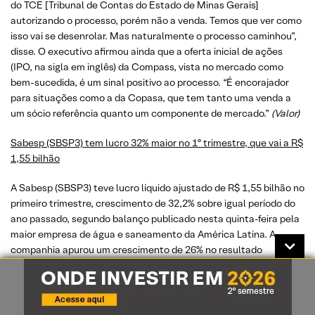
do TCE [Tribunal de Contas do Estado de Minas Gerais]
autorizando o processo, porém não a venda. Temos que ver como
isso vai se desenrolar. Mas naturalmente o processo caminhou”,
disse. O executivo afirmou ainda que a oferta inicial de ações
(IPO, na sigla em inglês) da Compass, vista no mercado como
bem-sucedida, é um sinal positivo ao processo. “É encorajador
para situações como a da Copasa, que tem tanto uma venda a
um sócio referência quanto um componente de mercado.”
(Valor)
Sabesp (SBSP3) tem lucro 32% maior no 1º trimestre, que vai a R$
1,55 bilhão
A ⁠Sabesp (SBSP3) teve lucro líquido ajustado ‌de R$ 1,55 bilhão no
primeiro trimestre, crescimento de ‌32,2% sobre igual período do
ano passado, segundo balanço publicado nesta quinta-feira pela
maior empresa de água ⁠e ‌saneamento da América Latina. A
⁠companhia apurou um crescimento de 26% no resultado
operacional medido pelo Ebitda, para R$3,8 bilhões, no ​trimestre,
apoiado em redução de quadro de funcionários, ​otimização de
custos com energia por conta de migração para o mercado livre e
menor ‌provisão para inadimplência. Analistas, ​em média,