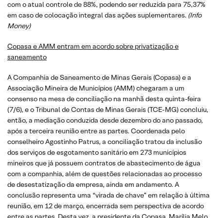
com o atual ⁠controle de 88%, podendo ser reduzida para 75,37%
em caso de colocação integral das ações suplementares.
(Info
Money)
Copasa e AMM entram em acordo sobre privatização e
saneamento
A Companhia de Saneamento de Minas Gerais (Copasa) e a
Associação Mineira de Municípios (AMM) chegaram a um
consenso na mesa de conciliação na manhã desta quinta-feira
(7/6), e o Tribunal de Contas de Minas Gerais (TCE-MG) concluiu,
então, a mediação conduzida desde dezembro do ano passado,
após a terceira reunião entre as partes. Coordenada pelo
conselheiro Agostinho Patrus, a conciliação tratou da inclusão
dos serviços de esgotamento sanitário em 273 municípios
mineiros que já possuem contratos de abastecimento de água
com a companhia, além de questões relacionadas ao processo
de desestatização da empresa, ainda em andamento. A
conclusão representa uma “virada de chave” em relação à última
reunião, em 12 de março, encerrada sem perspectiva de acordo
entre as partes. Desta vez, a presidente da Copasa, Marília Melo,