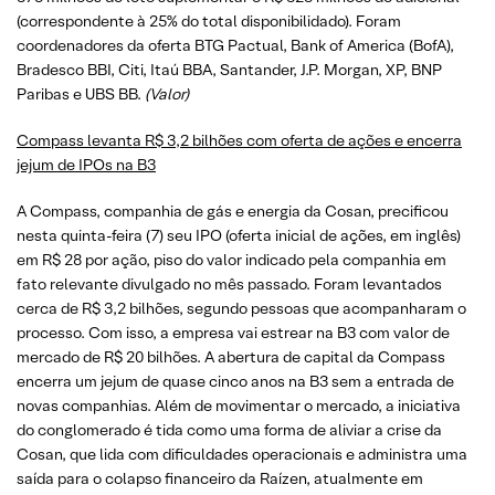
(correspondente à 25% do total disponibilidado). Foram
coordenadores da oferta BTG Pactual, Bank of America (BofA),
Bradesco BBI, Citi, Itaú BBA, Santander, J.P. Morgan, XP, BNP
Paribas e UBS BB.
(Valor)
Compass levanta R$ 3,2 bilhões com oferta de ações e encerra
jejum de IPOs na B3
A Compass, companhia de gás e energia da Cosan, precificou
nesta quinta-feira (7) seu IPO (oferta inicial de ações, em inglês)
em R$ 28 por ação, piso do valor indicado pela companhia em
fato relevante divulgado no mês passado. Foram levantados
cerca de R$ 3,2 bilhões, segundo pessoas que acompanharam o
processo. Com isso, a empresa vai estrear na B3 com valor de
mercado de R$ 20 bilhões. A abertura de capital da Compass
encerra um jejum de quase cinco anos na B3 sem a entrada de
novas companhias. Além de movimentar o mercado, a iniciativa
do conglomerado é tida como uma forma de aliviar a crise da
Cosan, que lida com dificuldades operacionais e administra uma
saída para o colapso financeiro da Raízen, atualmente em