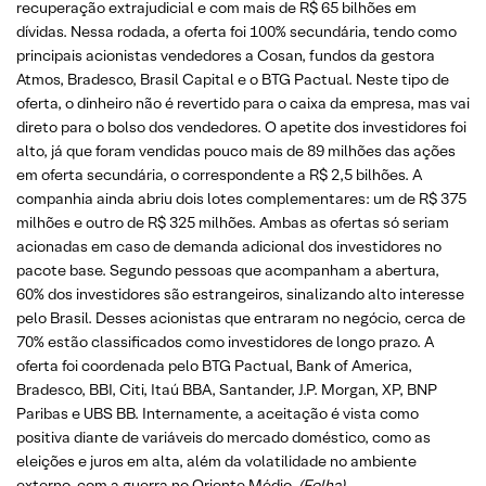
recuperação extrajudicial e com mais de R$ 65 bilhões em
dívidas. Nessa rodada, a oferta foi 100% secundária, tendo como
principais acionistas vendedores a Cosan, fundos da gestora
Atmos, Bradesco, Brasil Capital e o BTG Pactual. Neste tipo de
oferta, o dinheiro não é revertido para o caixa da empresa, mas vai
direto para o bolso dos vendedores. O apetite dos investidores foi
alto, já que foram vendidas pouco mais de 89 milhões das ações
em oferta secundária, o correspondente a R$ 2,5 bilhões. A
companhia ainda abriu dois lotes complementares: um de R$ 375
milhões e outro de R$ 325 milhões. Ambas as ofertas só seriam
acionadas em caso de demanda adicional dos investidores no
pacote base. Segundo pessoas que acompanham a abertura,
60% dos investidores são estrangeiros, sinalizando alto interesse
pelo Brasil. Desses acionistas que entraram no negócio, cerca de
70% estão classificados como investidores de longo prazo. A
oferta foi coordenada pelo BTG Pactual, Bank of America,
Bradesco, BBI, Citi, Itaú BBA, Santander, J.P. Morgan, XP, BNP
Paribas e UBS BB. Internamente, a aceitação é vista como
positiva diante de variáveis do mercado doméstico, como as
eleições e juros em alta, além da volatilidade no ambiente
externo, com a guerra no Oriente Médio.
(Folha)