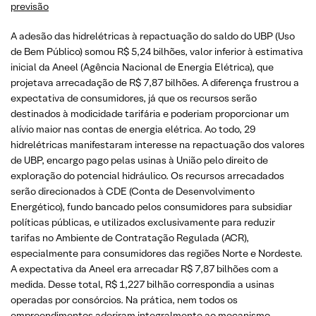
previsão
A adesão das hidrelétricas à repactuação do saldo do UBP (Uso
de Bem Público) somou R$ 5,24 bilhões, valor inferior à estimativa
inicial da Aneel (Agência Nacional de Energia Elétrica), que
projetava arrecadação de R$ 7,87 bilhões. A diferença frustrou a
expectativa de consumidores, já que os recursos serão
destinados à modicidade tarifária e poderiam proporcionar um
alívio maior nas contas de energia elétrica. Ao todo, 29
hidrelétricas manifestaram interesse na repactuação dos valores
de UBP, encargo pago pelas usinas à União pelo direito de
exploração do potencial hidráulico. Os recursos arrecadados
serão direcionados à CDE (Conta de Desenvolvimento
Energético), fundo bancado pelos consumidores para subsidiar
políticas públicas, e utilizados exclusivamente para reduzir
tarifas no Ambiente de Contratação Regulada (ACR),
especialmente para consumidores das regiões Norte e Nordeste.
A expectativa da Aneel era arrecadar R$ 7,87 bilhões com a
medida. Desse total, R$ 1,227 bilhão correspondia a usinas
operadas por consórcios. Na prática, nem todos os
empreendimentos aderiram integralmente ao mecanismo,