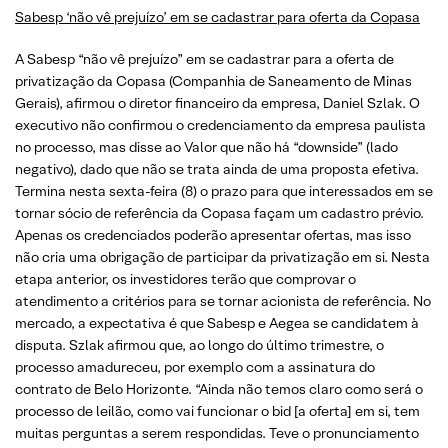
Sabesp ‘não vê prejuízo’ em se cadastrar para oferta da Copasa
A Sabesp “não vê prejuízo” em se cadastrar para a oferta de
privatização da Copasa (Companhia de Saneamento de Minas
Gerais), afirmou o diretor financeiro da empresa, Daniel Szlak. O
executivo não confirmou o credenciamento da empresa paulista
no processo, mas disse ao Valor que não há “downside” (lado
negativo), dado que não se trata ainda de uma proposta efetiva.
Termina nesta sexta-feira (8) o prazo para que interessados em se
tornar sócio de referência da Copasa façam um cadastro prévio.
Apenas os credenciados poderão apresentar ofertas, mas isso
não cria uma obrigação de participar da privatização em si. Nesta
etapa anterior, os investidores terão que comprovar o
atendimento a critérios para se tornar acionista de referência. No
mercado, a expectativa é que Sabesp e Aegea se candidatem à
disputa. Szlak afirmou que, ao longo do último trimestre, o
processo amadureceu, por exemplo com a assinatura do
contrato de Belo Horizonte. “Ainda não temos claro como será o
processo de leilão, como vai funcionar o bid [a oferta] em si, tem
muitas perguntas a serem respondidas. Teve o pronunciamento