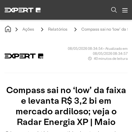
Ações
Relatórios
Compass sai no ‘low’ da fai
08/05/2026 08:34:54 • Atualizado em
08/05/2026 08:34:57
40 minutos de leitura
Compass sai no ‘low’ da faixa
e levanta R$ 3,2 bi em
mercado ardiloso; veja o
Radar Energia XP | Maio