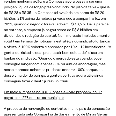
vendeu nenhuma ação, e a Compass agora passa a ser uma
posição líquida de longo prazo do fundo. No piso da faixa – que ia
de R$ 28 a R$ 35 – a Compass foi avaliada em cerca de R$ 20
bilhões, 21% acima da rodada privada que a companhia fez em
2021, quando o negócio foi avaliado em R$ 16,5 bi. De lá para cá,
no entanto, a empresa já pagou cerca de R$ 8 bilhões em
dividendos e redução de capital. Num mercado impiedosamente
volátil em termos de notícias, a estratégia do sindicato foi lançar
a oferta já 100% coberta e ancorada por 10 ou 12 investidores. “A
gente ‘de-risked’ o deal pra ele sair bem colocado,” disse um
banker do sindicato. “Quando o mercado está voando, você
consegue lançar com apenas 30% ou 40% de ancoragem, mas
nesse mercado achamos prudente ancorar 100% porque, se
desse uma dor de barriga, a gente apertava aqui e ali e ainda
conseguia fazer o deal.”
(Brazil Journal)
Em meio a impasse no TCE, Copasa e AMM propõem incluir
esgoto em 273 contratos municipais
A proposta de renovação de contratos municipais de concessão
apresentada pela Companhia de Saneamento de Minas Gerais