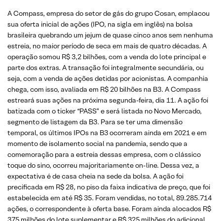
A Compass, empresa do setor de gás do grupo Cosan, emplacou
sua oferta inicial de ações (IPO, na sigla em inglês) na bolsa
brasileira quebrando um jejum de quase cinco anos sem nenhuma
estreia, no maior período de seca em mais de quatro décadas. A
operação somou R$ 3,2 bilhões, com a venda do lote principal e
parte dos extras. A transação foi integralmente secundária, ou
seja, com a venda de ações detidas por acionistas. A companhia
chega, com isso, avaliada em R$ 20 bilhões na B3. A Compass
estreará suas ações na próxima segunda-feira, dia 11. A ação foi
batizada com o ticker “PASS” e será listada no Novo Mercado,
segmento de listagem da B3. Para se ter uma dimensão
temporal, os últimos IPOs na B3 ocorreram ainda em 2021 e em
momento de isolamento social na pandemia, sendo que a
comemoração para a estreia dessas empresa, com o clássico
toque do sino, ocorreu majoritariamente on-line. Dessa vez, a
expectativa é de casa cheia na sede da bolsa. A ação foi
precificada em R$ 28, no piso da faixa indicativa de preço, que foi
estabelecida em até R$ 35. Foram vendidas, no total, 89.285.714
ações, o correspondente à oferta base. Foram ainda alocados R$
375 milhões do lote suplementar e R$ 325 milhões do adicional