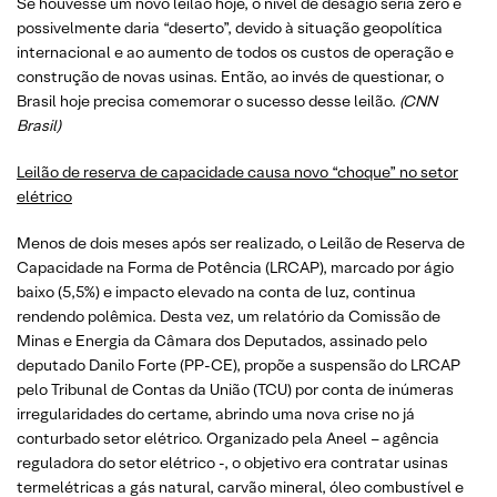
Se houvesse um novo leilão hoje, o nível de deságio seria zero e
possivelmente daria “deserto”, devido à situação geopolítica
internacional e ao aumento de todos os custos de operação e
construção de novas usinas. Então, ao invés de questionar, o
Brasil hoje precisa comemorar o sucesso desse leilão.
(CNN
Brasil)
Leilão de reserva de capacidade causa novo “choque” no setor
elétrico
Menos de dois meses após ser realizado, o Leilão de Reserva de
Capacidade na Forma de Potência (LRCAP), marcado por ágio
baixo (5,5%) e impacto elevado na conta de luz, continua
rendendo polêmica. Desta vez, um relatório da Comissão de
Minas e Energia da Câmara dos Deputados, assinado pelo
deputado Danilo Forte (PP-CE), propõe a suspensão do LRCAP
pelo Tribunal de Contas da União (TCU) por conta de inúmeras
irregularidades do certame, abrindo uma nova crise no já
conturbado setor elétrico. Organizado pela Aneel – agência
reguladora do setor elétrico -, o objetivo era contratar usinas
termelétricas a gás natural, carvão mineral, óleo combustível e