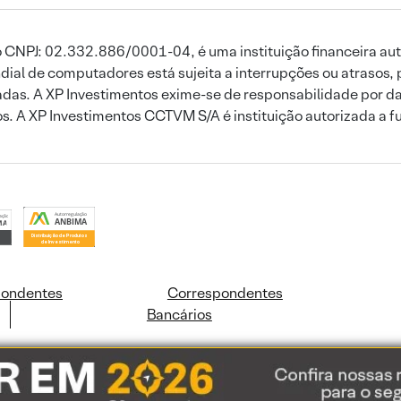
 CNPJ: 02.332.886/0001-04, é uma instituição financeira aut
ial de computadores está sujeita a interrupções ou atrasos, 
das. A XP Investimentos exime-se de responsabilidade por dan
ros. A XP Investimentos CCTVM S/A é instituição autorizada a f
pondentes
Correspondentes
Bancários
ookies e dados pessoais de acordo com a nossa
Política de Cookies
e a nossa
Polític