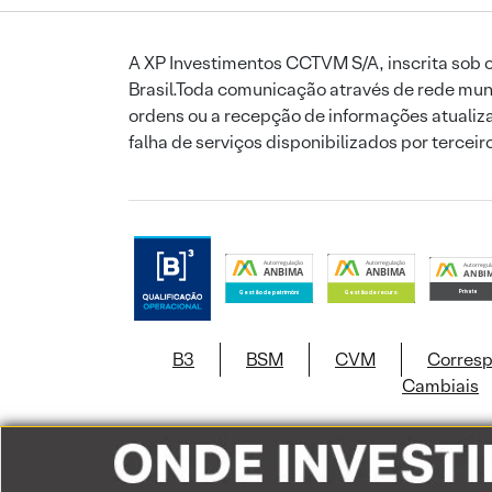
A XP Investimentos CCTVM S/A, inscrita sob o
Brasil.Toda comunicação através de rede mund
ordens ou a recepção de informações atualiza
falha de serviços disponibilizados por tercei
B3
BSM
CVM
Corres
Cambiais
Este site usa c