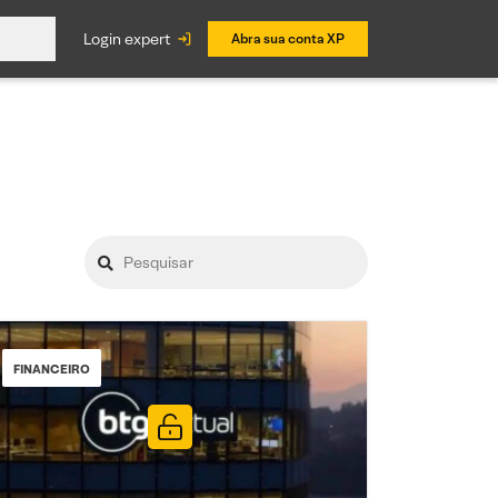
login expert
Abra sua conta XP
FINANCEIRO