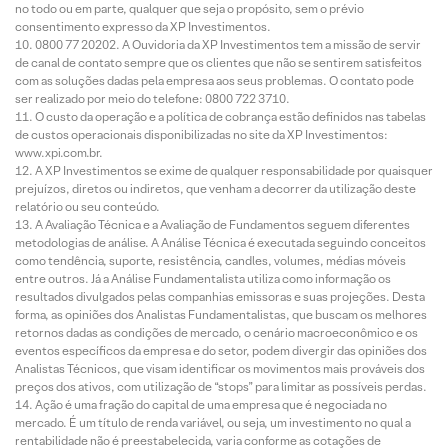
no todo ou em parte, qualquer que seja o propósito, sem o prévio
consentimento expresso da XP Investimentos.
0800 77 20202. A Ouvidoria da XP Investimentos tem a missão de servir
de canal de contato sempre que os clientes que não se sentirem satisfeitos
com as soluções dadas pela empresa aos seus problemas. O contato pode
ser realizado por meio do telefone: 0800 722 3710.
O custo da operação e a política de cobrança estão definidos nas tabelas
de custos operacionais disponibilizadas no site da XP Investimentos:
www.xpi.com.br.
A XP Investimentos se exime de qualquer responsabilidade por quaisquer
prejuízos, diretos ou indiretos, que venham a decorrer da utilização deste
relatório ou seu conteúdo.
A Avaliação Técnica e a Avaliação de Fundamentos seguem diferentes
metodologias de análise. A Análise Técnica é executada seguindo conceitos
como tendência, suporte, resistência, candles, volumes, médias móveis
entre outros. Já a Análise Fundamentalista utiliza como informação os
resultados divulgados pelas companhias emissoras e suas projeções. Desta
forma, as opiniões dos Analistas Fundamentalistas, que buscam os melhores
retornos dadas as condições de mercado, o cenário macroeconômico e os
eventos específicos da empresa e do setor, podem divergir das opiniões dos
Analistas Técnicos, que visam identificar os movimentos mais prováveis dos
preços dos ativos, com utilização de “stops” para limitar as possíveis perdas.
Ação é uma fração do capital de uma empresa que é negociada no
mercado. É um título de renda variável, ou seja, um investimento no qual a
rentabilidade não é preestabelecida, varia conforme as cotações de