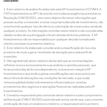
Disclaimer:
Este relatório de análise foi elaborado pela XP Investimentos CCTVM S.A.
(“XP Investimentos ou XP”) de acordo com todas as exigências previstas na
Resolução CVM 20/2021, tem como objetivo fornecer informações que
possam auxiliar o investidor a tomar sua própria decisão de investimento, não
constituindo qualquer tipo de oferta ou solicitação de compra e/ou venda de
qualquer produto. As informações contidas neste relatório são consideradas
válidas na data de sua divulgação e foram obtidas de fontes públicas. A XP
Investimentos não se responsabiliza por qualquer decisão tomada pelo
cliente com base no presente relatório.
Este relatório foi elaborado considerando a classificação de risco dos
produtos de modo a gerar resultados de alocação para cada perfil de
investidor.
O(s) signatário(s) deste relatório declara(m) que as recomendações
refletem única e exclusivamente suas análises e opiniões pessoais, que
foram produzidas de forma independente, inclusive em relação à XP
Investimentos e que estão sujeitas a modificações sem aviso prévio em
decorrência de alterações nas condições de mercado, e que sua(s)
remuneração(es) é(são) indiretamente influenciada por receitas
provenientes dos negócios e operações financeiras realizadas pela XP
Investimentos.
O analista responsável pelo conteúdo deste relatório e pelo cumprimento
da Resolução CVM nº 20/2021 está indicado acima, sendo que, caso constem
a indicação de mais um analista no relatório, o responsável será o primeiro