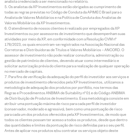
analista credenciado a ser mencionado no relatório.
Os analistas da XP Investimentos estão obrigados ao cumprimento de
todas as regras previstas no Código de Conduta da APIMEC Brasil para o
Analista de Valores Mobiliários e na Política de Conduta dos Analistas de
Valores Mobiliários da XP Investimentos.
O atendimento de nossos clientes é realizado por empregados da XP
Investimentos ou por assessores de investimento que desempenham suas
atividades por meio da XP, em conformidade com a Resolução CVM nº
178/2023, os quais encontram-se registrados na Associação Nacional das
Corretoras e Distribuidoras de Títulos e Valores Mobiliários – ANCORD. O
assessor de investimento não pode realizar consultoria, administração ou
gestão de patrimônio de clientes, devendo atuar como intermediário e
solicitar autorização prévia do cliente para a realização de qualquer operação
no mercado de capitais.
Para fins de verificação da adequação do perfil do investidor aos serviços e
produtos de investimento oferecidos pela XP Investimentos, utilizamos a
metodologia de adequação dos produtos por portfólio, nos termos das
Regras e Procedimentos ANBIMA de Suitability nº 01 e do Código ANBIMA
de Distribuição de Produtos de Investimento. Essa metodologia consiste em
atribuir uma pontuação máxima de risco para cada perfil de investidor
(conservador, moderado e agressivo), bem como uma pontuação de risco
para cada um dos produtos oferecidos pela XP Investimentos, de modo que
todos os clientes possam ter acesso a todos os produtos, desde que dentro
das quantidades e limites da pontuação de risco definidas para o seu perfil.
Antes de aplicar nos produtos e/ou contratar os serviços objeto deste