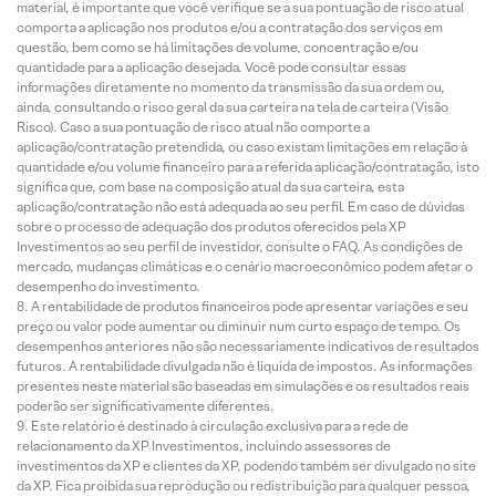
material, é importante que você verifique se a sua pontuação de risco atual
comporta a aplicação nos produtos e/ou a contratação dos serviços em
questão, bem como se há limitações de volume, concentração e/ou
quantidade para a aplicação desejada. Você pode consultar essas
informações diretamente no momento da transmissão da sua ordem ou,
ainda, consultando o risco geral da sua carteira na tela de carteira (Visão
Risco). Caso a sua pontuação de risco atual não comporte a
aplicação/contratação pretendida, ou caso existam limitações em relação à
quantidade e/ou volume financeiro para a referida aplicação/contratação, isto
significa que, com base na composição atual da sua carteira, esta
aplicação/contratação não está adequada ao seu perfil. Em caso de dúvidas
sobre o processo de adequação dos produtos oferecidos pela XP
Investimentos ao seu perfil de investidor, consulte o FAQ. As condições de
mercado, mudanças climáticas e o cenário macroeconômico podem afetar o
desempenho do investimento.
A rentabilidade de produtos financeiros pode apresentar variações e seu
preço ou valor pode aumentar ou diminuir num curto espaço de tempo. Os
desempenhos anteriores não são necessariamente indicativos de resultados
futuros. A rentabilidade divulgada não é líquida de impostos. As informações
presentes neste material são baseadas em simulações e os resultados reais
poderão ser significativamente diferentes.
Este relatório é destinado à circulação exclusiva para a rede de
relacionamento da XP Investimentos, incluindo assessores de
investimentos da XP e clientes da XP, podendo também ser divulgado no site
da XP. Fica proibida sua reprodução ou redistribuição para qualquer pessoa,