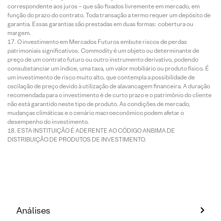
correspondente aos juros – que são fixados livremente em mercado, em
função do prazo do contrato. Toda transação a termo requer um depósito de
garantia. Essas garantias são prestadas em duas formas: cobertura ou
margem.
O investimento em Mercados Futuros embute riscos de perdas
patrimoniais significativos. Commodity é um objeto ou determinante de
preço de um contrato futuro ou outro instrumento derivativo, podendo
consubstanciar um índice, uma taxa, um valor mobiliário ou produto físico. É
um investimento de risco muito alto, que contempla a possibilidade de
oscilação de preço devido à utilização de alavancagem financeira. A duração
recomendada para o investimento é de curto prazo e o patrimônio do cliente
não está garantido neste tipo de produto. As condições de mercado,
mudanças climáticas e o cenário macroeconômico podem afetar o
desempenho do investimento.
ESTA INSTITUIÇÃO É ADERENTE AO CÓDIGO ANBIMA DE
DISTRIBUIÇÃO DE PRODUTOS DE INVESTIMENTO.
Análises