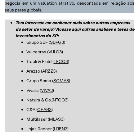
negocia em um valuation atrativo, descontada em relação aos
seus pares globais.
Tem interesse em conhecer mais sobre outras empresas
do setor
de varejo
? Acesse aqui outras análises e teses de
investimentos da XP:
Grupo SBF (
SBFG3
)
Vulcabras (
VULC3
)
Track & Field (
TFCO4
)
Arezzo (
ARZZ3
)
Grupo Soma (
SOMA3
)
Vivara (
VIVA3
)
Natura & Co.(
NTCO3
)
C&A (
CEAB3
)
Multilaser (
MLAS3
)
Lojas Renner (
LREN3
)