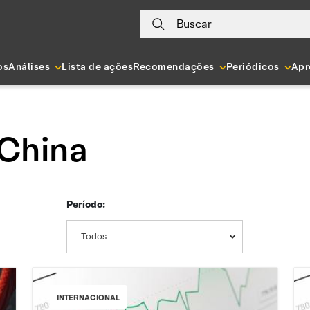
Buscar
os
Análises
Lista de ações
Recomendações
Periódicos
Apr
 China
Período:
Todos
INTERNACIONAL