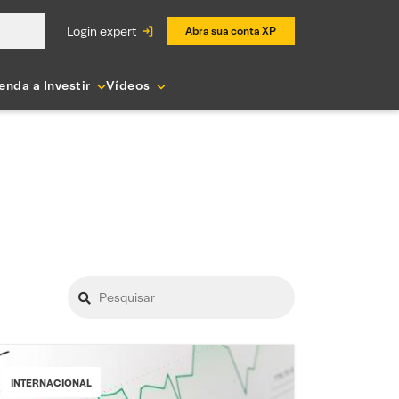
login expert
Abra sua conta XP
enda a Investir
Vídeos
INTERNACIONAL