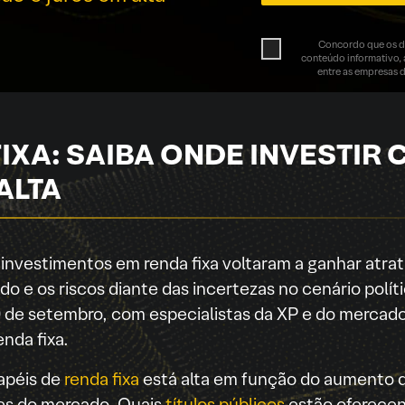
Concordo que os da
conteúdo informativo, a
entre as empresas d
IXA: SAIBA ONDE INVESTIR 
ALTA
s investimentos em renda fixa voltaram a ganhar atrat
o e os riscos diante das incertezas no cenário polít
0 de setembro, com especialistas da XP e do mercado 
nda fixa.
apéis de
renda fixa
está alta em função do aumento d
es do mercado. Quais
títulos públicos
estão oferecend