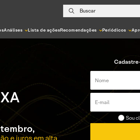
Buscar
os
Análises
Lista de ações
Recomendações
Periódicos
Apr
Cadastre-
Sou cl
etembro,
ão e juros em alta