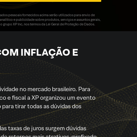
dos pessoais fornecidos acima serão utilizados para envio de
nalítico e publicidade sobre produtos, serviços e assuntos gerais,
o grupo XP Inc, nos termos da Lei Geral de Proteção de Dados.
COM INFLAÇÃO E
ividade no mercado brasileiro. Para
ico e fiscal a XP organizou um evento
para tirar todas as dúvidas dos
as taxas de juros surgem dúvidas
o retornos mais atrativos :prefixado,