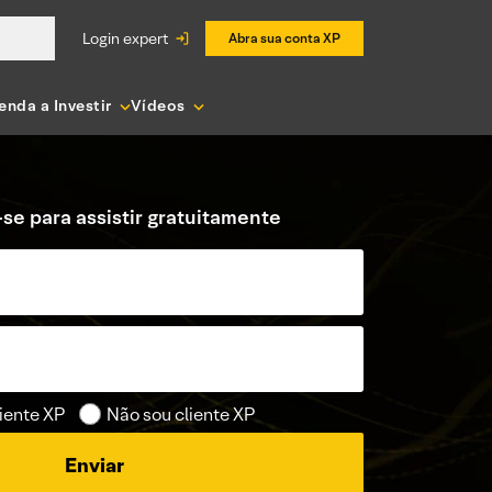
login expert
Abra sua conta XP
enda a Investir
Vídeos
se para assistir gratuitamente
iente XP
Não sou cliente XP